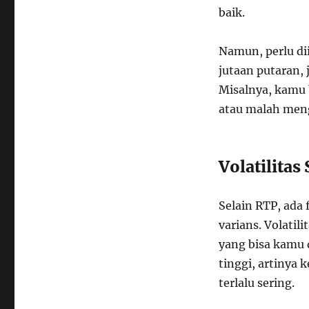
baik.
Namun, perlu di
jutaan putaran, 
Misalnya, kamu 
atau malah men
Volatilita
Selain RTP, ada f
varians. Volati
yang bisa kamu 
tinggi, artinya
terlalu sering.