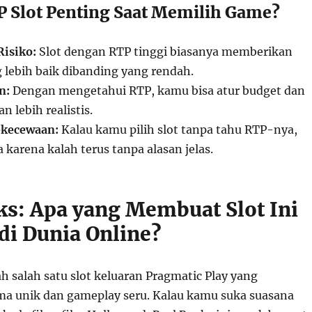
 Slot Penting Saat Memilih Game?
isiko:
Slot dengan RTP tinggi biasanya memberikan
lebih baik dibanding yang rendah.
n:
Dengan mengetahui RTP, kamu bisa atur budget dan
n lebih realistis.
kecewaan:
Kalau kamu pilih slot tanpa tahu RTP-nya,
 karena kalah terus tanpa alasan jelas.
ks: Apa yang Membuat Slot Ini
di Dunia Online?
h salah satu slot keluaran Pragmatic Play yang
a unik dan gameplay seru. Kalau kamu suka suasana