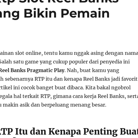
ang Bikin Pemain
mainan slot online, tentu kamu nggak asing dengan nam
Salah satu game yang cukup populer dari penyedia ini
 Reel Banks Pragmatic Play
. Nah, buat kamu yang
h sebenarnya RTP itu dan kenapa Reel Banks jadi favorit
tikel ini cocok banget buat dibaca. Kita bakal ngobrol
egala hal terkait RTP, gimana cara kerja Reel Banks, sert
u makin asik dan berpeluang menang besar.
RTP Itu dan Kenapa Penting Bua