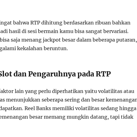
ingat bahwa RTP dihitung berdasarkan ribuan bahkan
jadi hasil di sesi bermain kamu bisa sangat bervariasi.
bisa saja menang jackpot besar dalam beberapa putaran,
galami kekalahan beruntun.
s Slot dan Pengaruhnya pada RTP
aktor lain yang perlu diperhatikan yaitu volatilitas atau
litas menunjukkan seberapa sering dan besar kemenanga
dapatkan. Reel Banks memiliki volatilitas sedang hingga
 kemenangan besar memang mungkin datang, tapi tidak