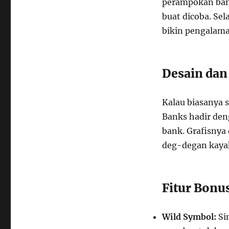
perampokan bank
buat dicoba. Sel
bikin pengalam
Desain dan
Kalau biasanya 
Banks hadir den
bank. Grafisnya
deg-degan kayak 
Fitur Bonu
Wild Symbol:
Si