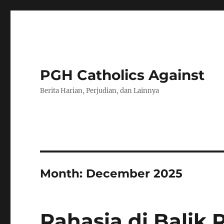
PGH Catholics Against
Berita Harian, Perjudian, dan Lainnya
Month:
December 2025
Rahasia di Balik 