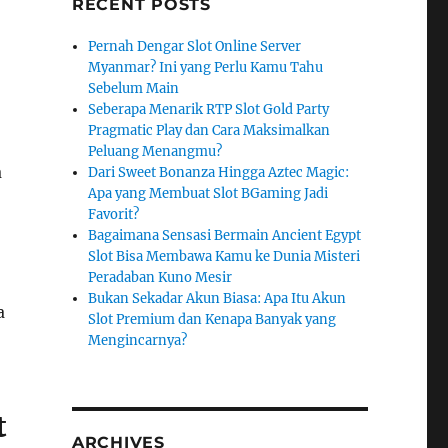
RECENT POSTS
Pernah Dengar Slot Online Server
Myanmar? Ini yang Perlu Kamu Tahu
Sebelum Main
Seberapa Menarik RTP Slot Gold Party
Pragmatic Play dan Cara Maksimalkan
Peluang Menangmu?
a
Dari Sweet Bonanza Hingga Aztec Magic:
Apa yang Membuat Slot BGaming Jadi
Favorit?
Bagaimana Sensasi Bermain Ancient Egypt
Slot Bisa Membawa Kamu ke Dunia Misteri
Peradaban Kuno Mesir
Bukan Sekadar Akun Biasa: Apa Itu Akun
a
Slot Premium dan Kenapa Banyak yang
Mengincarnya?
t
ARCHIVES