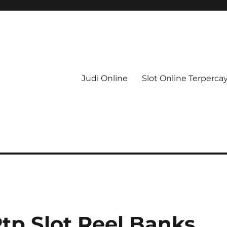
Judi Online
Slot Online Terperca
Rtp Slot Reel Banks