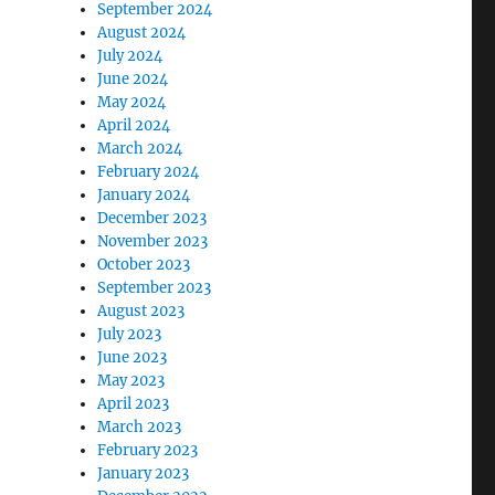
September 2024
August 2024
July 2024
June 2024
May 2024
April 2024
March 2024
February 2024
January 2024
December 2023
November 2023
October 2023
September 2023
August 2023
July 2023
June 2023
May 2023
April 2023
March 2023
February 2023
January 2023