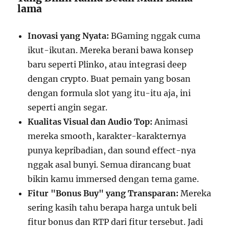
lama
Inovasi yang Nyata:
BGaming nggak cuma
ikut-ikutan. Mereka berani bawa konsep
baru seperti Plinko, atau integrasi deep
dengan crypto. Buat pemain yang bosan
dengan formula slot yang itu-itu aja, ini
seperti angin segar.
Kualitas Visual dan Audio Top:
Animasi
mereka smooth, karakter-karakternya
punya kepribadian, dan sound effect-nya
nggak asal bunyi. Semua dirancang buat
bikin kamu immersed dengan tema game.
Fitur "Bonus Buy" yang Transparan:
Mereka
sering kasih tahu berapa harga untuk beli
fitur bonus dan RTP dari fitur tersebut. Jadi