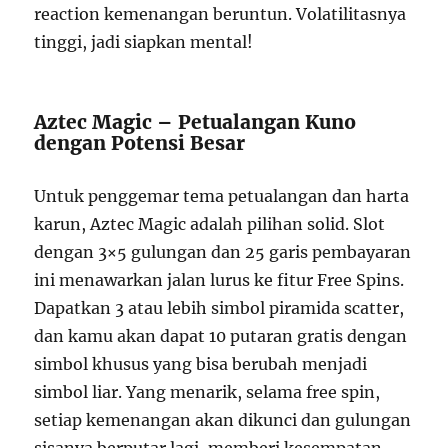
reaction kemenangan beruntun. Volatilitasnya
tinggi, jadi siapkan mental!
Aztec Magic – Petualangan Kuno
dengan Potensi Besar
Untuk penggemar tema petualangan dan harta
karun, Aztec Magic adalah pilihan solid. Slot
dengan 3×5 gulungan dan 25 garis pembayaran
ini menawarkan jalan lurus ke fitur Free Spins.
Dapatkan 3 atau lebih simbol piramida scatter,
dan kamu akan dapat 10 putaran gratis dengan
simbol khusus yang bisa berubah menjadi
simbol liar. Yang menarik, selama free spin,
setiap kemenangan akan dikunci dan gulungan