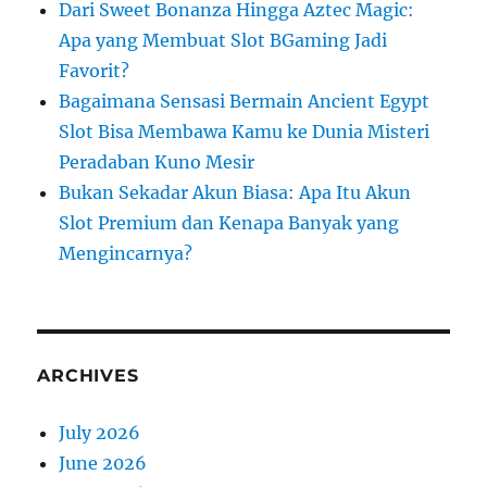
Dari Sweet Bonanza Hingga Aztec Magic:
Apa yang Membuat Slot BGaming Jadi
Favorit?
Bagaimana Sensasi Bermain Ancient Egypt
Slot Bisa Membawa Kamu ke Dunia Misteri
Peradaban Kuno Mesir
Bukan Sekadar Akun Biasa: Apa Itu Akun
Slot Premium dan Kenapa Banyak yang
Mengincarnya?
ARCHIVES
July 2026
June 2026