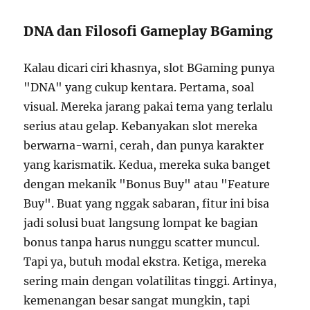
DNA dan Filosofi Gameplay BGaming
Kalau dicari ciri khasnya, slot BGaming punya
"DNA" yang cukup kentara. Pertama, soal
visual. Mereka jarang pakai tema yang terlalu
serius atau gelap. Kebanyakan slot mereka
berwarna-warni, cerah, dan punya karakter
yang karismatik. Kedua, mereka suka banget
dengan mekanik "Bonus Buy" atau "Feature
Buy". Buat yang nggak sabaran, fitur ini bisa
jadi solusi buat langsung lompat ke bagian
bonus tanpa harus nunggu scatter muncul.
Tapi ya, butuh modal ekstra. Ketiga, mereka
sering main dengan volatilitas tinggi. Artinya,
kemenangan besar sangat mungkin, tapi