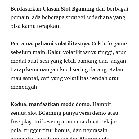
Berdasarkan
Ulasan Slot Bgaming
dari berbagai
pemain, ada beberapa strategi sederhana yang
bisa kamu terapkan.
Pertama, pahami volatilitasnya.
Cek info game
sebelum main. Kalau volatilitasnya tinggi, atur
modal buat sesi yang lebih panjang dan jangan
harap kemenangan kecil sering datang. Kalau
mau santai, cari yang volatilitas rendah atau
menengah.
Kedua, manfaatkan mode demo.
Hampir
semua slot BGaming punya versi demo atau
free play. Ini kesempatan emas buat belajar
pola, trigger fitur bonus, dan ngerasain