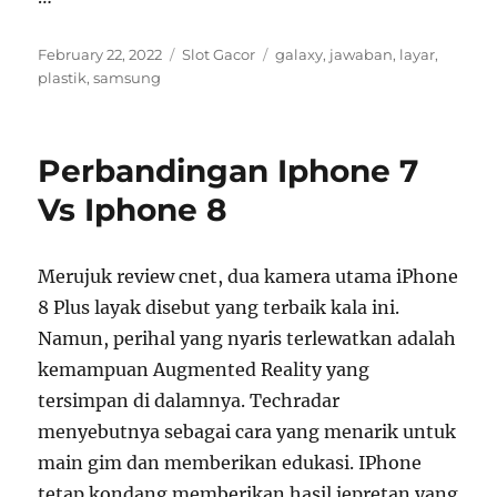
Posted
Categories
Tags
February 22, 2022
Slot Gacor
galaxy
,
jawaban
,
layar
,
on
plastik
,
samsung
Perbandingan Iphone 7
Vs Iphone 8
Merujuk review cnet, dua kamera utama iPhone
8 Plus layak disebut yang terbaik kala ini.
Namun, perihal yang nyaris terlewatkan adalah
kemampuan Augmented Reality yang
tersimpan di dalamnya. Techradar
menyebutnya sebagai cara yang menarik untuk
main gim dan memberikan edukasi. IPhone
tetap kondang memberikan hasil jepretan yang