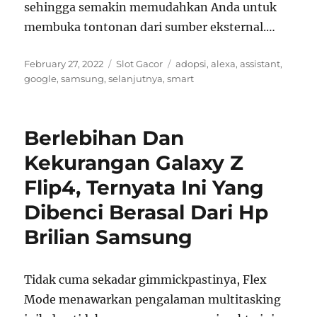
sehingga semakin memudahkan Anda untuk
membuka tontonan dari sumber eksternal.…
Posted
Categories
Tags
February 27, 2022
Slot Gacor
adopsi
,
alexa
,
assistant
,
on
google
,
samsung
,
selanjutnya
,
smart
Berlebihan Dan
Kekurangan Galaxy Z
Flip4, Ternyata Ini Yang
Dibenci Berasal Dari Hp
Brilian Samsung
Tidak cuma sekadar gimmickpastinya, Flex
Mode menawarkan pengalaman multitasking