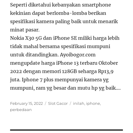
Seperti diketahui kebanyakan smartphone
kekinian dapat berlomba-lomba berikan
spesifikasi kamera paling baik untuk menarik
minat pasar.
Nokia X30 5G dan iPhone SE miliki harga lebih
tidak mahal bersama spesifikasi mumpuni
untuk ditandingkan. Ayoibogor.com
mengupdate harga iPhone 13 terbaru Oktober
2022 dengan memori 128GB seharga Rp13,9
juta. Iphone 7 plus mempunyai kamera yg
mumpuni, ram yg besar dan mutu hp yg baik.…
Posted
Categories
Tags
February 15, 2022
Slot Gacor
inilah
,
iphone
,
on
perbedaan