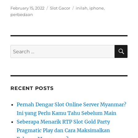
Posted
Categories
Tags
February 15, 2022
Slot Gacor
inilah
,
iphone
,
on
perbedaan
SE
Search
for:
RECENT POSTS
Pernah Dengar Slot Online Server Myanmar?
Ini yang Perlu Kamu Tahu Sebelum Main
Seberapa Menarik RTP Slot Gold Party
Pragmatic Play dan Cara Maksimalkan