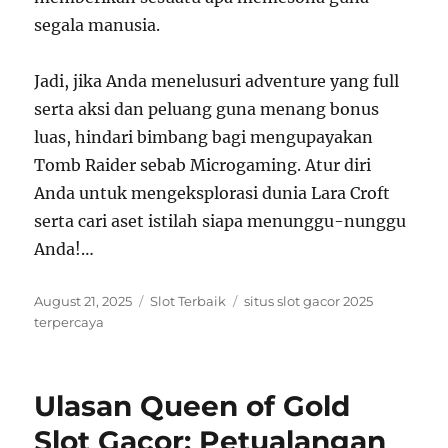
segala manusia.
Jadi, jika Anda menelusuri adventure yang full
serta aksi dan peluang guna menang bonus
luas, hindari bimbang bagi mengupayakan
Tomb Raider sebab Microgaming. Atur diri
Anda untuk mengeksplorasi dunia Lara Croft
serta cari aset istilah siapa menunggu-nunggu
Anda!…
Posted
Categories
Tags
August 21, 2025
Slot Terbaik
situs slot gacor 2025
on
terpercaya
Ulasan Queen of Gold
Slot Gacor: Petualangan