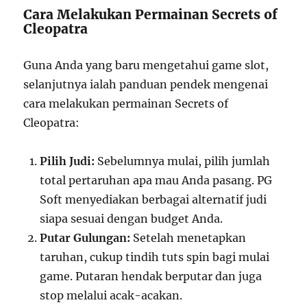
Cara Melakukan Permainan Secrets of
Cleopatra
Guna Anda yang baru mengetahui game slot,
selanjutnya ialah panduan pendek mengenai
cara melakukan permainan Secrets of
Cleopatra:
Pilih Judi:
Sebelumnya mulai, pilih jumlah
total pertaruhan apa mau Anda pasang. PG
Soft menyediakan berbagai alternatif judi
siapa sesuai dengan budget Anda.
Putar Gulungan:
Setelah menetapkan
taruhan, cukup tindih tuts spin bagi mulai
game. Putaran hendak berputar dan juga
stop melalui acak-acakan.