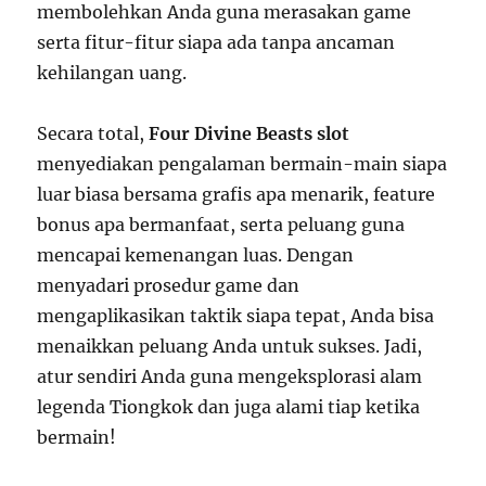
membolehkan Anda guna merasakan game
serta fitur-fitur siapa ada tanpa ancaman
kehilangan uang.
Secara total,
Four Divine Beasts slot
menyediakan pengalaman bermain-main siapa
luar biasa bersama grafis apa menarik, feature
bonus apa bermanfaat, serta peluang guna
mencapai kemenangan luas. Dengan
menyadari prosedur game dan
mengaplikasikan taktik siapa tepat, Anda bisa
menaikkan peluang Anda untuk sukses. Jadi,
atur sendiri Anda guna mengeksplorasi alam
legenda Tiongkok dan juga alami tiap ketika
bermain!