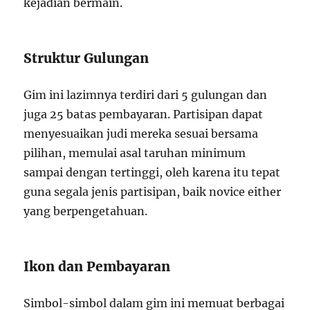
kejadian bermain.
Struktur Gulungan
Gim ini lazimnya terdiri dari 5 gulungan dan
juga 25 batas pembayaran. Partisipan dapat
menyesuaikan judi mereka sesuai bersama
pilihan, memulai asal taruhan minimum
sampai dengan tertinggi, oleh karena itu tepat
guna segala jenis partisipan, baik novice either
yang berpengetahuan.
Ikon dan Pembayaran
Simbol-simbol dalam gim ini memuat berbagai