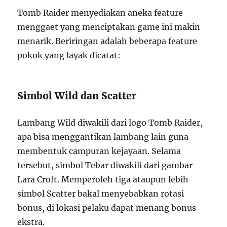
Tomb Raider menyediakan aneka feature
menggaet yang menciptakan game ini makin
menarik. Beriringan adalah beberapa feature
pokok yang layak dicatat:
Simbol Wild dan Scatter
Lambang Wild diwakili dari logo Tomb Raider,
apa bisa menggantikan lambang lain guna
membentuk campuran kejayaan. Selama
tersebut, simbol Tebar diwakili dari gambar
Lara Croft. Memperoleh tiga ataupun lebih
simbol Scatter bakal menyebabkan rotasi
bonus, di lokasi pelaku dapat menang bonus
ekstra.