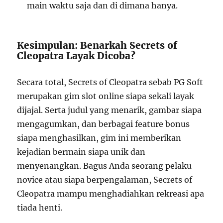
main waktu saja dan di dimana hanya.
Kesimpulan: Benarkah Secrets of
Cleopatra Layak Dicoba?
Secara total, Secrets of Cleopatra sebab PG Soft
merupakan gim slot online siapa sekali layak
dijajal. Serta judul yang menarik, gambar siapa
mengagumkan, dan berbagai feature bonus
siapa menghasilkan, gim ini memberikan
kejadian bermain siapa unik dan
menyenangkan. Bagus Anda seorang pelaku
novice atau siapa berpengalaman, Secrets of
Cleopatra mampu menghadiahkan rekreasi apa
tiada henti.