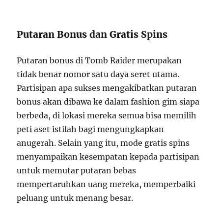
Putaran Bonus dan Gratis Spins
Putaran bonus di Tomb Raider merupakan
tidak benar nomor satu daya seret utama.
Partisipan apa sukses mengakibatkan putaran
bonus akan dibawa ke dalam fashion gim siapa
berbeda, di lokasi mereka semua bisa memilih
peti aset istilah bagi mengungkapkan
anugerah. Selain yang itu, mode gratis spins
menyampaikan kesempatan kepada partisipan
untuk memutar putaran bebas
mempertaruhkan uang mereka, memperbaiki
peluang untuk menang besar.