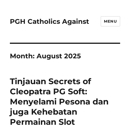
PGH Catholics Against
MENU
Month:
August 2025
Tinjauan Secrets of
Cleopatra PG Soft:
Menyelami Pesona dan
juga Kehebatan
Permainan Slot