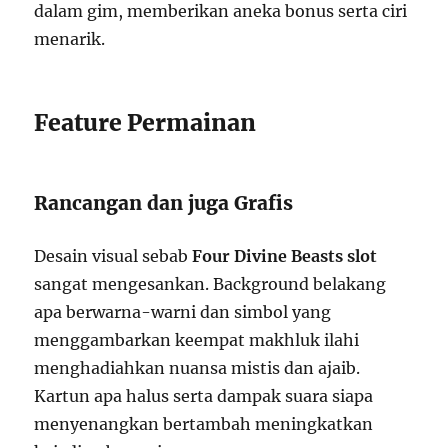
dalam gim, memberikan aneka bonus serta ciri
menarik.
Feature Permainan
Rancangan dan juga Grafis
Desain visual sebab
Four Divine Beasts slot
sangat mengesankan. Background belakang
apa berwarna-warni dan simbol yang
menggambarkan keempat makhluk ilahi
menghadiahkan nuansa mistis dan ajaib.
Kartun apa halus serta dampak suara siapa
menyenangkan bertambah meningkatkan