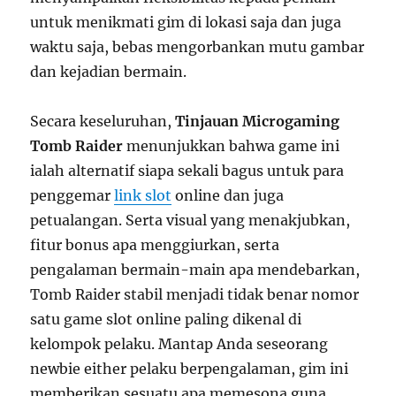
untuk menikmati gim di lokasi saja dan juga
waktu saja, bebas mengorbankan mutu gambar
dan kejadian bermain.
Secara keseluruhan,
Tinjauan Microgaming
Tomb Raider
menunjukkan bahwa game ini
ialah alternatif siapa sekali bagus untuk para
penggemar
link slot
online dan juga
petualangan. Serta visual yang menakjubkan,
fitur bonus apa menggiurkan, serta
pengalaman bermain-main apa mendebarkan,
Tomb Raider stabil menjadi tidak benar nomor
satu game slot online paling dikenal di
kelompok pelaku. Mantap Anda seseorang
newbie either pelaku berpengalaman, gim ini
memberikan sesuatu apa memesona guna