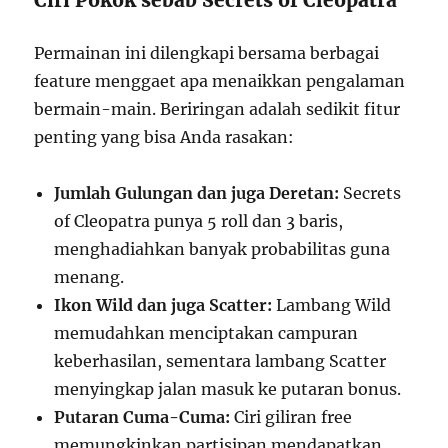
Ciri Pokok sebab Secrets of Cleopatra
Permainan ini dilengkapi bersama berbagai
feature menggaet apa menaikkan pengalaman
bermain-main. Beriringan adalah sedikit fitur
penting yang bisa Anda rasakan:
Jumlah Gulungan dan juga Deretan:
Secrets
of Cleopatra punya 5 roll dan 3 baris,
menghadiahkan banyak probabilitas guna
menang.
Ikon Wild dan juga Scatter:
Lambang Wild
memudahkan menciptakan campuran
keberhasilan, sementara lambang Scatter
menyingkap jalan masuk ke putaran bonus.
Putaran Cuma-Cuma:
Ciri giliran free
memungkinkan partisipan mendapatkan