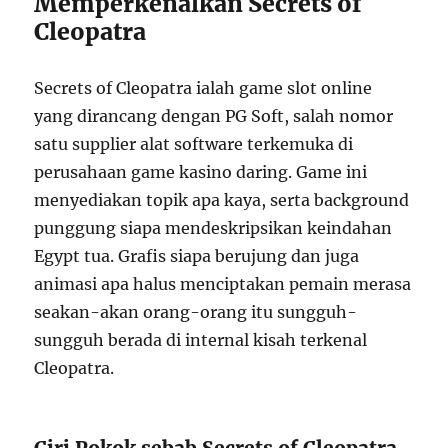
Memperkenalkan Secrets of
Cleopatra
Secrets of Cleopatra ialah game slot online
yang dirancang dengan PG Soft, salah nomor
satu supplier alat software terkemuka di
perusahaan game kasino daring. Game ini
menyediakan topik apa kaya, serta background
punggung siapa mendeskripsikan keindahan
Egypt tua. Grafis siapa berujung dan juga
animasi apa halus menciptakan pemain merasa
seakan-akan orang-orang itu sungguh-
sungguh berada di internal kisah terkenal
Cleopatra.