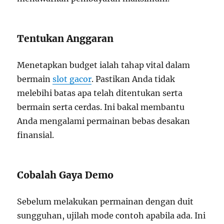
Tentukan Anggaran
Menetapkan budget ialah tahap vital dalam
bermain
slot gacor
. Pastikan Anda tidak
melebihi batas apa telah ditentukan serta
bermain serta cerdas. Ini bakal membantu
Anda mengalami permainan bebas desakan
finansial.
Cobalah Gaya Demo
Sebelum melakukan permainan dengan duit
sungguhan, ujilah mode contoh apabila ada. Ini