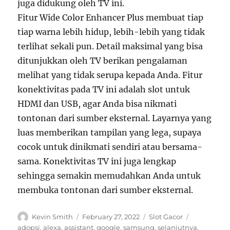
juga didukung oleh TV ini.
Fitur Wide Color Enhancer Plus membuat tiap
tiap warna lebih hidup, lebih-lebih yang tidak
terlihat sekali pun. Detail maksimal yang bisa
ditunjukkan oleh TV berikan pengalaman
melihat yang tidak serupa kepada Anda. Fitur
konektivitas pada TV ini adalah slot untuk
HDMI dan USB, agar Anda bisa nikmati
tontonan dari sumber eksternal. Layarnya yang
luas memberikan tampilan yang lega, supaya
cocok untuk dinikmati sendiri atau bersama-
sama. Konektivitas TV ini juga lengkap
sehingga semakin memudahkan Anda untuk
membuka tontonan dari sumber eksternal.
Author
Posted
Categories
Tags
Kevin Smith
February 27, 2022
Slot Gacor
on
adopsi
,
alexa
,
assistant
,
google
,
samsung
,
selanjutnya
,