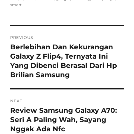
smart
Post
PREVIOUS
navigation
Berlebihan Dan Kekurangan
Previous
post:
Galaxy Z Flip4, Ternyata Ini
Yang Dibenci Berasal Dari Hp
Brilian Samsung
NEXT
Review Samsung Galaxy A70:
Next
post:
Seri A Paling Wah, Sayang
Nggak Ada Nfc