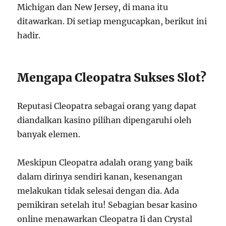
Michigan dan New Jersey, di mana itu
ditawarkan. Di setiap mengucapkan, berikut ini
hadir.
Mengapa Cleopatra Sukses Slot?
Reputasi Cleopatra sebagai orang yang dapat
diandalkan kasino pilihan dipengaruhi oleh
banyak elemen.
Meskipun Cleopatra adalah orang yang baik
dalam dirinya sendiri kanan, kesenangan
melakukan tidak selesai dengan dia. Ada
pemikiran setelah itu! Sebagian besar kasino
online menawarkan Cleopatra Ii dan Crystal