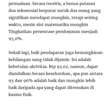
permainan. Secara teoritis, a bonus putaran
dua sekuensial berputar untuk dua orang yang
signifikan mendapat mungkin, tetapi seiring
waktu, mesin slot matematika mungkin
Tingkatkan persentase pembayaran menjadi
95,0%.
Sekali lagi, baik pendapatan juga kemungkinan
kehilangan uang tidak dijamin. Ini adalah
kebetulan aktivitas. Rtp 95.02, namun, dapat
diandalkan.Secara keseluruhan, apa pun antara
95 dan 96% adalah baik dan mungkin lebih
baik daripada apa yang dapat ditemukan di
kasino fisik.