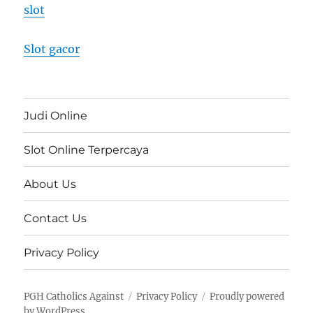
slot
Slot gacor
Judi Online
Slot Online Terpercaya
About Us
Contact Us
Privacy Policy
PGH Catholics Against
Privacy Policy
Proudly powered
by WordPress