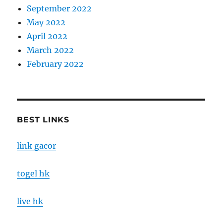
September 2022
May 2022
April 2022
March 2022
February 2022
BEST LINKS
link gacor
togel hk
live hk