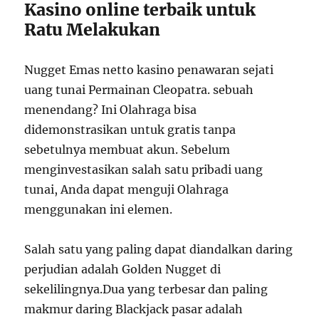
Kasino online terbaik untuk
Ratu Melakukan
Nugget Emas netto kasino penawaran sejati
uang tunai Permainan Cleopatra. sebuah
menendang? Ini Olahraga bisa
didemonstrasikan untuk gratis tanpa
sebetulnya membuat akun. Sebelum
menginvestasikan salah satu pribadi uang
tunai, Anda dapat menguji Olahraga
menggunakan ini elemen.
Salah satu yang paling dapat diandalkan daring
perjudian adalah Golden Nugget di
sekelilingnya.Dua yang terbesar dan paling
makmur daring Blackjack pasar adalah