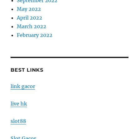
September 2022
May 2022
April 2022
March 2022
February 2022
BEST LINKS
link gacor
live hk
slot88
Slot Gacor