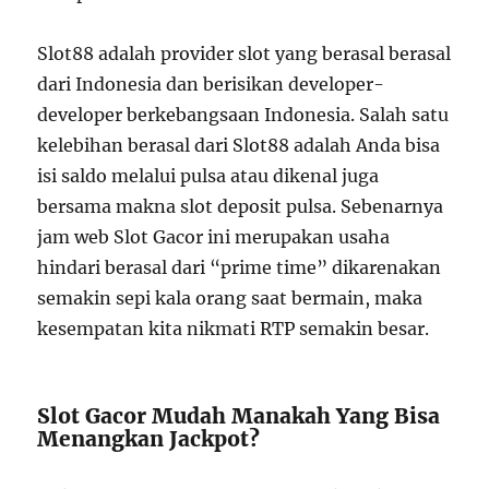
Slot88 adalah provider slot yang berasal berasal
dari Indonesia dan berisikan developer-
developer berkebangsaan Indonesia. Salah satu
kelebihan berasal dari Slot88 adalah Anda bisa
isi saldo melalui pulsa atau dikenal juga
bersama makna slot deposit pulsa. Sebenarnya
jam web Slot Gacor ini merupakan usaha
hindari berasal dari “prime time” dikarenakan
semakin sepi kala orang saat bermain, maka
kesempatan kita nikmati RTP semakin besar.
Slot Gacor Mudah Manakah Yang Bisa
Menangkan Jackpot?