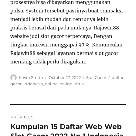
prosesnya bisa dibayarkan menggunakan
pulsa. System tersebut pastinya buat transaksi
menjadi lebih mudah dan tentunya lebih
praktis berasal dari pada mulanya. Rajawin88
website judi slot gacor terpercaya, Dengan
tingkat maxwin menggapai 97%. Kemunculan
Rajawin88 sebagai layanan bermai slot gacor
memang tidak perlu diragukan.
Author
Posted
Categories
Tags
Kevin Smith
October 27, 2022
Slot Gacor
daftar
,
on
gacor
,
indonesia
,
online
,
paling
,
situs
Post
PREVIOUS
navigation
Kumpulan 15 Daftar Web Web
Previous
post:
Slot Gacor 2022 No 1 Indonesia