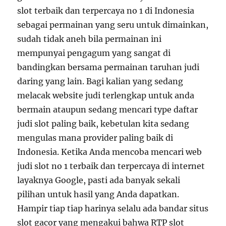
slot terbaik dan terpercaya no 1 di Indonesia
sebagai permainan yang seru untuk dimainkan,
sudah tidak aneh bila permainan ini
mempunyai pengagum yang sangat di
bandingkan bersama permainan taruhan judi
daring yang lain. Bagi kalian yang sedang
melacak website judi terlengkap untuk anda
bermain ataupun sedang mencari type daftar
judi slot paling baik, kebetulan kita sedang
mengulas mana provider paling baik di
Indonesia. Ketika Anda mencoba mencari web
judi slot no 1 terbaik dan terpercaya di internet
layaknya Google, pasti ada banyak sekali
pilihan untuk hasil yang Anda dapatkan.
Hampir tiap tiap harinya selalu ada bandar situs
slot gacor yang mengakui bahwa RTP slot