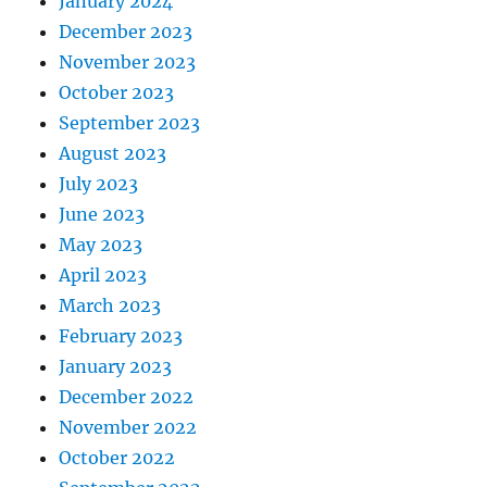
January 2024
December 2023
November 2023
October 2023
September 2023
August 2023
July 2023
June 2023
May 2023
April 2023
March 2023
February 2023
January 2023
December 2022
November 2022
October 2022