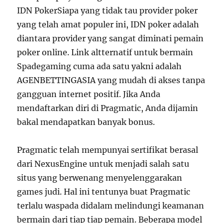
IDN PokerSiapa yang tidak tau provider poker
yang telah amat populer ini, IDN poker adalah
diantara provider yang sangat diminati pemain
poker online. Link altternatif untuk bermain
Spadegaming cuma ada satu yakni adalah
AGENBETTINGASIA yang mudah di akses tanpa
gangguan internet positif. Jika Anda
mendaftarkan diri di Pragmatic, Anda dijamin
bakal mendapatkan banyak bonus.
Pragmatic telah mempunyai sertifikat berasal
dari NexusEngine untuk menjadi salah satu
situs yang berwenang menyelenggarakan
games judi. Hal ini tentunya buat Pragmatic
terlalu waspada didalam melindungi keamanan
bermain dari tiap tiap pemain. Beberapa model