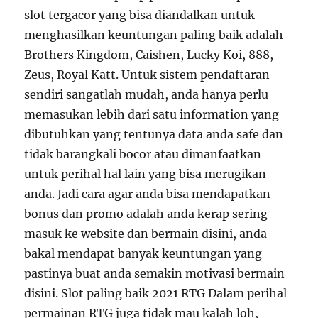
slot tergacor yang bisa diandalkan untuk
menghasilkan keuntungan paling baik adalah
Brothers Kingdom, Caishen, Lucky Koi, 888,
Zeus, Royal Katt. Untuk sistem pendaftaran
sendiri sangatlah mudah, anda hanya perlu
memasukan lebih dari satu information yang
dibutuhkan yang tentunya data anda safe dan
tidak barangkali bocor atau dimanfaatkan
untuk perihal hal lain yang bisa merugikan
anda. Jadi cara agar anda bisa mendapatkan
bonus dan promo adalah anda kerap sering
masuk ke website dan bermain disini, anda
bakal mendapat banyak keuntungan yang
pastinya buat anda semakin motivasi bermain
disini. Slot paling baik 2021 RTG Dalam perihal
permainan RTG juga tidak mau kalah loh,