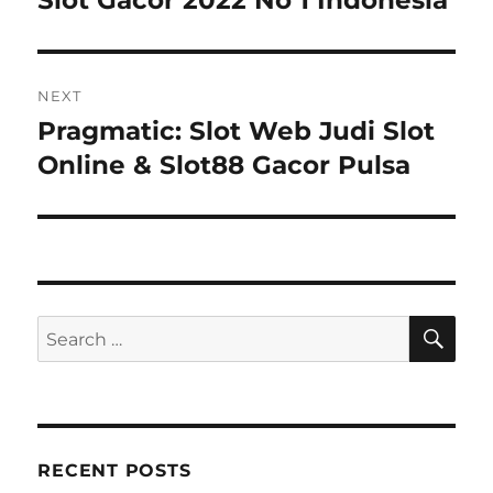
NEXT
Pragmatic: Slot Web Judi Slot
Next
post:
Online & Slot88 Gacor Pulsa
SE
Search
for:
RECENT POSTS