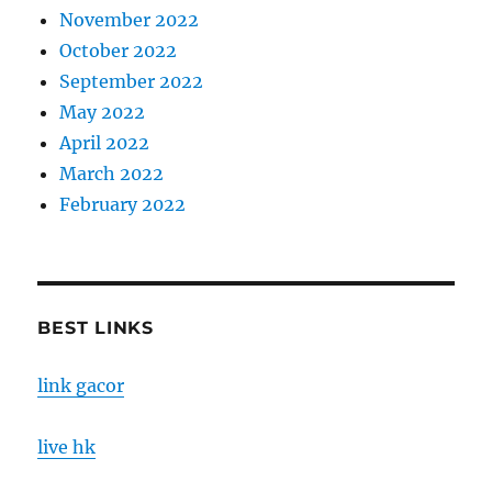
November 2022
October 2022
September 2022
May 2022
April 2022
March 2022
February 2022
BEST LINKS
link gacor
live hk