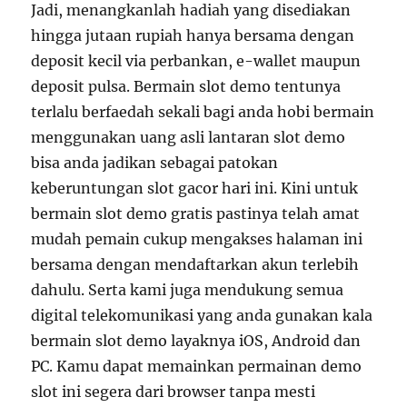
Jadi, menangkanlah hadiah yang disediakan
hingga jutaan rupiah hanya bersama dengan
deposit kecil via perbankan, e-wallet maupun
deposit pulsa. Bermain slot demo tentunya
terlalu berfaedah sekali bagi anda hobi bermain
menggunakan uang asli lantaran slot demo
bisa anda jadikan sebagai patokan
keberuntungan slot gacor hari ini. Kini untuk
bermain slot demo gratis pastinya telah amat
mudah pemain cukup mengakses halaman ini
bersama dengan mendaftarkan akun terlebih
dahulu. Serta kami juga mendukung semua
digital telekomunikasi yang anda gunakan kala
bermain slot demo layaknya iOS, Android dan
PC. Kamu dapat memainkan permainan demo
slot ini segera dari browser tanpa mesti