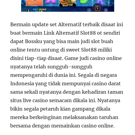
Bermain update set Alternatif terbaik disaat ini
buat bermain Link Alternatif Slot88 ot sendiri
dapat Bossku yang bisa main judi slot buah
online tentu untung di sweet Slot88 miliki
disini tiap-tiap disaat. Game judi casino online
nyatanya telah sungguh-sungguh
mempengaruhi di dunia ini. Segala di negara
Indonesia yang tidak mempunyai casino darat
sama sekali nyatanya dengan kehadiran taman
situs live casino semacam dikala ini. Nyatanya
bikin segala petaruh kian gampang dikala
mereka berkeinginan melaksanakan taruhan
bersama dengan memainkan casino online.