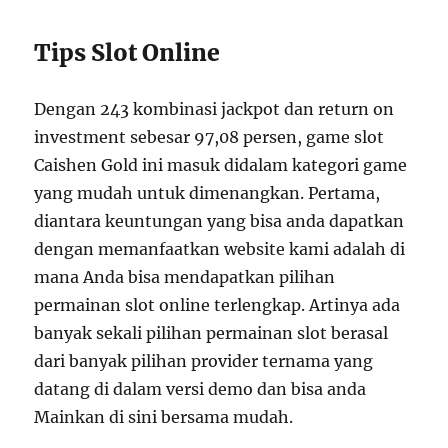
Tips Slot Online
Dengan 243 kombinasi jackpot dan return on
investment sebesar 97,08 persen, game slot
Caishen Gold ini masuk didalam kategori game
yang mudah untuk dimenangkan. Pertama,
diantara keuntungan yang bisa anda dapatkan
dengan memanfaatkan website kami adalah di
mana Anda bisa mendapatkan pilihan
permainan slot online terlengkap. Artinya ada
banyak sekali pilihan permainan slot berasal
dari banyak pilihan provider ternama yang
datang di dalam versi demo dan bisa anda
Mainkan di sini bersama mudah.