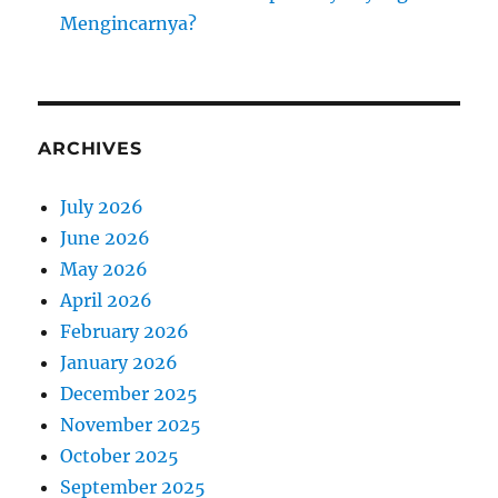
Mengincarnya?
ARCHIVES
July 2026
June 2026
May 2026
April 2026
February 2026
January 2026
December 2025
November 2025
October 2025
September 2025