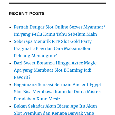
RECENT POSTS
Pernah Dengar Slot Online Server Myanmar?
Ini yang Perlu Kamu Tahu Sebelum Main
Seberapa Menarik RTP Slot Gold Party
Pragmatic Play dan Cara Maksimalkan
Peluang Menangmu?
Dari Sweet Bonanza Hingga Aztec Magic:
Apa yang Membuat Slot BGaming Jadi
Favorit?
Bagaimana Sensasi Bermain Ancient Egypt
Slot Bisa Membawa Kamu ke Dunia Misteri
Peradaban Kuno Mesir
Bukan Sekadar Akun Biasa: Apa Itu Akun
Slot Premium dan Kenapa Banyak yang