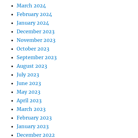
March 2024
February 2024
January 2024
December 2023
November 2023
October 2023
September 2023
August 2023
July 2023
June 2023
May 2023
April 2023
March 2023
February 2023
January 2023
December 2022