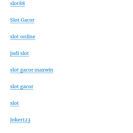
slot88
Slot Gacor
slot online
judi slot
slot gacor maxwin
slot gacor
slot
Joker123