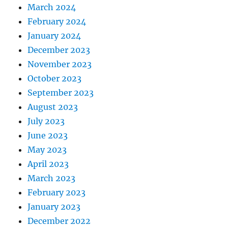
March 2024
February 2024
January 2024
December 2023
November 2023
October 2023
September 2023
August 2023
July 2023
June 2023
May 2023
April 2023
March 2023
February 2023
January 2023
December 2022