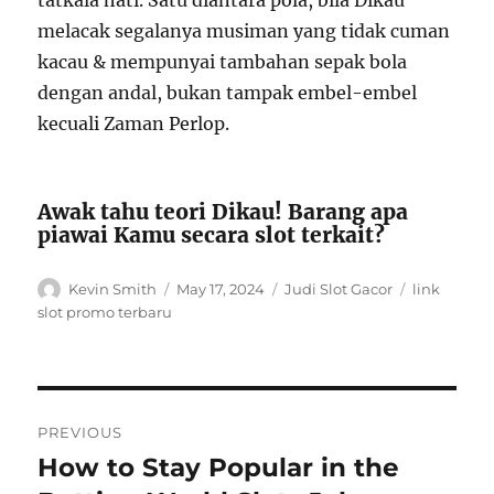
tatkala hati. Satu diantara pola, bila Dikau
melacak segalanya musiman yang tidak cuman
kacau & mempunyai tambahan sepak bola
dengan andal, bukan tampak embel-embel
kecuali Zaman Perlop.
Awak tahu teori Dikau! Barang apa
piawai Kamu secara slot terkait?
Author
Posted
Categories
Tags
Kevin Smith
May 17, 2024
Judi Slot Gacor
link
on
slot promo terbaru
Post
PREVIOUS
navigation
How to Stay Popular in the
Previous