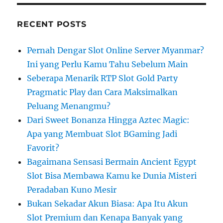
RECENT POSTS
Pernah Dengar Slot Online Server Myanmar?
Ini yang Perlu Kamu Tahu Sebelum Main
Seberapa Menarik RTP Slot Gold Party
Pragmatic Play dan Cara Maksimalkan
Peluang Menangmu?
Dari Sweet Bonanza Hingga Aztec Magic:
Apa yang Membuat Slot BGaming Jadi
Favorit?
Bagaimana Sensasi Bermain Ancient Egypt
Slot Bisa Membawa Kamu ke Dunia Misteri
Peradaban Kuno Mesir
Bukan Sekadar Akun Biasa: Apa Itu Akun
Slot Premium dan Kenapa Banyak yang