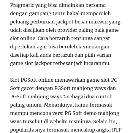
Pragmatic yang bisa dimainkan bersama
dengan gampang tentu bakal memperoleh
peluang perburuan jackpot besar maxwin yang
udah disajikan oleh provider paling baik game
slot online. Cara bertaruh tentunya sangat
diperlukan agar bisa beroleh kemenangan
disetiap kali anda bertaruh dan pilih varian
game slot jackpot terbesar jadi incaranmu.
Slot PGSoft online menawarkan game slot PG
Soft gacor dengan PGSoft mahjong ways dan
PGSoft mahjong ways 2 sebagai dua contoh
paling umum. Menariknya, kamu termasuk
mampu mencoba versi PG Soft demo mahjong
ways tersebut di website resminya. Selain itu,
popularitasnya termasuk mencakup angka RTP