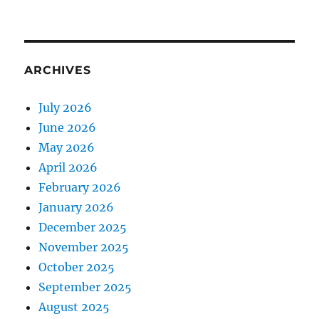
ARCHIVES
July 2026
June 2026
May 2026
April 2026
February 2026
January 2026
December 2025
November 2025
October 2025
September 2025
August 2025