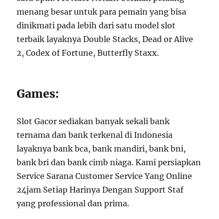
menang besar untuk para pemain yang bisa
dinikmati pada lebih dari satu model slot
terbaik layaknya Double Stacks, Dead or Alive
2, Codex of Fortune, Butterfly Staxx.
Games:
Slot Gacor sediakan banyak sekali bank
ternama dan bank terkenal di Indonesia
layaknya bank bca, bank mandiri, bank bni,
bank bri dan bank cimb niaga. Kami persiapkan
Service Sarana Customer Service Yang Online
24jam Setiap Harinya Dengan Support Staf
yang professional dan prima.