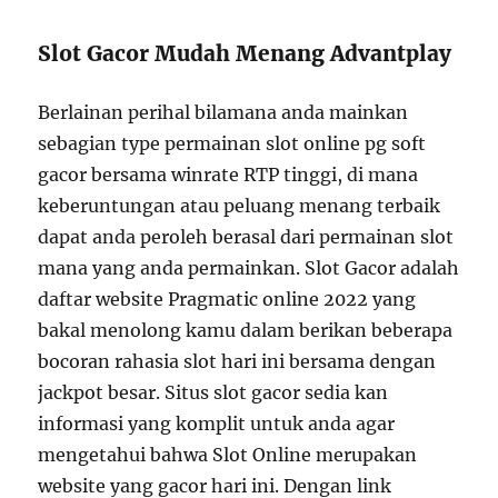
Slot Gacor Mudah Menang Advantplay
Berlainan perihal bilamana anda mainkan
sebagian type permainan slot online pg soft
gacor bersama winrate RTP tinggi, di mana
keberuntungan atau peluang menang terbaik
dapat anda peroleh berasal dari permainan slot
mana yang anda permainkan. Slot Gacor adalah
daftar website Pragmatic online 2022 yang
bakal menolong kamu dalam berikan beberapa
bocoran rahasia slot hari ini bersama dengan
jackpot besar. Situs slot gacor sedia kan
informasi yang komplit untuk anda agar
mengetahui bahwa Slot Online merupakan
website yang gacor hari ini. Dengan link