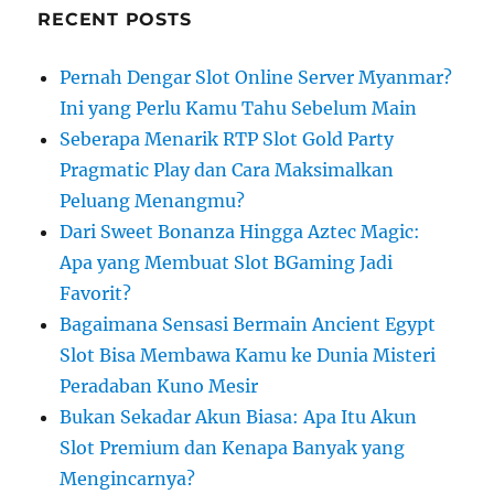
RECENT POSTS
Pernah Dengar Slot Online Server Myanmar?
Ini yang Perlu Kamu Tahu Sebelum Main
Seberapa Menarik RTP Slot Gold Party
Pragmatic Play dan Cara Maksimalkan
Peluang Menangmu?
Dari Sweet Bonanza Hingga Aztec Magic:
Apa yang Membuat Slot BGaming Jadi
Favorit?
Bagaimana Sensasi Bermain Ancient Egypt
Slot Bisa Membawa Kamu ke Dunia Misteri
Peradaban Kuno Mesir
Bukan Sekadar Akun Biasa: Apa Itu Akun
Slot Premium dan Kenapa Banyak yang
Mengincarnya?