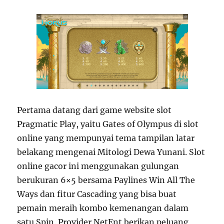
Pertama datang dari game website slot
Pragmatic Play, yaitu Gates of Olympus di slot
online yang mempunyai tema tampilan latar
belakang mengenai Mitologi Dewa Yunani. Slot
online gacor ini menggunakan gulungan
berukuran 6×5 bersama Paylines Win All The
Ways dan fitur Cascading yang bisa buat
pemain meraih kombo kemenangan dalam
satu Spin. Provider NetEnt berikan peluang