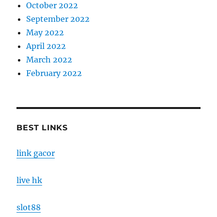
October 2022
September 2022
May 2022
April 2022
March 2022
February 2022
BEST LINKS
link gacor
live hk
slot88