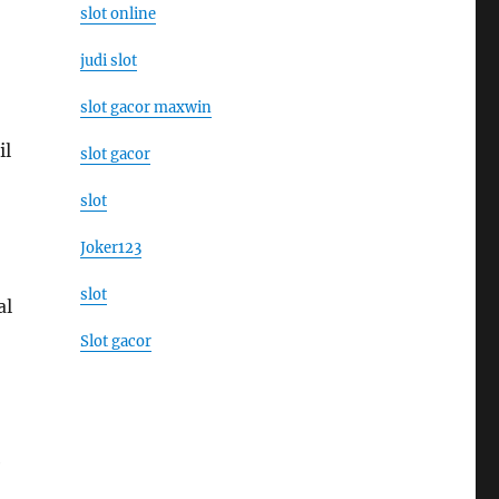
slot online
judi slot
slot gacor maxwin
il
slot gacor
slot
Joker123
slot
al
Slot gacor
e