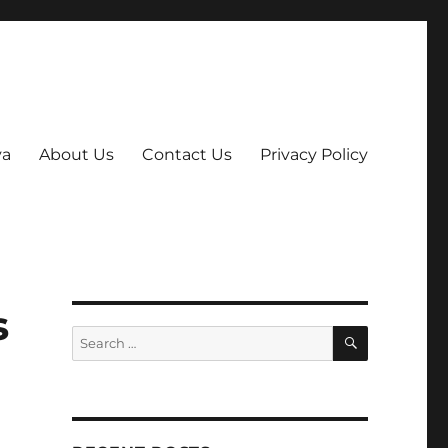
ya
About Us
Contact Us
Privacy Policy
s
SEARCH
Search
for: