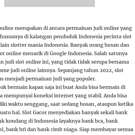
online merupakan di antara permainan judi online yang
 khususnya di kalangan penduduk Indonesia pecinta slot
lain slotter mania Indonesia. Banyak orang bosan dan
ot online menarik di Google Indonesia. Salah satunya
 judi slot online ini, yang tidak tidak serupa bersama
me judi online lainnya. Sepanjang tahun 2022, slot
us menjadi permainan judi yang populer.
k bermain kapan saja ini buat Anda bisa bermain di
a mempunyai koneksi internet yang stabil. Anda bisa
liki waktu senggang, saat sedang bosan, ataupun ketika
uatu hal. Slot Gacor menyediakan banyak sekali bank
k kondang di Indonesia layaknya bank bca, bank
ni, bank bri dan bank cimb niaga. Siap membayar semua