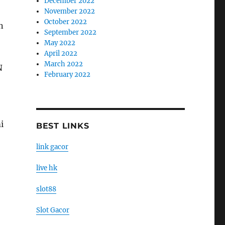
December 2022
November 2022
October 2022
n
September 2022
May 2022
April 2022
March 2022
N
February 2022
i
BEST LINKS
link gacor
live hk
slot88
Slot Gacor