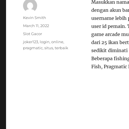
Masukkan nama 
dengan akun ban
Author
Kevin Smith
username lebih 
Posted
March 11, 2022
user id pemain.
on
Categories
Slot Gacor
game arcade mul
Tags
joker123
,
login
,
online
,
dari 25 ikan ber
pragmatic
,
situs
,
terbaik
sedikit diminati
Beberapa fishin
Fish, Pragmatic 