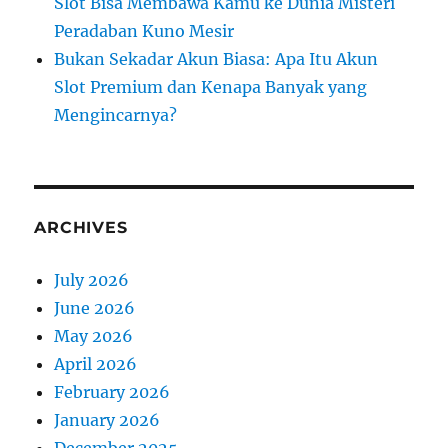
Slot Bisa Membawa Kamu ke Dunia Misteri
Peradaban Kuno Mesir
Bukan Sekadar Akun Biasa: Apa Itu Akun
Slot Premium dan Kenapa Banyak yang
Mengincarnya?
ARCHIVES
July 2026
June 2026
May 2026
April 2026
February 2026
January 2026