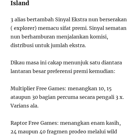
Island
3 alias bertambah Sinyal Ekstra nun berserakan
( explorer) memacu sifat premi. Sinyal sematan
nun berhamburan menjalankan komisi,
distribusi untuk jumlah ekstra.
Dikau masa ini cakap menunjuk satu diantara
lantaran besar preferensi premi kemudian:
Multiplier Free Games: menangkan 10, 15
ataupun 30 bagian percuma secara pengali 3 x.
Varians ala.
Raptor Free Games: menangkan enam kasih,
24 maupun 40 fragmen prodeo melalui wild