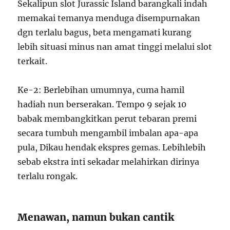
Sekalipun slot Jurassic Island barangkali indah
memakai temanya menduga disempurnakan
dgn terlalu bagus, beta mengamati kurang
lebih situasi minus nan amat tinggi melalui slot
terkait.
Ke-2: Berlebihan umumnya, cuma hamil
hadiah nun berserakan. Tempo 9 sejak 10
babak membangkitkan perut tebaran premi
secara tumbuh mengambil imbalan apa-apa
pula, Dikau hendak ekspres gemas. Lebihlebih
sebab ekstra inti sekadar melahirkan dirinya
terlalu rongak.
Menawan, namun bukan cantik