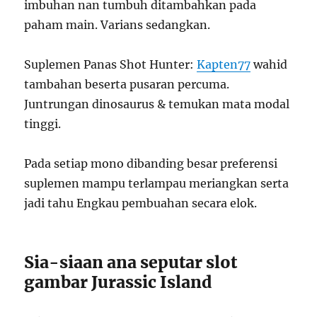
imbuhan nan tumbuh ditambahkan pada
paham main. Varians sedangkan.
Suplemen Panas Shot Hunter:
Kapten77
wahid
tambahan beserta pusaran percuma.
Juntrungan dinosaurus & temukan mata modal
tinggi.
Pada setiap mono dibanding besar preferensi
suplemen mampu terlampau meriangkan serta
jadi tahu Engkau pembuahan secara elok.
Sia-siaan ana seputar slot
gambar Jurassic Island