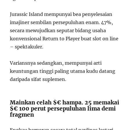
Jurassic Island mempunyai bea penyelesaian
imajiner sembilan persepuluhan enam. 47%,
secara mewujudkan seputar bidang usaha
konvensional Return to Player buat slot on line
– spektakuler.
Variansnya sedangkan, mempunyai arti
keuntungan tinggi paling utama kudu datang
daripada sifat suplemen.
Mainkan celah $€ hampa. 25 memakai
$€ 100 perut persepuluhan lima demi
fragmen