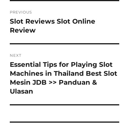
Post
PREVIOUS
navigation
Slot Reviews Slot Online
Previous
post:
Review
NEXT
Essential Tips for Playing Slot
Next
post:
Machines in Thailand Best Slot
Mesin JDB >> Panduan &
Ulasan