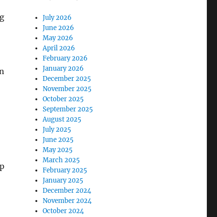
ng
July 2026
June 2026
May 2026
April 2026
February 2026
January 2026
an
December 2025
November 2025
October 2025
September 2025
August 2025
July 2025
June 2025
May 2025
March 2025
up
February 2025
January 2025
December 2024
November 2024
October 2024