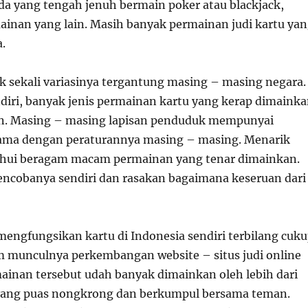
nda yang tengah jenuh bermain poker atau blackjack,
ainan yang lain. Masih banyak permainan judi kartu ya
.
ak sekali variasinya tergantung masing – masing negara.
ndiri, banyak jenis permainan kartu yang kerap dimaink
in. Masing – masing lapisan penduduk mempunyai
ama dengan peraturannya masing – masing. Menarik
ahui beragam macam permainan yang tenar dimainkan.
cobanya sendiri dan rasakan bagaimana keseruan dari
mengfungsikan kartu di Indonesia sendiri terbilang cuk
m munculnya perkembangan website – situs judi online
rmainan tersebut udah banyak dimainkan oleh lebih dari
yang puas nongkrong dan berkumpul bersama teman.