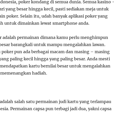
ndonesia, poker kondang di semua dunia. Semua kasino 
ari yang besar hingga kecil, pasti sediakan meja untuk
n poker. Selain itu, udah banyak aplikasi poker yang
uh untuk dimainkan lewat smartphone anda.
r adalah permainan dimana kamu perlu menghimpun
ebesar barangkali untuk mampu mengalahkan lawan.
u poker pun ada berbagai macam dan masing – masing
 yang paling kecil hingga yang paling besar. Anda mesti
mendapatkan kartu bernilai besar untuk mengalahkan
n memenangkan hadiah.
adalah salah satu permainan judi kartu yang terlampau
esia. Permainan capsa pun terbagi jadi dua, yakni capsa