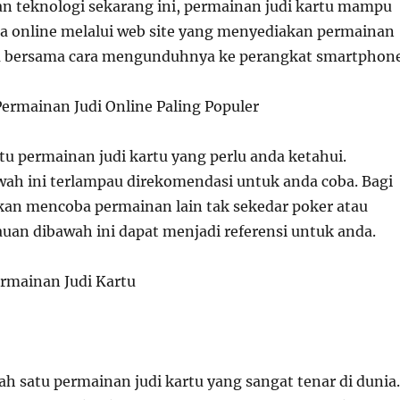
 teknologi sekarang ini, permainan judi kartu mampu
a online melalui web site yang menyediakan permainan
au bersama cara mengunduhnya ke perangkat smartphone
Permainan Judi Online Paling Populer
atu permainan judi kartu yang perlu anda ketahui.
ah ini terlampau direkomendasi untuk anda coba. Bagi
an mencoba permainan lain tak sekedar poker atau
auan dibawah ini dapat menjadi referensi untuk anda.
rmainan Judi Kartu
ah satu permainan judi kartu yang sangat tenar di dunia.