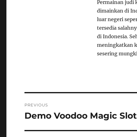
Permainan judi 
dimainkan di In
luar negeri sepe
tersedia salahn
di Indonesia. 
meningkatkan k
sesering mungki
Post
PREVIOUS
navigation
Demo Voodoo Magic Slot
Previous
post: