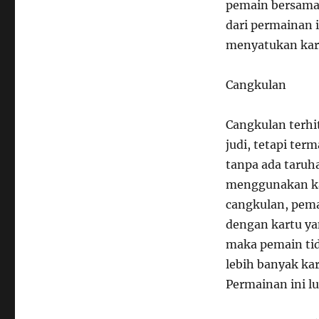
pemain bersama 
dari permainan 
menyatukan kar
Cangkulan
Cangkulan terhi
judi, tetapi te
tanpa ada taruh
menggunakan ka
cangkulan, pem
dengan kartu ya
maka pemain ti
lebih banyak ka
Permainan ini l