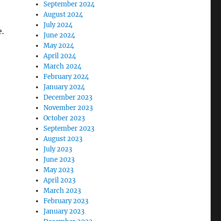
September 2024
August 2024
July 2024
.
June 2024
May 2024
April 2024
March 2024
February 2024
January 2024
December 2023
November 2023
October 2023
September 2023
August 2023
July 2023
June 2023
May 2023
April 2023
March 2023
February 2023
January 2023