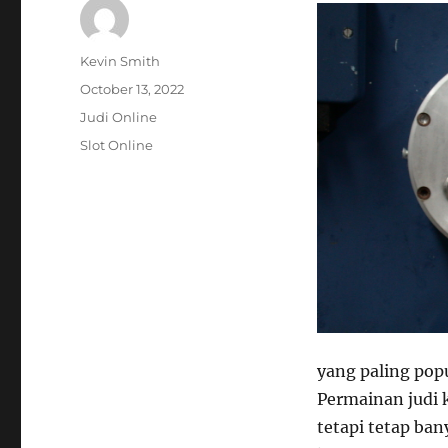
Author
Kevin Smith
Posted
October 13, 2022
on
Categories
Judi Online
Tags
Slot Online
yang paling popu
Permainan judi k
tetapi tetap ba