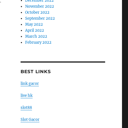
December 2022
–
November 2022
October 2022
September 2022
May 2022
April 2022
March 2022
February 2022
BEST LINKS
link gacor
live hk
slot88
Slot Gacor