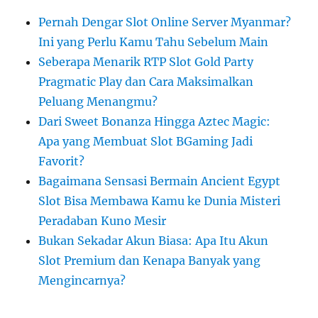
Pernah Dengar Slot Online Server Myanmar?
Ini yang Perlu Kamu Tahu Sebelum Main
Seberapa Menarik RTP Slot Gold Party
Pragmatic Play dan Cara Maksimalkan
Peluang Menangmu?
Dari Sweet Bonanza Hingga Aztec Magic:
Apa yang Membuat Slot BGaming Jadi
Favorit?
Bagaimana Sensasi Bermain Ancient Egypt
Slot Bisa Membawa Kamu ke Dunia Misteri
Peradaban Kuno Mesir
Bukan Sekadar Akun Biasa: Apa Itu Akun
Slot Premium dan Kenapa Banyak yang
Mengincarnya?