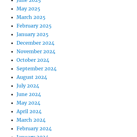
June 2025
May 2025
March 2025
February 2025
January 2025
December 2024
November 2024
October 2024
September 2024
August 2024
July 2024
June 2024
May 2024
April 2024
March 2024
February 2024