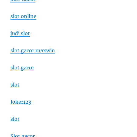
slot online
judi slot
slot gacor maxwin
slot gacor
slot
Joker123
slot
Slot gacor