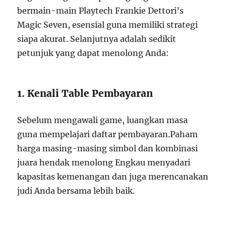
bermain-main Playtech Frankie Dettori’s
Magic Seven, esensial guna memiliki strategi
siapa akurat. Selanjutnya adalah sedikit
petunjuk yang dapat menolong Anda:
1. Kenali Table Pembayaran
Sebelum mengawali game, luangkan masa
guna mempelajari daftar pembayaran.Paham
harga masing-masing simbol dan kombinasi
juara hendak menolong Engkau menyadari
kapasitas kemenangan dan juga merencanakan
judi Anda bersama lebih baik.