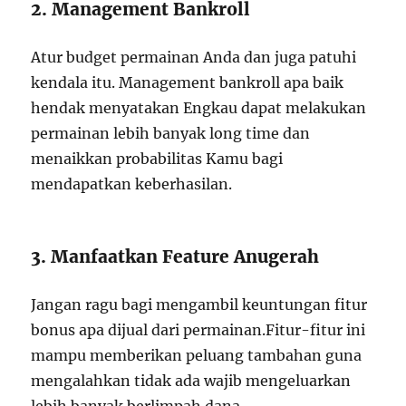
2. Management Bankroll
Atur budget permainan Anda dan juga patuhi
kendala itu. Management bankroll apa baik
hendak menyatakan Engkau dapat melakukan
permainan lebih banyak long time dan
menaikkan probabilitas Kamu bagi
mendapatkan keberhasilan.
3. Manfaatkan Feature Anugerah
Jangan ragu bagi mengambil keuntungan fitur
bonus apa dijual dari permainan.Fitur-fitur ini
mampu memberikan peluang tambahan guna
mengalahkan tidak ada wajib mengeluarkan