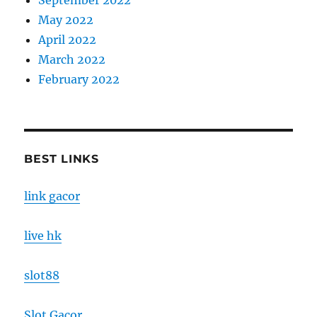
September 2022
May 2022
April 2022
March 2022
February 2022
BEST LINKS
link gacor
live hk
slot88
Slot Gacor