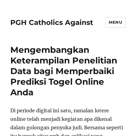
PGH Catholics Against
MENU
Mengembangkan
Keterampilan Penelitian
Data bagi Memperbaiki
Prediksi Togel Online
Anda
Di periode digital ini satu, ramalan lotere
online telah menjadi kegiatan apa dikenal
dalam golongan penyuka judi. Bersama seperti