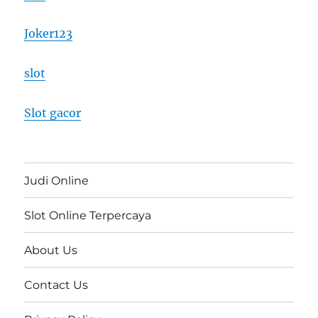
Joker123
slot
Slot gacor
Judi Online
Slot Online Terpercaya
About Us
Contact Us