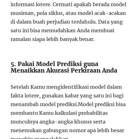
informasi lotere. Cermati apakah berada model
musiman, pola siklus, atau model acak-acakan
di dalam buah perjudian terdahulu. Data yang
satu ini bisa memudahkan Anda membuat
ramalan siapa lebih banyak benar.
5. Pakai Model Prediksi guna
Menaikkan Akurasi Perkiraan Anda
Setelah Kamu mengidentifikasi model dalam
fakta lotere, gunakan kabar yang satu ini bagi
menambah model prediksi.Model prediksi bisa
membantu Kamu kalkulasi probabilitas
munculnya angka-angka khusus serta
menemukan gabungan nomor apa lebih besar