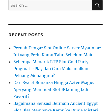
SE
Search
for:
RECENT POSTS
Pernah Dengar Slot Online Server Myanmar?
Ini yang Perlu Kamu Tahu Sebelum Main
Seberapa Menarik RTP Slot Gold Party
Pragmatic Play dan Cara Maksimalkan
Peluang Menangmu?
Dari Sweet Bonanza Hingga Aztec Magic:
Apa yang Membuat Slot BGaming Jadi
Favorit?
Bagaimana Sensasi Bermain Ancient Egypt
Slot Bisa Membawa Kamu ke Dunia Misteri