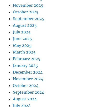
November 2025
October 2025
September 2025
August 2025
July 2025
June 2025
May 2025
March 2025
February 2025
January 2025
December 2024
November 2024
October 2024
September 2024
August 2024
July 2024