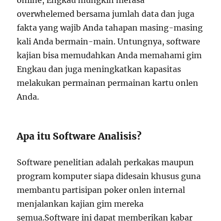
online, Engkau mungkin merasa
overwhelemed bersama jumlah data dan juga
fakta yang wajib Anda tahapan masing-masing
kali Anda bermain-main. Untungnya, software
kajian bisa memudahkan Anda memahami gim
Engkau dan juga meningkatkan kapasitas
melakukan permainan permainan kartu onlen
Anda.
Apa itu Software Analisis?
Software penelitian adalah perkakas maupun
program komputer siapa didesain khusus guna
membantu partisipan poker onlen internal
menjalankan kajian gim mereka
semua.Software ini dapat memberikan kabar