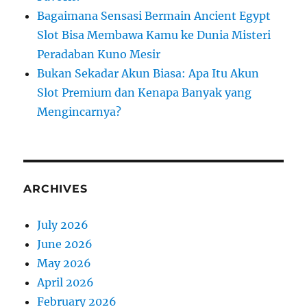
Bagaimana Sensasi Bermain Ancient Egypt
Slot Bisa Membawa Kamu ke Dunia Misteri
Peradaban Kuno Mesir
Bukan Sekadar Akun Biasa: Apa Itu Akun
Slot Premium dan Kenapa Banyak yang
Mengincarnya?
ARCHIVES
July 2026
June 2026
May 2026
April 2026
February 2026