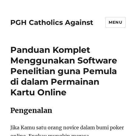
PGH Catholics Against
MENU
Panduan Komplet
Menggunakan Software
Penelitian guna Pemula
di dalam Permainan
Kartu Online
Pengenalan
Jika Kamu satu orang novice dalam bumi poker