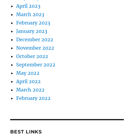
April 2023
March 2023
February 2023
January 2023
December 2022
November 2022
October 2022
September 2022
May 2022
April 2022
March 2022
February 2022
BEST LINKS