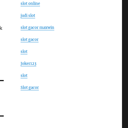
slot online
judi slot
k
slot gacor maxwin
slot gacor
slot
Joker123
slot
Slot gacor