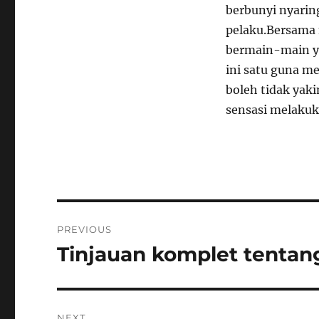
berbunyi nyarin
pelaku.Bersama 
bermain-main ya
ini satu guna m
boleh tidak yak
sensasi melakuk
Post
PREVIOUS
navigation
Tinjauan komplet tentan
Previous
post:
NEXT