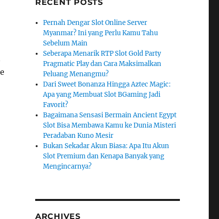
RECENT POSTS
Pernah Dengar Slot Online Server
Myanmar? Ini yang Perlu Kamu Tahu
Sebelum Main
Seberapa Menarik RTP Slot Gold Party
n
Pragmatic Play dan Cara Maksimalkan
ne
Peluang Menangmu?
Dari Sweet Bonanza Hingga Aztec Magic:
Apa yang Membuat Slot BGaming Jadi
Favorit?
Bagaimana Sensasi Bermain Ancient Egypt
Slot Bisa Membawa Kamu ke Dunia Misteri
Peradaban Kuno Mesir
Bukan Sekadar Akun Biasa: Apa Itu Akun
Slot Premium dan Kenapa Banyak yang
Mengincarnya?
ARCHIVES