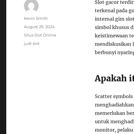
Slot gacor terdi
terkenal pada g
Author
Kevin Smith
internal gim slo
Posted
August 29, 2024
simbol khusus d
on
Categories
Situs Slot Online
keistimewaan ter
Tags
judi slot
mendiskusikan le
berbunyi nyarin
Apakah i
Scatter symbols 
menghadiahkan 
memerlukan beru
untuk menghadia
monitor, pelaku