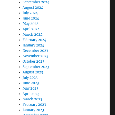
September 2024
August 2024
July 2024
June 2024
May 2024
April 2024
March 2024
February 2024
January 2024
December 2023
November 2023
October 2023
September 2023
August 2023
July 2023
June 2023
May 2023
April 2023
March 2023
February 2023
January 2023