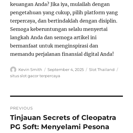
keuangan Anda? Jika iya, mulailah dengan
pengetahuan yang cukup, pilih platform yang
terpercaya, dan bertindaklah dengan disiplin.
Semoga keberuntungan selalu menyertai
langkah Anda dan semoga artikel ini
bermanfaat untuk menginspirasi dan
memandu perjalanan finansial digital Anda!
Author
Posted
Categories
Tags
Kevin Smith
September 4, 2025
Slot Thailand
on
situs slot gacor terpercaya
Post
PREVIOUS
navigation
Tinjauan Secrets of Cleopatra
Previous
post:
PG Soft: Menyelami Pesona