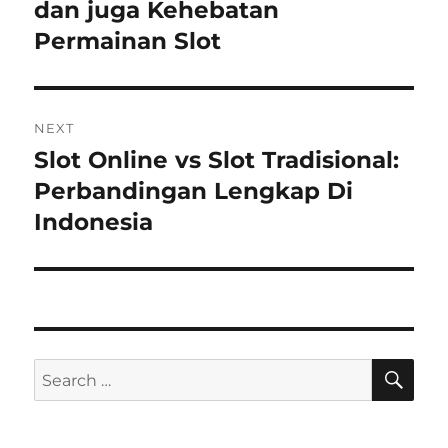
dan juga Kehebatan
Permainan Slot
NEXT
Slot Online vs Slot Tradisional:
Next
post:
Perbandingan Lengkap Di
Indonesia
SE
Search
for: