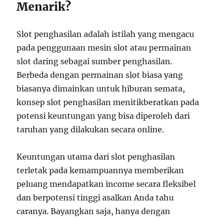
Menarik?
Slot penghasilan adalah istilah yang mengacu
pada penggunaan mesin slot atau permainan
slot daring sebagai sumber penghasilan.
Berbeda dengan permainan slot biasa yang
biasanya dimainkan untuk hiburan semata,
konsep slot penghasilan menitikberatkan pada
potensi keuntungan yang bisa diperoleh dari
taruhan yang dilakukan secara online.
Keuntungan utama dari slot penghasilan
terletak pada kemampuannya memberikan
peluang mendapatkan income secara fleksibel
dan berpotensi tinggi asalkan Anda tahu
caranya. Bayangkan saja, hanya dengan