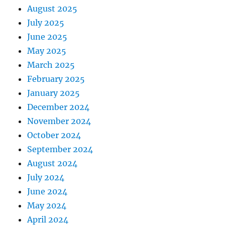
August 2025
July 2025
June 2025
May 2025
March 2025
February 2025
January 2025
December 2024
November 2024
October 2024
September 2024
August 2024
July 2024
June 2024
May 2024
April 2024