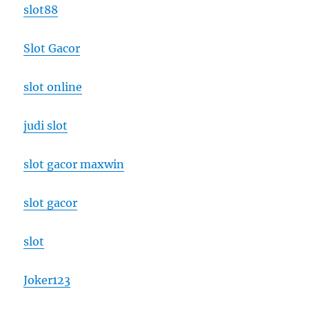
slot88
Slot Gacor
slot online
judi slot
slot gacor maxwin
slot gacor
slot
Joker123