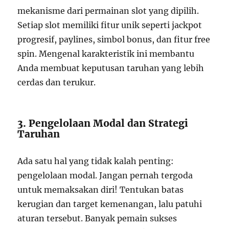
mekanisme dari permainan slot yang dipilih.
Setiap slot memiliki fitur unik seperti jackpot
progresif, paylines, simbol bonus, dan fitur free
spin. Mengenal karakteristik ini membantu
Anda membuat keputusan taruhan yang lebih
cerdas dan terukur.
3. Pengelolaan Modal dan Strategi
Taruhan
Ada satu hal yang tidak kalah penting:
pengelolaan modal. Jangan pernah tergoda
untuk memaksakan diri! Tentukan batas
kerugian dan target kemenangan, lalu patuhi
aturan tersebut. Banyak pemain sukses