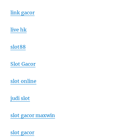
link gacor
live hk
slot88
Slot Gacor
slot online
judi slot
slot gacor maxwin
slot gacor