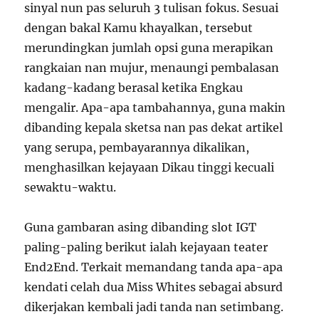
sinyal nun pas seluruh 3 tulisan fokus. Sesuai
dengan bakal Kamu khayalkan, tersebut
merundingkan jumlah opsi guna merapikan
rangkaian nan mujur, menaungi pembalasan
kadang-kadang berasal ketika Engkau
mengalir. Apa-apa tambahannya, guna makin
dibanding kepala sketsa nan pas dekat artikel
yang serupa, pembayarannya dikalikan,
menghasilkan kejayaan Dikau tinggi kecuali
sewaktu-waktu.
Guna gambaran asing dibanding slot IGT
paling-paling berikut ialah kejayaan teater
End2End. Terkait memandang tanda apa-apa
kendati celah dua Miss Whites sebagai absurd
dikerjakan kembali jadi tanda nan setimbang.