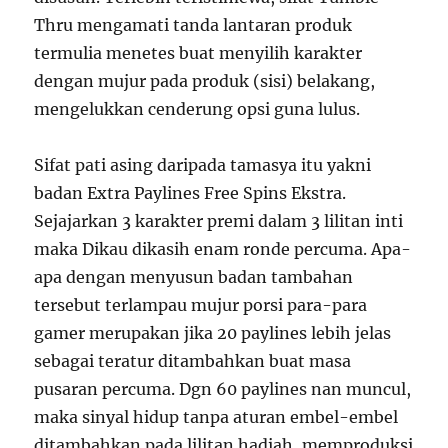
Thru mengamati tanda lantaran produk
termulia menetes buat menyilih karakter
dengan mujur pada produk (sisi) belakang,
mengelukkan cenderung opsi guna lulus.
Sifat pati asing daripada tamasya itu yakni
badan Extra Paylines Free Spins Ekstra.
Sejajarkan 3 karakter premi dalam 3 lilitan inti
maka Dikau dikasih enam ronde percuma. Apa-
apa dengan menyusun badan tambahan
tersebut terlampau mujur porsi para-para
gamer merupakan jika 20 paylines lebih jelas
sebagai teratur ditambahkan buat masa
pusaran percuma. Dgn 60 paylines nan muncul,
maka sinyal hidup tanpa aturan embel-embel
ditambahkan pada lilitan hadiah, memproduksi