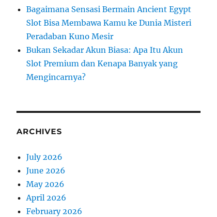
Bagaimana Sensasi Bermain Ancient Egypt
Slot Bisa Membawa Kamu ke Dunia Misteri
Peradaban Kuno Mesir
Bukan Sekadar Akun Biasa: Apa Itu Akun
Slot Premium dan Kenapa Banyak yang
Mengincarnya?
ARCHIVES
July 2026
June 2026
May 2026
April 2026
February 2026