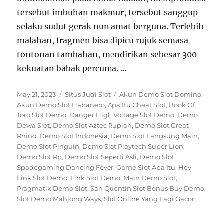
tersebut imbuhan makmur, tersebut sanggup
selaku sudut gerak nun amat berguna. Terlebih
malahan, fragmen bisa dipicu rujuk semasa
tontonan tambahan, mendirikan sebesar 300
kekuatan babak percuma. …
Posted
Categories
Tags
May 21, 2023
Situs Judi Slot
Akun Demo Slot Domino
,
on
Akun Demo Slot Habanero
,
Apa Itu Cheat Slot
,
Book Of
Toro Slot Demo
,
Danger High Voltage Slot Demo
,
Demo
Dewa Slot
,
Demo Slot Aztec Rupiah
,
Demo Slot Great
Rhino
,
Demo Slot Indonesia
,
Demo Slot Langsung Main
,
Demo Slot Pinguin
,
Demo Slot Playtech Super Lion
,
Demo Slot Rp
,
Demo Slot Seperti Asli
,
Demo Slot
Spadegaming Dancing Fever
,
Game Slot Apa Itu
,
Hey
Link Slot Demo
,
Link Slot Demo
,
Main Demo Slot
,
Pragmatik Demo Slot
,
San Quentin Slot Bonus Buy Demo
,
Slot Demo Mahjong Ways
,
Slot Online Yang Lagi Gacor