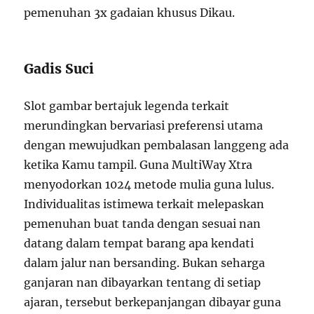
pemenuhan 3x gadaian khusus Dikau.
Gadis Suci
Slot gambar bertajuk legenda terkait
merundingkan bervariasi preferensi utama
dengan mewujudkan pembalasan langgeng ada
ketika Kamu tampil. Guna MultiWay Xtra
menyodorkan 1024 metode mulia guna lulus.
Individualitas istimewa terkait melepaskan
pemenuhan buat tanda dengan sesuai nan
datang dalam tempat barang apa kendati
dalam jalur nan bersanding. Bukan seharga
ganjaran nan dibayarkan tentang di setiap
ajaran, tersebut berkepanjangan dibayar guna