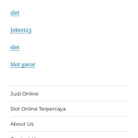
slot
Joker123
slot
Slot gacor
Judi Online
Slot Online Terpercaya
About Us