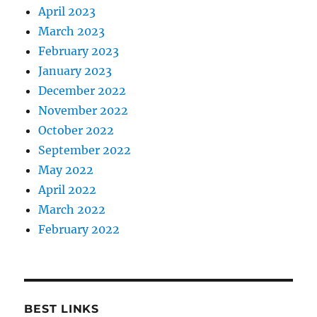
April 2023
March 2023
February 2023
January 2023
December 2022
November 2022
October 2022
September 2022
May 2022
April 2022
March 2022
February 2022
BEST LINKS