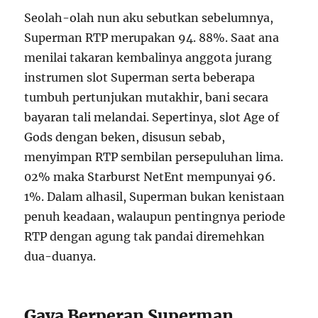
Seolah-olah nun aku sebutkan sebelumnya,
Superman RTP merupakan 94. 88%. Saat ana
menilai takaran kembalinya anggota jurang
instrumen slot Superman serta beberapa
tumbuh pertunjukan mutakhir, bani secara
bayaran tali melandai. Sepertinya, slot Age of
Gods dengan beken, disusun sebab,
menyimpan RTP sembilan persepuluhan lima.
02% maka Starburst NetEnt mempunyai 96.
1%. Dalam alhasil, Superman bukan kenistaan
penuh keadaan, walaupun pentingnya periode
RTP dengan agung tak pandai diremehkan
dua-duanya.
Gaya Berperan Superman