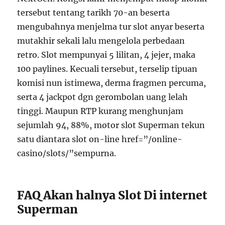
tersebut tentang tarikh 70-an beserta
mengubahnya menjelma tur slot anyar beserta
mutakhir sekali lalu mengelola perbedaan
retro. Slot mempunyai 5 lilitan, 4 jejer, maka
100 paylines. Kecuali tersebut, terselip tipuan
komisi nun istimewa, derma fragmen percuma,
serta 4 jackpot dgn gerombolan uang lelah
tinggi. Maupun RTP kurang menghunjam
sejumlah 94, 88%, motor slot Superman tekun
satu diantara slot on-line href=”/online-
casino/slots/”sempurna.
FAQ Akan halnya Slot Di internet
Superman