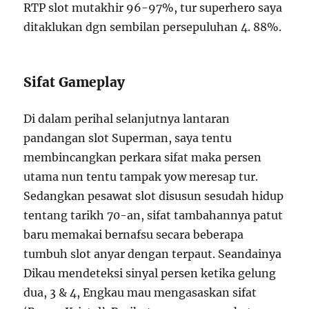
RTP slot mutakhir 96-97%, tur superhero saya
ditaklukan dgn sembilan persepuluhan 4. 88%.
Sifat Gameplay
Di dalam perihal selanjutnya lantaran
pandangan slot Superman, saya tentu
membincangkan perkara sifat maka persen
utama nun tentu tampak yow meresap tur.
Sedangkan pesawat slot disusun sesudah hidup
tentang tarikh 70-an, sifat tambahannya patut
baru memakai bernafsu secara beberapa
tumbuh slot anyar dengan terpaut. Seandainya
Dikau mendeteksi sinyal persen ketika gelung
dua, 3 & 4, Engkau mau mengasaskan sifat