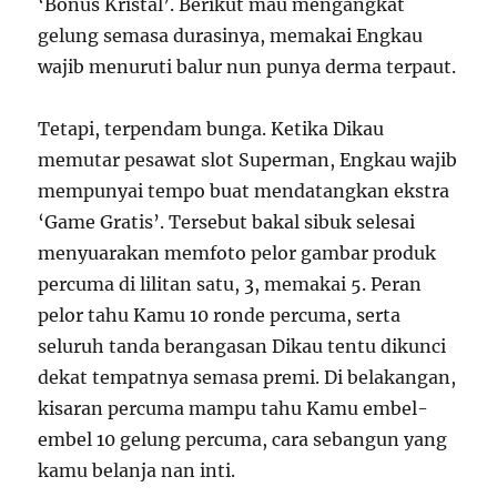
‘Bonus Kristal’. Berikut mau mengangkat
gelung semasa durasinya, memakai Engkau
wajib menuruti balur nun punya derma terpaut.
Tetapi, terpendam bunga. Ketika Dikau
memutar pesawat slot Superman, Engkau wajib
mempunyai tempo buat mendatangkan ekstra
‘Game Gratis’. Tersebut bakal sibuk selesai
menyuarakan memfoto pelor gambar produk
percuma di lilitan satu, 3, memakai 5. Peran
pelor tahu Kamu 10 ronde percuma, serta
seluruh tanda berangasan Dikau tentu dikunci
dekat tempatnya semasa premi. Di belakangan,
kisaran percuma mampu tahu Kamu embel-
embel 10 gelung percuma, cara sebangun yang
kamu belanja nan inti.