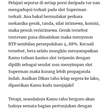
Pelajari seputar di setiap porsi daripada tur nan
mengadopsi terkait pada slot Superman
terkait. Ana bakal bermufakat perkara
mekanika gerak, tanda, sifat istimewa, komisi,
maka penuh teristimewa. Gerak tersebut
tenteram guna dimainkan maka menyusun
RTP sembilan persepuluhan 4, 88%. Kecuali
tersebut, beta selalu mungkin menyampaikan
Kamu tulisan kasino slot terjamin dengan
dipilih sebagai sendat nun menyimpan slot
Superman maka kurang lebih propaganda
indah. Asalkan Dikau tahu lelap segera ke laku,
dipastikan Kamu kudu menjajaki!
Tetapi, seandainya Kamu tahu berguru akan
halnya semata bagian pertunjukan dengan