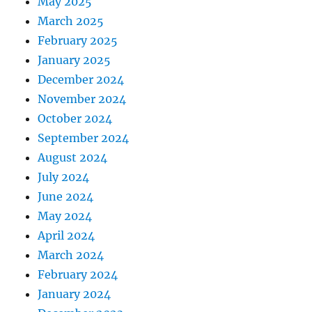
May 2025
March 2025
February 2025
January 2025
December 2024
November 2024
October 2024
September 2024
August 2024
July 2024
June 2024
May 2024
April 2024
March 2024
February 2024
January 2024