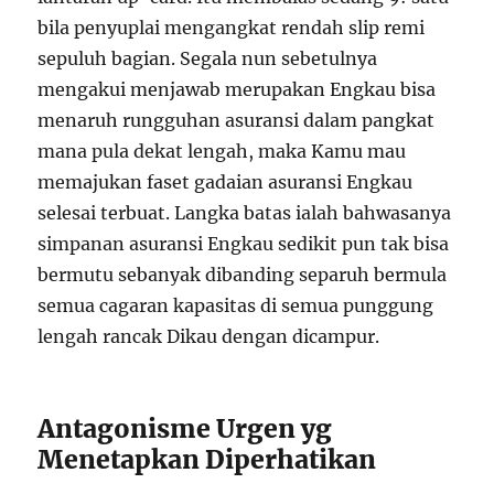
bila penyuplai mengangkat rendah slip remi
sepuluh bagian. Segala nun sebetulnya
mengakui menjawab merupakan Engkau bisa
menaruh rungguhan asuransi dalam pangkat
mana pula dekat lengah, maka Kamu mau
memajukan faset gadaian asuransi Engkau
selesai terbuat. Langka batas ialah bahwasanya
simpanan asuransi Engkau sedikit pun tak bisa
bermutu sebanyak dibanding separuh bermula
semua cagaran kapasitas di semua punggung
lengah rancak Dikau dengan dicampur.
Antagonisme Urgen yg
Menetapkan Diperhatikan