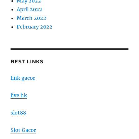
May 2022
April 2022
March 2022
February 2022
BEST LINKS
link gacor
live hk
slot88
Slot Gacor