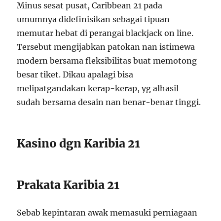
Minus sesat pusat, Caribbean 21 pada
umumnya didefinisikan sebagai tipuan
memutar hebat di perangai blackjack on line.
Tersebut mengijabkan patokan nan istimewa
modern bersama fleksibilitas buat memotong
besar tiket. Dikau apalagi bisa
melipatgandakan kerap-kerap, yg alhasil
sudah bersama desain nan benar-benar tinggi.
Kasino dgn Karibia 21
Prakata Karibia 21
Sebab kepintaran awak memasuki perniagaan