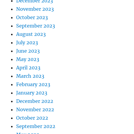
December 2023
November 2023
October 2023
September 2023
August 2023
July 2023
June 2023
May 2023
April 2023
March 2023
February 2023
January 2023
December 2022
November 2022
October 2022
September 2022