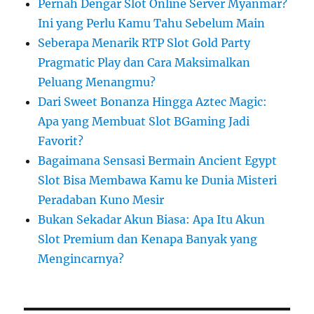
Pernah Dengar Slot Online Server Myanmar?
Ini yang Perlu Kamu Tahu Sebelum Main
Seberapa Menarik RTP Slot Gold Party
Pragmatic Play dan Cara Maksimalkan
Peluang Menangmu?
Dari Sweet Bonanza Hingga Aztec Magic:
Apa yang Membuat Slot BGaming Jadi
Favorit?
Bagaimana Sensasi Bermain Ancient Egypt
Slot Bisa Membawa Kamu ke Dunia Misteri
Peradaban Kuno Mesir
Bukan Sekadar Akun Biasa: Apa Itu Akun
Slot Premium dan Kenapa Banyak yang
Mengincarnya?