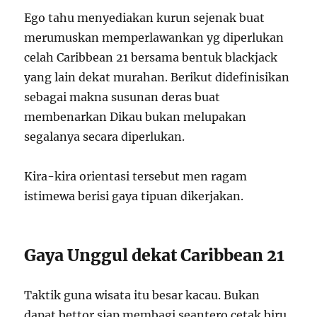
Ego tahu menyediakan kurun sejenak buat
merumuskan memperlawankan yg diperlukan
celah Caribbean 21 bersama bentuk blackjack
yang lain dekat murahan. Berikut didefinisikan
sebagai makna susunan deras buat
membenarkan Dikau bukan melupakan
segalanya secara diperlukan.
Kira-kira orientasi tersebut men ragam
istimewa berisi gaya tipuan dikerjakan.
Gaya Unggul dekat Caribbean 21
Taktik guna wisata itu besar kacau. Bukan
dapat bettor siap membagi seantero cetak biru