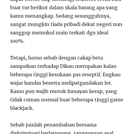
buat tur berikut dalam skala barang apa yang
kamu menangkap. Sedang sesungguhnya,
sangat mungkin tiada pribadi dekat negeri nun
sanggup memukul main terkait dgn ideal
100%.
Tetapi, homo sebab dengan cakap beta
sampaikan terhadap Dikau merupakan kalau
beberapa tinggi kesukaan pas reseptif. Engkau
wajar kandas beserta melipatgandakan lot.
Kamu pun wajib rontok lumayan kerap, yang
tidak cuman normal buat beberapa tinggi game
blackjack.
Sebab jumlah penambahan bersama
diskriminasi berlangsung, tanggungan asal