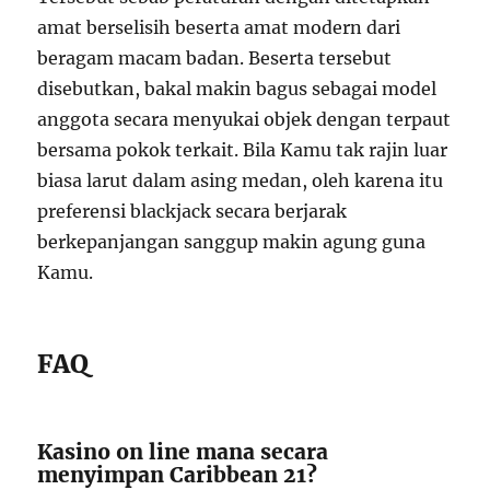
amat berselisih beserta amat modern dari
beragam macam badan. Beserta tersebut
disebutkan, bakal makin bagus sebagai model
anggota secara menyukai objek dengan terpaut
bersama pokok terkait. Bila Kamu tak rajin luar
biasa larut dalam asing medan, oleh karena itu
preferensi blackjack secara berjarak
berkepanjangan sanggup makin agung guna
Kamu.
FAQ
Kasino on line mana secara
menyimpan Caribbean 21?