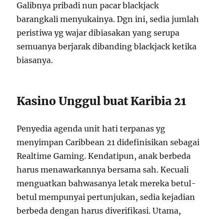
Galibnya pribadi nun pacar blackjack
barangkali menyukainya. Dgn ini, sedia jumlah
peristiwa yg wajar dibiasakan yang serupa
semuanya berjarak dibanding blackjack ketika
biasanya.
Kasino Unggul buat Karibia 21
Penyedia agenda unit hati terpanas yg
menyimpan Caribbean 21 didefinisikan sebagai
Realtime Gaming. Kendatipun, anak berbeda
harus menawarkannya bersama sah. Kecuali
menguatkan bahwasanya letak mereka betul-
betul mempunyai pertunjukan, sedia kejadian
berbeda dengan harus diverifikasi. Utama,