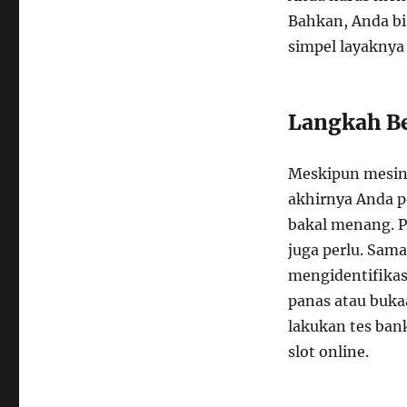
Bahkan, Anda bi
simpel layaknya 
Langkah Be
Meskipun mesin 
akhirnya Anda p
bakal menang. P
juga perlu. Sama
mengidentifikas
panas atau buka
lakukan tes ban
slot online.