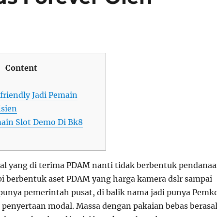
Content
friendly Jadi Pemain
isien
ain Slot Demo Di Bk8
l yang di terima PDAM nanti tidak berbentuk pendana
pi berbentuk aset PDAM yang harga kamera dslr sampai
p punya pemerintah pusat, di balik nama jadi punya Pemk
n penyertaan modal. Massa dengan pakaian bebas berasa