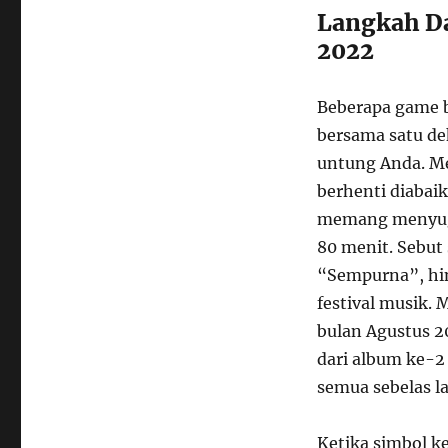
Langkah Daf
2022
Beberapa game b
bersama satu de
untung Anda. Me
berhenti diabai
memang menyuguh
80 menit. Sebut
“Sempurna”, hin
festival musik. 
bulan Agustus 2
dari album ke-2
semua sebelas l
Ketika simbol 