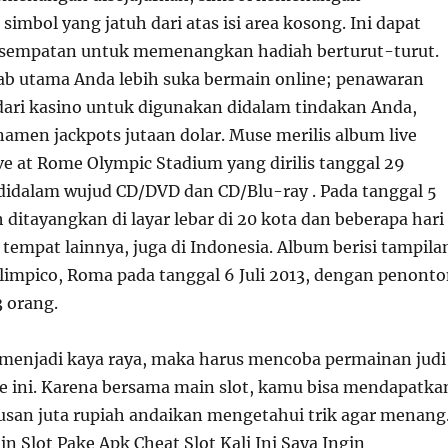
imbol yang jatuh dari atas isi area kosong. Ini dapat
esempatan untuk memenangkan hadiah berturut-turut.
ab utama Anda lebih suka bermain online; penawaran
 dari kasino untuk digunakan didalam tindakan Anda,
amen jackpots jutaan dolar. Muse merilis album live
ve at Rome Olympic Stadium yang dirilis tanggal 29
idalam wujud CD/DVD dan CD/Blu-ray . Pada tanggal 5
ditayangkan di layar lebar di 20 kota dan beberapa hari
tempat lainnya, juga di Indonesia. Album berisi tampila
Olimpico, Roma pada tanggal 6 Juli 2013, dengan penont
 orang.
 menjadi kaya raya, maka harus mencoba permainan judi
ine ini. Karena bersama main slot, kamu bisa mendapatka
usan juta rupiah andaikan mengetahui trik agar menang.
 Slot Pake Apk Cheat Slot Kali Ini Saya Ingin