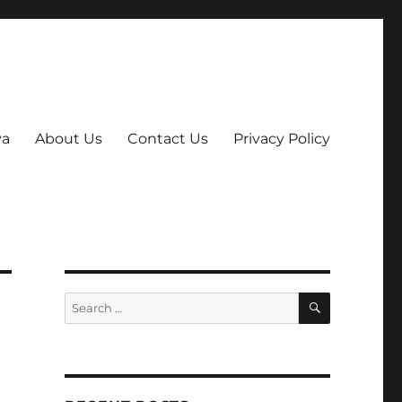
ya
About Us
Contact Us
Privacy Policy
SEARCH
Search
for: