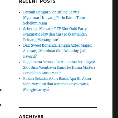
RECENT POSTS
Pernah Dengar Slot Online Server
Myanmar? Ini yang Perlu Kamu Tahu
Sebelum Main
Seberapa Menarik RTP Slot Gold Party
Pragmatic Play dan Cara Maksimalkan
Peluang Menangmu?
Dari Sweet Bonanza Hingga Aztec Magic:
Apa yang Membuat Slot BGaming Jadi
Favorit?
Bagaimana Sensasi Bermain Ancient Egypt
Slot Bisa Membawa Kamu ke Dunia Misteri
Peradaban Kuno Mesir
Bukan Sekadar Akun Biasa: Apa Itu Akun
Slot Premium dan Kenapa Banyak yang
an
Mengincarnya?
o
l
ARCHIVES