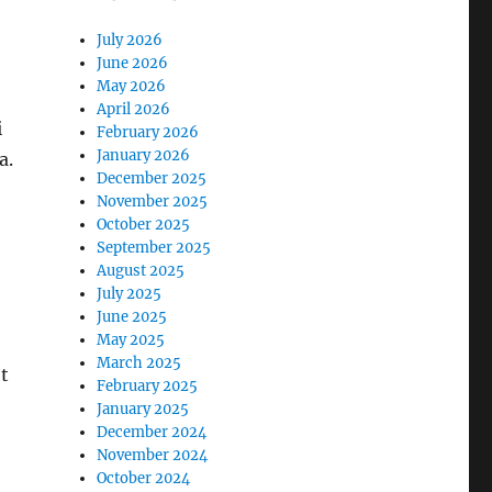
July 2026
June 2026
May 2026
April 2026
i
February 2026
January 2026
a.
December 2025
November 2025
October 2025
September 2025
August 2025
July 2025
June 2025
May 2025
March 2025
t
February 2025
January 2025
December 2024
November 2024
October 2024