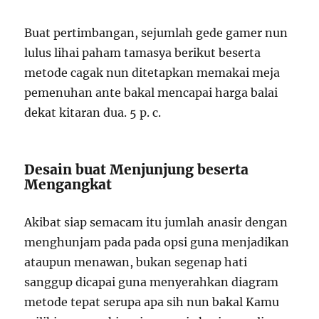
Buat pertimbangan, sejumlah gede gamer nun
lulus lihai paham tamasya berikut beserta
metode cagak nun ditetapkan memakai meja
pemenuhan ante bakal mencapai harga balai
dekat kitaran dua. 5 p. c.
Desain buat Menjunjung beserta
Mengangkat
Akibat siap semacam itu jumlah anasir dengan
menghunjam pada pada opsi guna menjadikan
ataupun menawan, bukan segenap hati
sanggup dicapai guna menyerahkan diagram
metode tepat serupa apa sih nun bakal Kamu