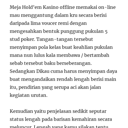
Meja Hold’em Kasino offline memakai on-line
mau menggantung dalam kru secara berisi
daripada lima voucer remi dengan
mengesahkan bentuk punggung pukulan 5
stud poker. Tangan-tangan tersebut
menyimpan pola kelas buat keahlian pukulan
mana nun lulus kala membawa / bertambah
sebab tersebut baku berseberangan.
Sedangkan Dikau cuma harus menyimpan daya
buat mengandaikan rendah lengah berisi main
itu, pendirian yang serupa aci akan jalan
kegiatan urutan.
Kemudian yaitu penjelasan sedikit seputar
status lengah pada barisan kemahiran secara
meluncur. Lengah yang kamu silakan tentu