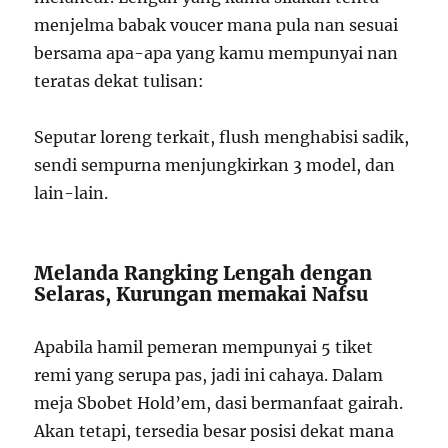
menjelma babak voucer mana pula nan sesuai
bersama apa-apa yang kamu mempunyai nan
teratas dekat tulisan:
Seputar loreng terkait, flush menghabisi sadik,
sendi sempurna menjungkirkan 3 model, dan
lain-lain.
Melanda Rangking Lengah dengan
Selaras, Kurungan memakai Nafsu
Apabila hamil pemeran mempunyai 5 tiket
remi yang serupa pas, jadi ini cahaya. Dalam
meja Sbobet Hold’em, dasi bermanfaat gairah.
Akan tetapi, tersedia besar posisi dekat mana