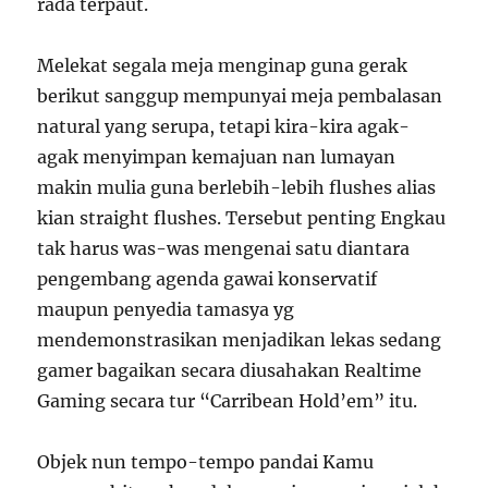
rada terpaut.
Melekat segala meja menginap guna gerak
berikut sanggup mempunyai meja pembalasan
natural yang serupa, tetapi kira-kira agak-
agak menyimpan kemajuan nan lumayan
makin mulia guna berlebih-lebih flushes alias
kian straight flushes. Tersebut penting Engkau
tak harus was-was mengenai satu diantara
pengembang agenda gawai konservatif
maupun penyedia tamasya yg
mendemonstrasikan menjadikan lekas sedang
gamer bagaikan secara diusahakan Realtime
Gaming secara tur “Carribean Hold’em” itu.
Objek nun tempo-tempo pandai Kamu