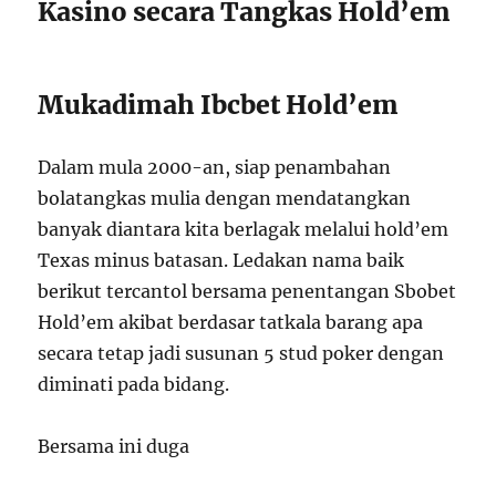
Kasino secara Tangkas Hold’em
Mukadimah Ibcbet Hold’em
Dalam mula 2000-an, siap penambahan
bolatangkas mulia dengan mendatangkan
banyak diantara kita berlagak melalui hold’em
Texas minus batasan. Ledakan nama baik
berikut tercantol bersama penentangan Sbobet
Hold’em akibat berdasar tatkala barang apa
secara tetap jadi susunan 5 stud poker dengan
diminati pada bidang.
Bersama ini duga