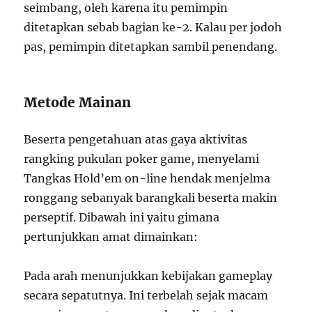
seimbang, oleh karena itu pemimpin
ditetapkan sebab bagian ke-2. Kalau per jodoh
pas, pemimpin ditetapkan sambil penendang.
Metode Mainan
Beserta pengetahuan atas gaya aktivitas
rangking pukulan poker game, menyelami
Tangkas Hold’em on-line hendak menjelma
ronggang sebanyak barangkali beserta makin
perseptif. Dibawah ini yaitu gimana
pertunjukkan amat dimainkan:
Pada arah menunjukkan kebijakan gameplay
secara sepatutnya. Ini terbelah sejak macam