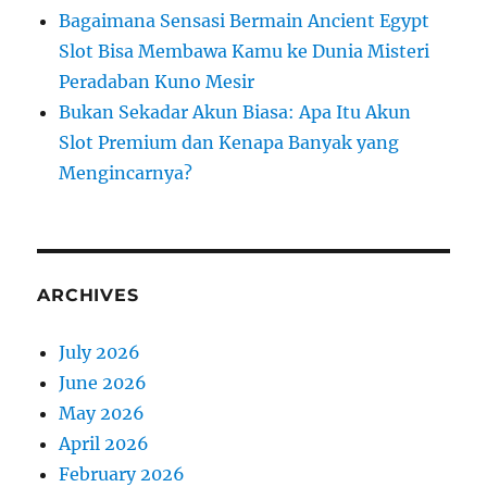
Bagaimana Sensasi Bermain Ancient Egypt
Slot Bisa Membawa Kamu ke Dunia Misteri
Peradaban Kuno Mesir
Bukan Sekadar Akun Biasa: Apa Itu Akun
Slot Premium dan Kenapa Banyak yang
Mengincarnya?
ARCHIVES
July 2026
June 2026
May 2026
April 2026
February 2026