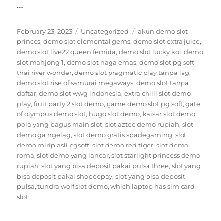
…
Posted
Categories
Tags
February 23, 2023
Uncategorized
akun demo slot
on
princes
,
demo slot elemental gems
,
demo slot extra juice
,
demo slot live22 queen femida
,
demo slot lucky koi
,
demo
slot mahjong 1
,
demo slot naga emas
,
demo slot pg soft
thai river wonder
,
demo slot pragmatic play tanpa lag
,
demo slot rise of samurai megaways
,
demo slot tanpa
daftar
,
demo slot wwg indonesia
,
extra chilli slot demo
play
,
fruit party 2 slot demo
,
game demo slot pg soft
,
gate
of olympus demo slot
,
hugo slot demo
,
kaisar slot demo
,
pola yang bagus main slot
,
slot aztec demo rupiah
,
slot
demo ga ngelag
,
slot demo gratis spadegaming
,
slot
demo mirip asli pgsoft
,
slot demo red tiger
,
slot demo
roma
,
slot demo yang lancar
,
slot starlight princess demo
rupiah
,
slot yang bisa deposit pakai pulsa three
,
slot yang
bisa deposit pakai shopeepay
,
slot yang bisa deposit
pulsa
,
tundra wolf slot demo
,
which laptop has sim card
slot