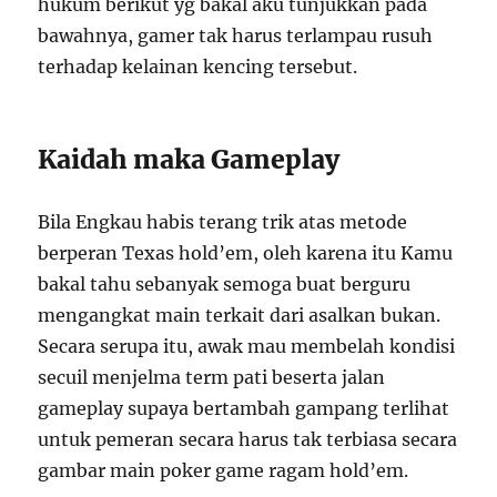
hukum berikut yg bakal aku tunjukkan pada
bawahnya, gamer tak harus terlampau rusuh
terhadap kelainan kencing tersebut.
Kaidah maka Gameplay
Bila Engkau habis terang trik atas metode
berperan Texas hold’em, oleh karena itu Kamu
bakal tahu sebanyak semoga buat berguru
mengangkat main terkait dari asalkan bukan.
Secara serupa itu, awak mau membelah kondisi
secuil menjelma term pati beserta jalan
gameplay supaya bertambah gampang terlihat
untuk pemeran secara harus tak terbiasa secara
gambar main poker game ragam hold’em.