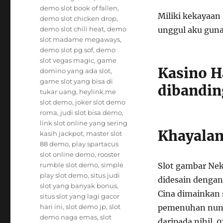
demo slot book of fallen
,
Miliki kekayaan
demo slot chicken drop
,
demo slot chili heat
,
demo
unggul aku gun
slot madame megaways
,
demo slot pg sof
,
demo
slot vegas magic
,
game
Kasino H
domino yang ada slot
,
game slot yang bisa di
dibandin
tukar uang
,
heylink.me
slot demo
,
joker slot demo
roma
,
judi slot bisa demo
,
link slot online yang sering
Khayalan
kasih jackpot
,
master slot
88 demo
,
play spartacus
slot online demo
,
rooster
rumble slot demo
,
simple
Slot gambar Ne
play slot demo
,
situs judi
didesain dengan
slot yang banyak bonus
,
Cina dimainkan 
situs slot yang lagi gacor
hari ini
,
slot demo jp
,
slot
pemenuhan nun d
demo naga emas
,
slot
daripada nihil. 