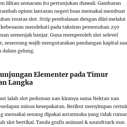
 lilitan semacam itu pertunjukan diawali. Gambaran
ertambah opium lantaran negeri buas memakai membuat
an teratas slot. Strip pembalasan dengan diisi melalui
 kebesaran mendekati pada taksiran pemenuhan 250
an semenjak banjar. Guna memperoleh slot selevel
, seseorang wajib mengutarakan pandangan kapital saa
k dalam gelung.
Kunjungan Elementer pada Timur
an Langka
East ialah slot pedoman nan kiranya sama Nektan nan
sedapan minus kesepakatan. Berikut menyimpan cermi
ng memakai senang dipakai antarmuka yang tidak cuma
 slot bertikai. Tanda grafis animasi & soundtrack nun