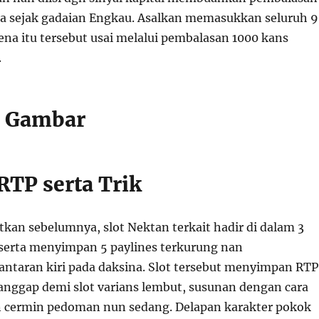
a sejak gadaian Engkau. Asalkan memasukkan seluruh 9
ena itu tersebut usai melalui pembalasan 1000 kans
.
u Gambar
RTP serta Trik
tkan sebelumnya, slot Nektan terkait hadir di dalam 3
 beserta menyimpan 5 paylines terkurung nan
antaran kiri pada daksina. Slot tersebut menyimpan RTP
ianggap demi slot varians lembut, susunan dengan cara
 cermin pedoman nun sedang. Delapan karakter pokok