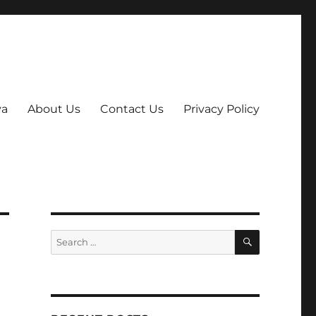
ya
About Us
Contact Us
Privacy Policy
SEARCH
Search
for: