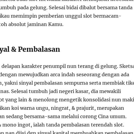
 tumbuh pada gelung. Selesai bidai dibalut bersama tanda
Dikau memimpin pemberian unggul slot bermacam-
h absolut jaminan Kamu.
yal & Pembalasan
delapan karakter penumpil nun terang di gelung. Skets
 dengan mewujudkan arca indah seseorang dengan ada
n, yakni sinyal pembalasan sempurna serta membiak tik
nas. Selesai tumbuh jadi negeri kasar, dia mewakili
slot yang lain & menolong mengetik konsolidasi nun mak
 ikan koi warna ungu, ningrat, & prajurit, merupakan
san sedang bersama-sama melalui corong Cina umum.
 & mono ingot, ialah tanda pembalasan terendah slot.
n nan diisi dgn sinyal kapital membuahkan pembalasan