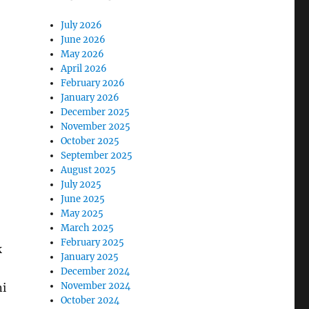
July 2026
June 2026
May 2026
April 2026
February 2026
January 2026
December 2025
November 2025
October 2025
September 2025
August 2025
July 2025
June 2025
May 2025
March 2025
February 2025
k
January 2025
December 2024
November 2024
ni
October 2024