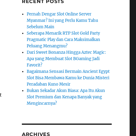
RECENT POSTS
Pernah Dengar Slot Online Server
Myanmar? Ini yang Perlu Kamu Tahu
Sebelum Main
Seberapa Menarik RTP Slot Gold Party
Pragmatic Play dan Cara Maksimalkan
Peluang Menangmu?
Dari Sweet Bonanza Hingga Aztec Magic:
Apa yang Membuat Slot BGaming Jadi
Favorit?
Bagaimana Sensasi Bermain Ancient Egypt
Slot Bisa Membawa Kamu ke Dunia Misteri
Peradaban Kuno Mesir
Bukan Sekadar Akun Biasa: Apa Itu Akun
t
Slot Premium dan Kenapa Banyak yang
Mengincarnya?
ARCHIVES