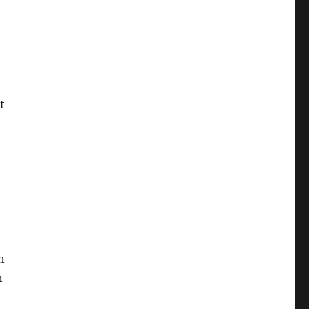
t
n
n