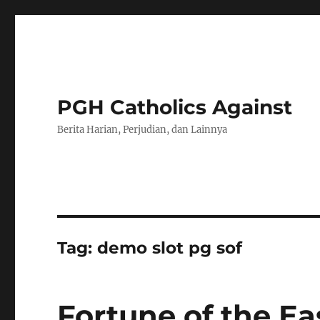
PGH Catholics Against
Berita Harian, Perjudian, dan Lainnya
Tag:
demo slot pg sof
Fortune of the Ea