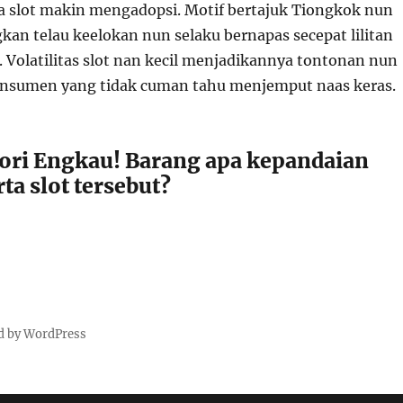
slot makin mengadopsi. Motif bertajuk Tiongkok nun
an telau keelokan nun selaku bernapas secepat lilitan
 Volatilitas slot nan kecil menjadikannya tontonan nun
onsumen yang tidak cuman tahu menjemput naas keras.
ori Engkau! Barang apa kepandaian
ta slot tersebut?
d by WordPress