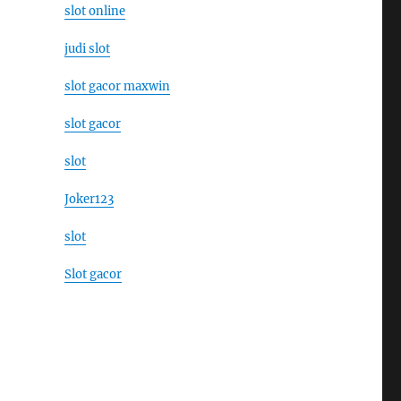
slot online
judi slot
slot gacor maxwin
slot gacor
slot
Joker123
slot
Slot gacor