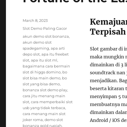
Kemajua
Posted
March 8, 2023
on
Categories
Slot Demo Paling Gacor
Terpisah
Tags
akun demo slot bonanza
,
akun demo slot
spadegaming
,
apa arti
Slot gambar di 
depo slot
,
apa itu freebet
maka mungkin na
slot
,
apa itu slot ml
,
dimainkan di 3 l
bagaimana cara bermain
slot di higgs domino
,
bo
soundtrack nan 
slot bisa main demo
,
bo
menjadikan. Bag
slot yang bisa demo
,
beserta kitaran 
bonanza slot demo play
,
cara jitu menang main
menyimpan 5 tun
slot
,
cara memperbaiki slot
membuatnya mak
usb yang tidak terbaca
,
dimainkan dalam
cara menang main slot
joker roma
,
demo slot
Android / iOS d
bonanza gold rupiah
,