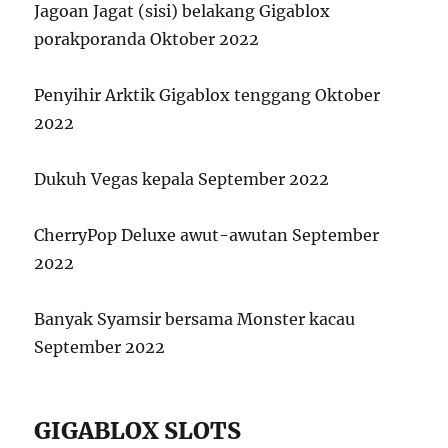
Jagoan Jagat (sisi) belakang Gigablox
porakporanda Oktober 2022
Penyihir Arktik Gigablox tenggang Oktober
2022
Dukuh Vegas kepala September 2022
CherryPop Deluxe awut-awutan September
2022
Banyak Syamsir bersama Monster kacau
September 2022
GIGABLOX SLOTS