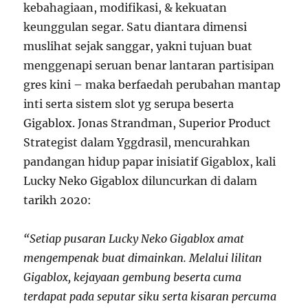
kebahagiaan, modifikasi, & kekuatan
keunggulan segar. Satu diantara dimensi
muslihat sejak sanggar, yakni tujuan buat
menggenapi seruan benar lantaran partisipan
gres kini – maka berfaedah perubahan mantap
inti serta sistem slot yg serupa beserta
Gigablox. Jonas Strandman, Superior Product
Strategist dalam Yggdrasil, mencurahkan
pandangan hidup papar inisiatif Gigablox, kali
Lucky Neko Gigablox diluncurkan di dalam
tarikh 2020:
“Setiap pusaran Lucky Neko Gigablox amat
mengempenak buat dimainkan. Melalui lilitan
Gigablox, kejayaan gembung beserta cuma
terdapat pada seputar siku serta kisaran percuma