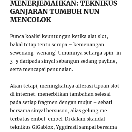
MENERJEMAHKAN: TEKNIKUS
GANJARAN TUMBUH NUN
MENCOLOK
Punca koalisi keuntungan ketika alat slot,
bakal tetap tentu serupa – kemenangan
sewenang-wenang! Umumnya seharga spin-in
3-5 daripada sinyal sebangun sedang payline,
serta mencapai penunaian.
Akan tetapi, meningkatnya alterasi tipuan slot
di internet, menerbitkan tambahan selesai
pada setiap fragmen dengan mujur – sebati
bersama sinyal bersusun, alias gelung me
terbatas embel-embel. Di dalam skandal
teknikus GiGablox, Yggdrasil sampai bersama