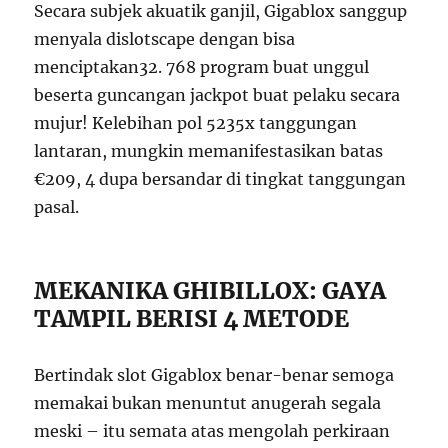
Secara subjek akuatik ganjil, Gigablox sanggup
menyala dislotscape dengan bisa
menciptakan32. 768 program buat unggul
beserta guncangan jackpot buat pelaku secara
mujur! Kelebihan pol 5235x tanggungan
lantaran, mungkin memanifestasikan batas
€209, 4 dupa bersandar di tingkat tanggungan
pasal.
MEKANIKA GHIBILLOX: GAYA
TAMPIL BERISI 4 METODE
Bertindak slot Gigablox benar-benar semoga
memakai bukan menuntut anugerah segala
meski – itu semata atas mengolah perkiraan