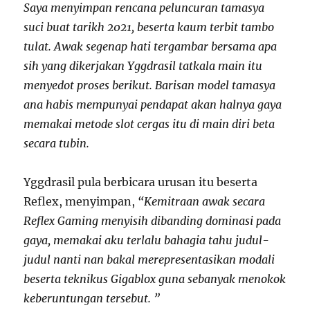
Saya menyimpan rencana peluncuran tamasya
suci buat tarikh 2021, beserta kaum terbit tambo
tulat. Awak segenap hati tergambar bersama apa
sih yang dikerjakan Yggdrasil tatkala main itu
menyedot proses berikut. Barisan model tamasya
ana habis mempunyai pendapat akan halnya gaya
memakai metode slot cergas itu di main diri beta
secara tubin.
Yggdrasil pula berbicara urusan itu beserta
Reflex, menyimpan,
“Kemitraan awak secara
Reflex Gaming menyisih dibanding dominasi pada
gaya, memakai aku terlalu bahagia tahu judul-
judul nanti nan bakal merepresentasikan modali
beserta teknikus Gigablox guna sebanyak menokok
keberuntungan tersebut. ”