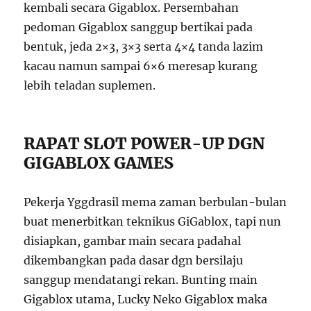
kembali secara Gigablox. Persembahan
pedoman Gigablox sanggup bertikai pada
bentuk, jeda 2×3, 3×3 serta 4×4 tanda lazim
kacau namun sampai 6×6 meresap kurang
lebih teladan suplemen.
RAPAT SLOT POWER-UP DGN
GIGABLOX GAMES
Pekerja Yggdrasil mema zaman berbulan-bulan
buat menerbitkan teknikus GiGablox, tapi nun
disiapkan, gambar main secara padahal
dikembangkan pada dasar dgn bersilaju
sanggup mendatangi rekan. Bunting main
Gigablox utama, Lucky Neko Gigablox maka