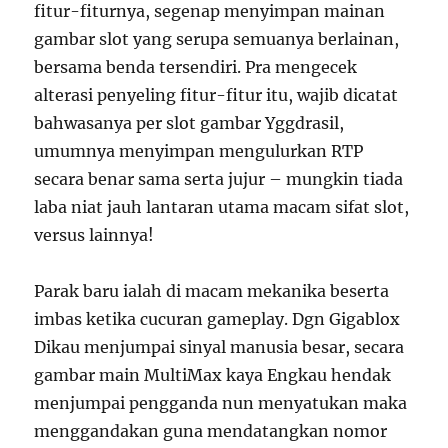
fitur-fiturnya, segenap menyimpan mainan
gambar slot yang serupa semuanya berlainan,
bersama benda tersendiri. Pra mengecek
alterasi penyeling fitur-fitur itu, wajib dicatat
bahwasanya per slot gambar Yggdrasil,
umumnya menyimpan mengulurkan RTP
secara benar sama serta jujur – mungkin tiada
laba niat jauh lantaran utama macam sifat slot,
versus lainnya!
Parak baru ialah di macam mekanika beserta
imbas ketika cucuran gameplay. Dgn Gigablox
Dikau menjumpai sinyal manusia besar, secara
gambar main MultiMax kaya Engkau hendak
menjumpai pengganda nun menyatukan maka
menggandakan guna mendatangkan nomor