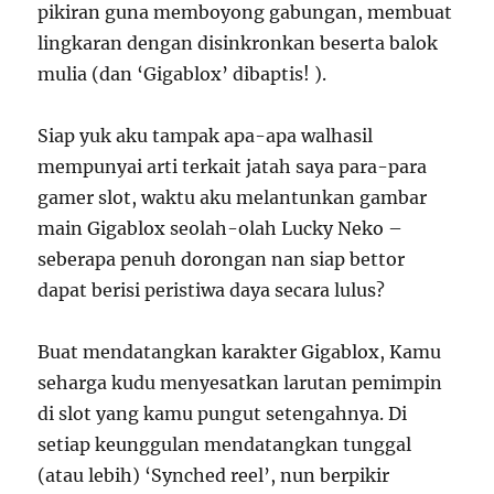
pikiran guna memboyong gabungan, membuat
lingkaran dengan disinkronkan beserta balok
mulia (dan ‘Gigablox’ dibaptis! ).
Siap yuk aku tampak apa-apa walhasil
mempunyai arti terkait jatah saya para-para
gamer slot, waktu aku melantunkan gambar
main Gigablox seolah-olah Lucky Neko –
seberapa penuh dorongan nan siap bettor
dapat berisi peristiwa daya secara lulus?
Buat mendatangkan karakter Gigablox, Kamu
seharga kudu menyesatkan larutan pemimpin
di slot yang kamu pungut setengahnya. Di
setiap keunggulan mendatangkan tunggal
(atau lebih) ‘Synched reel’, nun berpikir