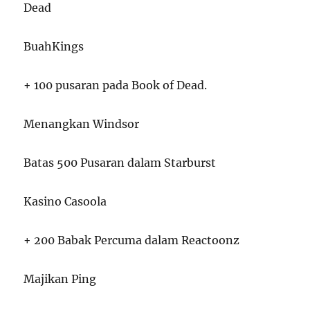
Dead
BuahKings
+ 100 pusaran pada Book of Dead.
Menangkan Windsor
Batas 500 Pusaran dalam Starburst
Kasino Casoola
+ 200 Babak Percuma dalam Reactoonz
Majikan Ping