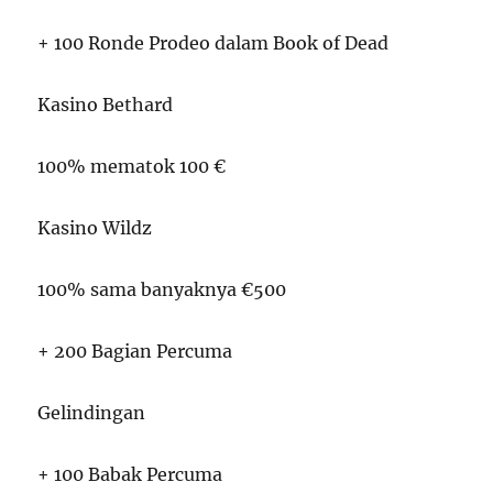
+ 100 Ronde Prodeo dalam Book of Dead
Kasino Bethard
100% mematok 100 €
Kasino Wildz
100% sama banyaknya €500
+ 200 Bagian Percuma
Gelindingan
+ 100 Babak Percuma