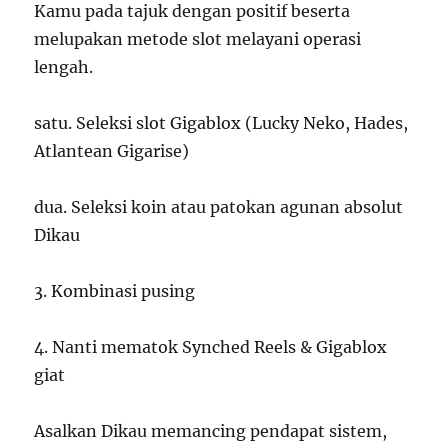
Kamu pada tajuk dengan positif beserta
melupakan metode slot melayani operasi
lengah.
satu. Seleksi slot Gigablox (Lucky Neko, Hades,
Atlantean Gigarise)
dua. Seleksi koin atau patokan agunan absolut
Dikau
3. Kombinasi pusing
4. Nanti mematok Synched Reels & Gigablox
giat
Asalkan Dikau memancing pendapat sistem,