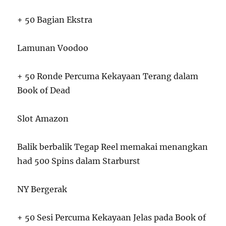
+ 50 Bagian Ekstra
Lamunan Voodoo
+ 50 Ronde Percuma Kekayaan Terang dalam
Book of Dead
Slot Amazon
Balik berbalik Tegap Reel memakai menangkan
had 500 Spins dalam Starburst
NY Bergerak
+ 50 Sesi Percuma Kekayaan Jelas pada Book of