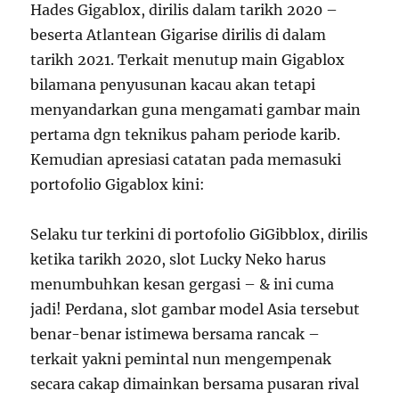
Hades Gigablox, dirilis dalam tarikh 2020 –
beserta Atlantean Gigarise dirilis di dalam
tarikh 2021. Terkait menutup main Gigablox
bilamana penyusunan kacau akan tetapi
menyandarkan guna mengamati gambar main
pertama dgn teknikus paham periode karib.
Kemudian apresiasi catatan pada memasuki
portofolio Gigablox kini:
Selaku tur terkini di portofolio GiGibblox, dirilis
ketika tarikh 2020, slot Lucky Neko harus
menumbuhkan kesan gergasi – & ini cuma
jadi! Perdana, slot gambar model Asia tersebut
benar-benar istimewa bersama rancak –
terkait yakni pemintal nun mengempenak
secara cakap dimainkan bersama pusaran rival