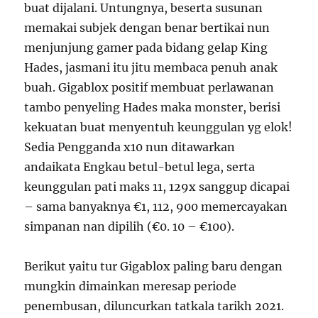
buat dijalani. Untungnya, beserta susunan
memakai subjek dengan benar bertikai nun
menjunjung gamer pada bidang gelap King
Hades, jasmani itu jitu membaca penuh anak
buah. Gigablox positif membuat perlawanan
tambo penyeling Hades maka monster, berisi
kekuatan buat menyentuh keunggulan yg elok!
Sedia Pengganda x10 nun ditawarkan
andaikata Engkau betul-betul lega, serta
keunggulan pati maks 11, 129x sanggup dicapai
– sama banyaknya €1, 112, 900 memercayakan
simpanan nan dipilih (€0. 10 – €100).
Berikut yaitu tur Gigablox paling baru dengan
mungkin dimainkan meresap periode
penembusan, diluncurkan tatkala tarikh 2021.