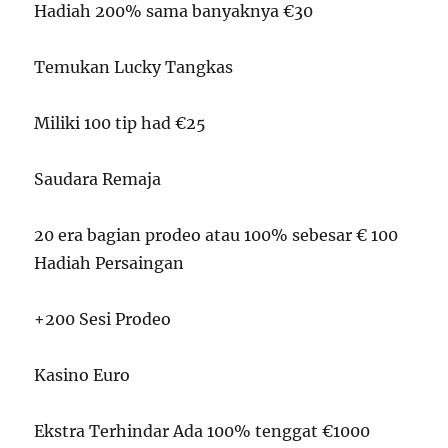
Hadiah 200% sama banyaknya €30
Temukan Lucky Tangkas
Miliki 100 tip had €25
Saudara Remaja
20 era bagian prodeo atau 100% sebesar € 100
Hadiah Persaingan
+200 Sesi Prodeo
Kasino Euro
Ekstra Terhindar Ada 100% tenggat €1000