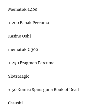
Mematok €400
+ 200 Babak Percuma
Kasino Oshi
mematok € 300
+ 250 Fragmen Percuma
SlotsMagic
+ 50 Komisi Spins guna Book of Dead
Casushi