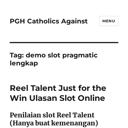
PGH Catholics Against
MENU
Tag:
demo slot pragmatic
lengkap
Reel Talent Just for the
Win Ulasan Slot Online
Penilaian slot Reel Talent
(Hanya buat kemenangan)