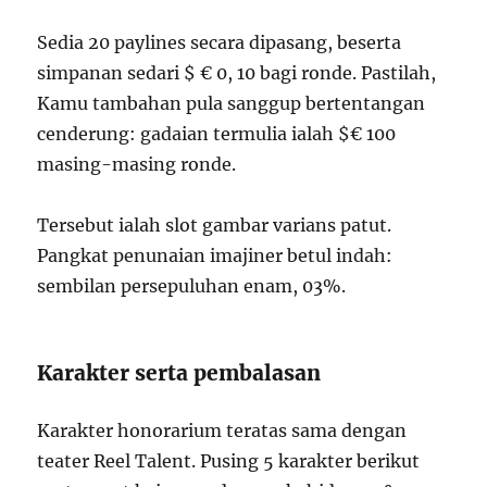
Sedia 20 paylines secara dipasang, beserta
simpanan sedari $ € 0, 10 bagi ronde. Pastilah,
Kamu tambahan pula sanggup bertentangan
cenderung: gadaian termulia ialah $€ 100
masing-masing ronde.
Tersebut ialah slot gambar varians patut.
Pangkat penunaian imajiner betul indah:
sembilan persepuluhan enam, 03%.
Karakter serta pembalasan
Karakter honorarium teratas sama dengan
teater Reel Talent. Pusing 5 karakter berikut