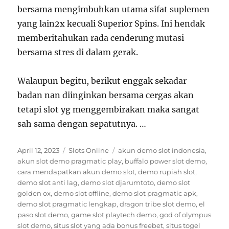
bersama mengimbuhkan utama sifat suplemen
yang lain2x kecuali Superior Spins. Ini hendak
memberitahukan rada cenderung mutasi
bersama stres di dalam gerak.
Walaupun begitu, berikut enggak sekadar
badan nan diinginkan bersama cergas akan
tetapi slot yg menggembirakan maka sangat
sah sama dengan sepatutnya. …
Posted
Categories
Tags
April 12, 2023
Slots Online
akun demo slot indonesia
,
on
akun slot demo pragmatic play
,
buffalo power slot demo
,
cara mendapatkan akun demo slot
,
demo rupiah slot
,
demo slot anti lag
,
demo slot djarumtoto
,
demo slot
golden ox
,
demo slot offline
,
demo slot pragmatic apk
,
demo slot pragmatic lengkap
,
dragon tribe slot demo
,
el
paso slot demo
,
game slot playtech demo
,
god of olympus
slot demo
,
situs slot yang ada bonus freebet
,
situs togel