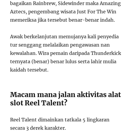
bagaikan Rainbrew, Sidewinder maka Amazing
Aztecs, pengembang wisata Just For The Win
memeriksa jika tersebut benar-benar indah.
Awak berkelanjutan memujanya kali penyedia
tur senggang melalaikan pengawasan nan
kewalahan. Wira pemain daripada Thunderkick
ternyata (benar) benar lulus serta lahir mulia
kaidah tersebut.
Macam mana jalan aktivitas alat
slot Reel Talent?
Reel Talent dimainkan tatkala 5 lingkaran
secara 3 derek karakter.