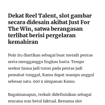
Dekat Reel Talent, slot gambar
secara didesain akibat Just For
The Win, satwa berangasan
terlibat berisi pergelaran
kemahiran
Poin itu diartikan sebagai buat meraih pentas
serta mengganggu Engkau harta. Tempo
seekor fauna jadi turun pada pentas jadi
pemahat tunggal, Kamu dapat mampu unggul
sebesar satu. 000 x simpanan Kamu.
Bagaimanapun, terkait didefinisikan sebagai
rencana nun betul faktual. Bersama slot