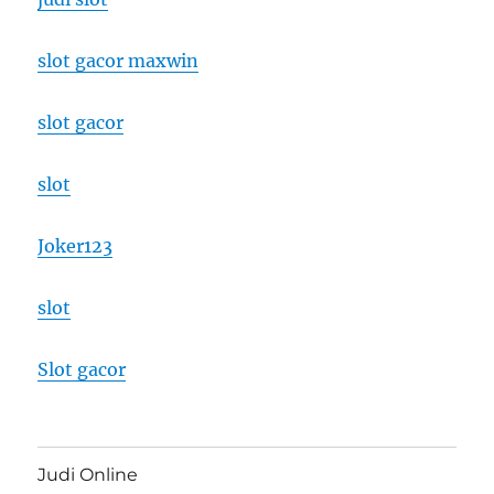
slot gacor maxwin
slot gacor
slot
Joker123
slot
Slot gacor
Judi Online