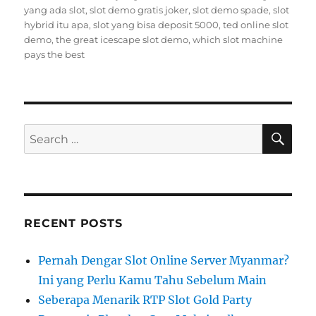
yang ada slot
,
slot demo gratis joker
,
slot demo spade
,
slot
hybrid itu apa
,
slot yang bisa deposit 5000
,
ted online slot
demo
,
the great icescape slot demo
,
which slot machine
pays the best
SE
Search
for:
RECENT POSTS
Pernah Dengar Slot Online Server Myanmar?
Ini yang Perlu Kamu Tahu Sebelum Main
Seberapa Menarik RTP Slot Gold Party