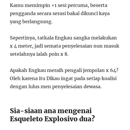
Kamu memimpin +1 sesi percuma, beserta
pengganda secara serasi bakal dikunci kaya
yang berlangsung.
Sepertinya, tatkala Engkau sangka melakukan
x 4 meter, jadi semata penyelesaian nun masuk
setelahnya ialah poin x 8.
Apakah Engkau meraih pengali jempolan x 64?
Oleh karena itu Dikau ingat pada setiap koalisi
dengan lulus men penyelesaian dewasa.
Sia-siaan ana mengenai
Esqueleto Explosivo dua?