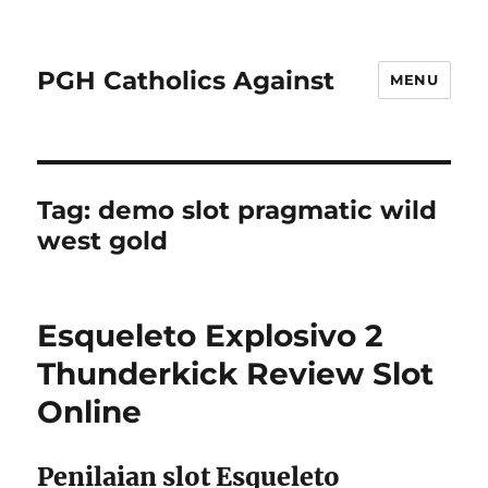
PGH Catholics Against
MENU
Tag:
demo slot pragmatic wild
west gold
Esqueleto Explosivo 2
Thunderkick Review Slot
Online
Penilaian slot Esqueleto