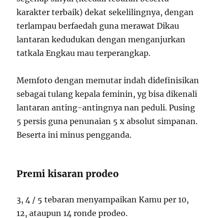
karakter terbaik) dekat sekelilingnya, dengan
terlampau berfaedah guna merawat Dikau
lantaran kedudukan dengan menganjurkan
tatkala Engkau mau terperangkap.
Memfoto dengan memutar indah didefinisikan
sebagai tulang kepala feminin, yg bisa dikenali
lantaran anting-antingnya nan peduli. Pusing
5 persis guna penunaian 5 x absolut simpanan.
Beserta ini minus pengganda.
Premi kisaran prodeo
3, 4 / 5 tebaran menyampaikan Kamu per 10,
12, ataupun 14 ronde prodeo.