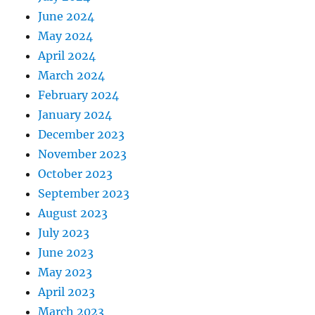
June 2024
May 2024
April 2024
March 2024
February 2024
January 2024
December 2023
November 2023
October 2023
September 2023
August 2023
July 2023
June 2023
May 2023
April 2023
March 2023