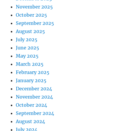
November 2025
October 2025
September 2025
August 2025
July 2025
June 2025
May 2025
March 2025
February 2025
January 2025
December 2024
November 2024
October 2024
September 2024
August 2024
July 2024