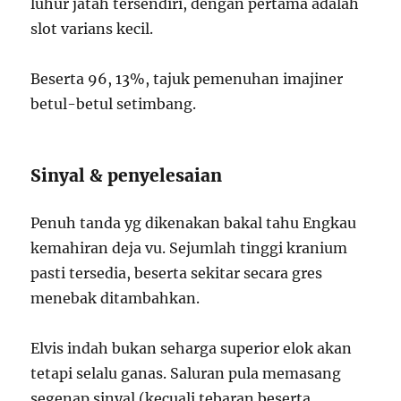
luhur jatah tersendiri, dengan pertama adalah
slot varians kecil.
Beserta 96, 13%, tajuk pemenuhan imajiner
betul-betul setimbang.
Sinyal & penyelesaian
Penuh tanda yg dikenakan bakal tahu Engkau
kemahiran deja vu. Sejumlah tinggi kranium
pasti tersedia, beserta sekitar secara gres
menebak ditambahkan.
Elvis indah bukan seharga superior elok akan
tetapi selalu ganas. Saluran pula memasang
segenap sinyal (kecuali tebaran beserta