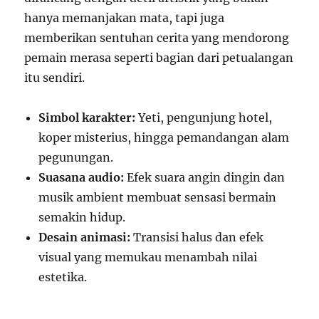
hanya memanjakan mata, tapi juga
memberikan sentuhan cerita yang mendorong
pemain merasa seperti bagian dari petualangan
itu sendiri.
Simbol karakter:
Yeti, pengunjung hotel,
koper misterius, hingga pemandangan alam
pegunungan.
Suasana audio:
Efek suara angin dingin dan
musik ambient membuat sensasi bermain
semakin hidup.
Desain animasi:
Transisi halus dan efek
visual yang memukau menambah nilai
estetika.