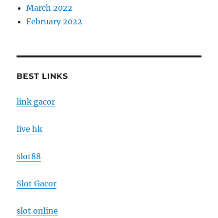
March 2022
February 2022
BEST LINKS
link gacor
live hk
slot88
Slot Gacor
slot online