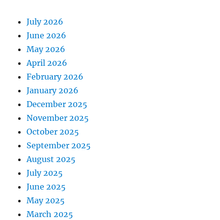
July 2026
June 2026
May 2026
April 2026
February 2026
January 2026
December 2025
November 2025
October 2025
September 2025
August 2025
July 2025
June 2025
May 2025
March 2025