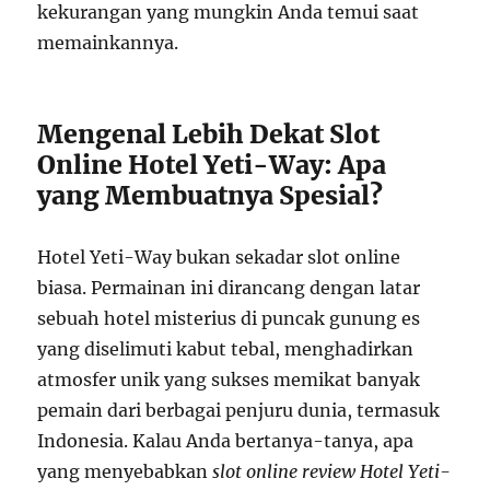
kekurangan yang mungkin Anda temui saat
memainkannya.
Mengenal Lebih Dekat Slot
Online Hotel Yeti-Way: Apa
yang Membuatnya Spesial?
Hotel Yeti-Way bukan sekadar slot online
biasa. Permainan ini dirancang dengan latar
sebuah hotel misterius di puncak gunung es
yang diselimuti kabut tebal, menghadirkan
atmosfer unik yang sukses memikat banyak
pemain dari berbagai penjuru dunia, termasuk
Indonesia. Kalau Anda bertanya-tanya, apa
yang menyebabkan
slot online review Hotel Yeti-