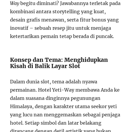
Way
begitu diminati? Jawabannya terletak pada
kombinasi antara storytelling yang kuat,
desain grafis menawan, serta fitur bonus yang
inovatif – sebuah resep jitu untuk menjaga
ketertarikan pemain tetap berada di puncak.
Konsep dan Tema: Menghidupkan
Kisah di Balik Layar Slot
Dalam dunia slot, tema adalah nyawa
permainan. Hotel Yeti-Way membawa Anda ke
dalam suasana dinginnya pegunungan
Himalaya, dengan karakter utama seekor yeti
yang lucu nan menggemaskan sebagai penjaga
hotel. Setiap simbol dan latar belakang
dirancang dengan detil artistik yang bukan