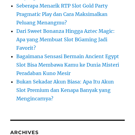
Seberapa Menarik RTP Slot Gold Party
Pragmatic Play dan Cara Maksimalkan
Peluang Menangmu?
Dari Sweet Bonanza Hingga Aztec Magic:
Apa yang Membuat Slot BGaming Jadi
Favorit?
Bagaimana Sensasi Bermain Ancient Egypt
Slot Bisa Membawa Kamu ke Dunia Misteri
Peradaban Kuno Mesir
Bukan Sekadar Akun Biasa: Apa Itu Akun
Slot Premium dan Kenapa Banyak yang
Mengincarnya?
ARCHIVES