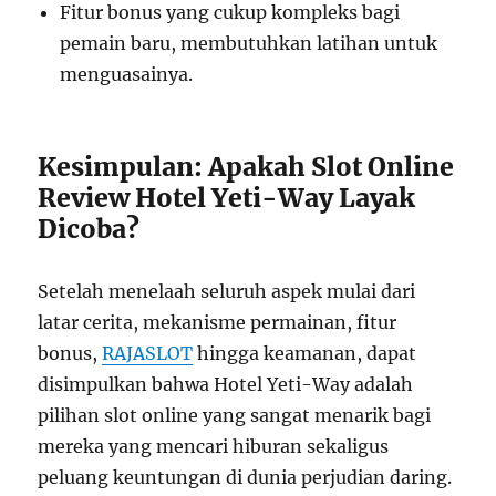
Fitur bonus yang cukup kompleks bagi
pemain baru, membutuhkan latihan untuk
menguasainya.
Kesimpulan: Apakah Slot Online
Review Hotel Yeti-Way Layak
Dicoba?
Setelah menelaah seluruh aspek mulai dari
latar cerita, mekanisme permainan, fitur
bonus,
RAJASLOT
hingga keamanan, dapat
disimpulkan bahwa Hotel Yeti-Way adalah
pilihan slot online yang sangat menarik bagi
mereka yang mencari hiburan sekaligus
peluang keuntungan di dunia perjudian daring.