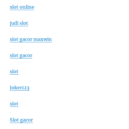
slot online
judi slot
slot gacor maxwin
slot gacor
slot
Joker123
slot
Slot gacor