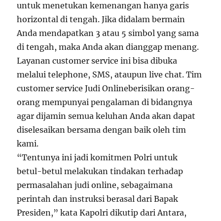
untuk menetukan kemenangan hanya garis
horizontal di tengah. Jika didalam bermain
Anda mendapatkan 3 atau 5 simbol yang sama
di tengah, maka Anda akan dianggap menang.
Layanan customer service ini bisa dibuka
melalui telephone, SMS, ataupun live chat. Tim
customer service Judi Onlineberisikan orang-
orang mempunyai pengalaman di bidangnya
agar dijamin semua keluhan Anda akan dapat
diselesaikan bersama dengan baik oleh tim
kami.
“Tentunya ini jadi komitmen Polri untuk
betul-betul melakukan tindakan terhadap
permasalahan judi online, sebagaimana
perintah dan instruksi berasal dari Bapak
Presiden,” kata Kapolri dikutip dari Antara,