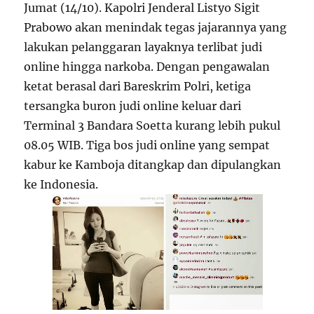
Jumat (14/10). Kapolri Jenderal Listyo Sigit
Prabowo akan menindak tegas jajarannya yang
lakukan pelanggaran layaknya terlibat judi
online hingga narkoba. Dengan pengawalan
ketat berasal dari Bareskrim Polri, ketiga
tersangka buron judi online keluar dari
Terminal 3 Bandara Soetta kurang lebih pukul
08.05 WIB. Tiga bos judi online yang sempat
kabur ke Kamboja ditangkap dan dipulangkan
ke Indonesia.