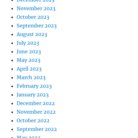
November 2023
October 2023
September 2023
August 2023
July 2023
June 2023
May 2023
April 2023
March 2023
February 2023
January 2023
December 2022
November 2022
October 2022
September 2022
May 2022