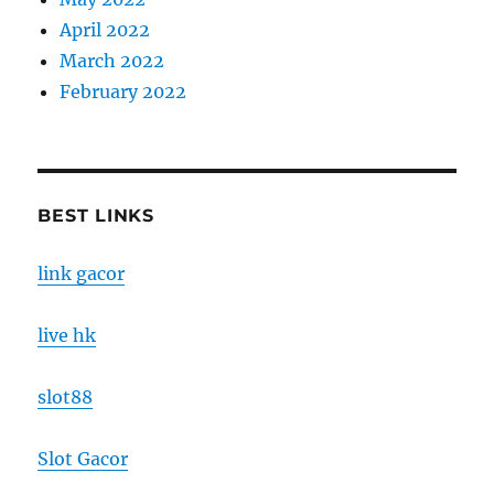
April 2022
March 2022
February 2022
BEST LINKS
link gacor
live hk
slot88
Slot Gacor