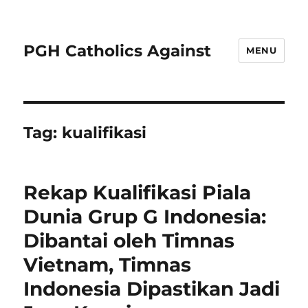
PGH Catholics Against
MENU
Tag:
kualifikasi
Rekap Kualifikasi Piala
Dunia Grup G Indonesia:
Dibantai oleh Timnas
Vietnam, Timnas
Indonesia Dipastikan Jadi