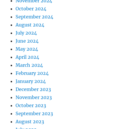
November 2024
October 2024
September 2024
August 2024
July 2024
June 2024
May 2024
April 2024
March 2024
February 2024
January 2024
December 2023
November 2023
October 2023
September 2023
August 2023