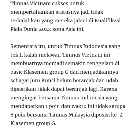
Timnas Vietnam sukses untuk
mempertahankan statusnya jadi tidak
terkalahkan yang mereka jalani di Kualifikasi
Piala Dunia 2022 zona Asia ini.
Sementara itu, untuk Timnas Indonesia yang
telah kalah melawan Timnas Vietnam ini
membuatnya menjadi semakin tenggelam di
basic Klasemen group G dan menjadikannya
sebagai Juru Kunci belum beranjak dan udah
dipastikan tidak dapat beranjak lagi. Karena
mengingat bersama Timnas Indonesia yang
mendapatkan 1 poin dan waktu ini tidak serupa
8 poin bersama Timnas Malaysia diposisi ke-4
Klasemen group G.