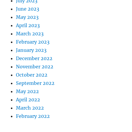
July 2023
June 2023
May 2023
April 2023
March 2023
February 2023
January 2023
December 2022
November 2022
October 2022
September 2022
May 2022
April 2022
March 2022
February 2022