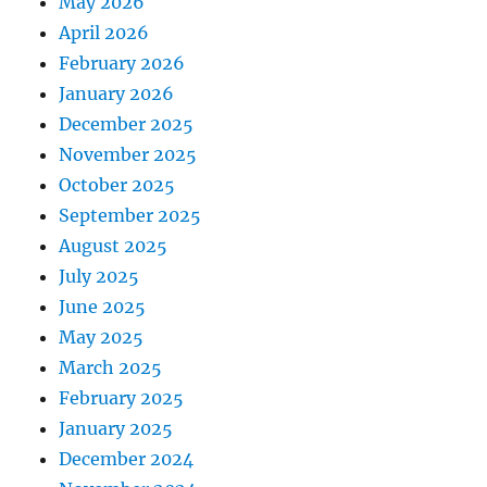
May 2026
April 2026
February 2026
January 2026
December 2025
November 2025
October 2025
September 2025
August 2025
July 2025
June 2025
May 2025
March 2025
February 2025
January 2025
December 2024