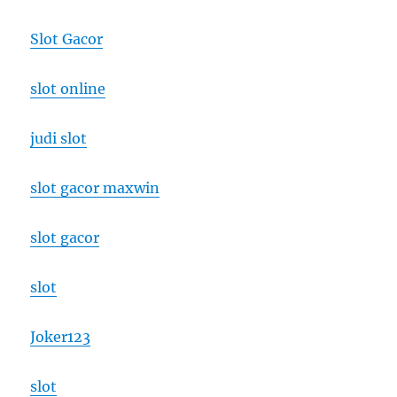
Slot Gacor
slot online
judi slot
slot gacor maxwin
slot gacor
slot
Joker123
slot