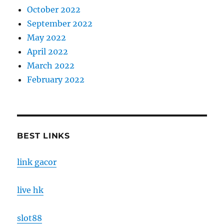
October 2022
September 2022
May 2022
April 2022
March 2022
February 2022
BEST LINKS
link gacor
live hk
slot88