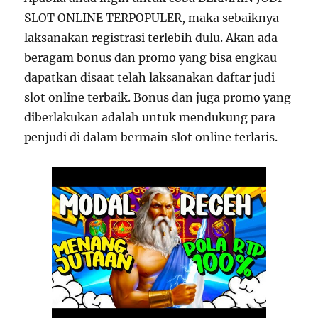
SLOT ONLINE TERPOPULER, maka sebaiknya
laksanakan registrasi terlebih dulu. Akan ada
beragam bonus dan promo yang bisa engkau
dapatkan disaat telah laksanakan daftar judi
slot online terbaik. Bonus dan juga promo yang
diberlakukan adalah untuk mendukung para
penjudi di dalam bermain slot online terlaris.