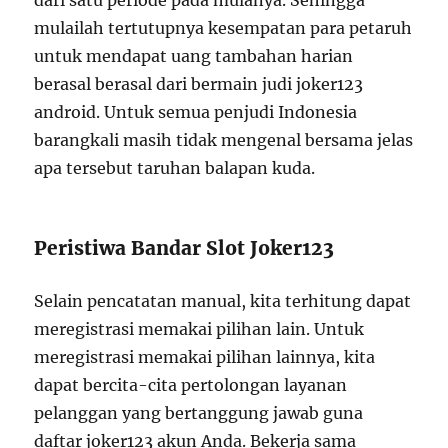
mulailah tertutupnya kesempatan para petaruh
untuk mendapat uang tambahan harian
berasal berasal dari bermain judi joker123
android. Untuk semua penjudi Indonesia
barangkali masih tidak mengenal bersama jelas
apa tersebut taruhan balapan kuda.
Peristiwa Bandar Slot Joker123
Selain pencatatan manual, kita terhitung dapat
meregistrasi memakai pilihan lain. Untuk
meregistrasi memakai pilihan lainnya, kita
dapat bercita-cita pertolongan layanan
pelanggan yang bertanggung jawab guna
daftar joker123 akun Anda. Bekerja sama