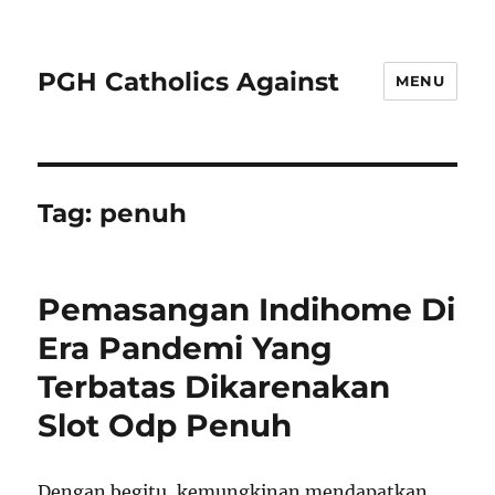
PGH Catholics Against
MENU
Tag:
penuh
Pemasangan Indihome Di
Era Pandemi Yang
Terbatas Dikarenakan
Slot Odp Penuh
Dengan begitu, kemungkinan mendapatkan