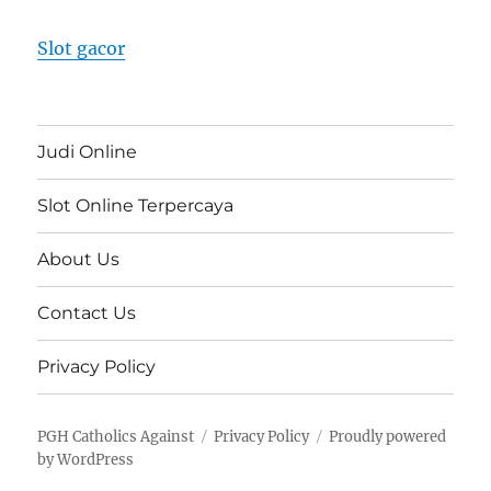
Slot gacor
Judi Online
Slot Online Terpercaya
About Us
Contact Us
Privacy Policy
PGH Catholics Against
Privacy Policy
Proudly powered
by WordPress