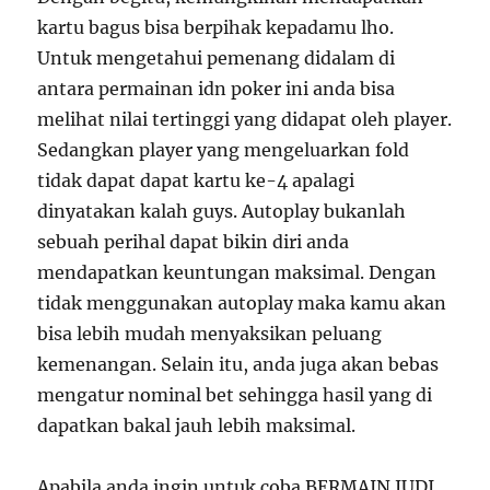
kartu bagus bisa berpihak kepadamu lho.
Untuk mengetahui pemenang didalam di
antara permainan idn poker ini anda bisa
melihat nilai tertinggi yang didapat oleh player.
Sedangkan player yang mengeluarkan fold
tidak dapat dapat kartu ke-4 apalagi
dinyatakan kalah guys. Autoplay bukanlah
sebuah perihal dapat bikin diri anda
mendapatkan keuntungan maksimal. Dengan
tidak menggunakan autoplay maka kamu akan
bisa lebih mudah menyaksikan peluang
kemenangan. Selain itu, anda juga akan bebas
mengatur nominal bet sehingga hasil yang di
dapatkan bakal jauh lebih maksimal.
Apabila anda ingin untuk coba BERMAIN JUDI