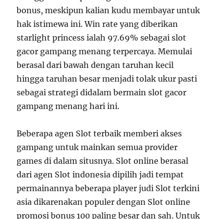
bonus, meskipun kalian kudu membayar untuk
hak istimewa ini. Win rate yang diberikan
starlight princess ialah 97.69% sebagai slot
gacor gampang menang terpercaya. Memulai
berasal dari bawah dengan taruhan kecil
hingga taruhan besar menjadi tolak ukur pasti
sebagai strategi didalam bermain slot gacor
gampang menang hari ini.
Beberapa agen Slot terbaik memberi akses
gampang untuk mainkan semua provider
games di dalam situsnya. Slot online berasal
dari agen Slot indonesia dipilih jadi tempat
permainannya beberapa player judi Slot terkini
asia dikarenakan populer dengan Slot online
promosi bonus 100 paling besar dan sah. Untuk