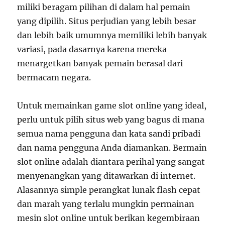
miliki beragam pilihan di dalam hal pemain
yang dipilih. Situs perjudian yang lebih besar
dan lebih baik umumnya memiliki lebih banyak
variasi, pada dasarnya karena mereka
menargetkan banyak pemain berasal dari
bermacam negara.
Untuk memainkan game slot online yang ideal,
perlu untuk pilih situs web yang bagus di mana
semua nama pengguna dan kata sandi pribadi
dan nama pengguna Anda diamankan. Bermain
slot online adalah diantara perihal yang sangat
menyenangkan yang ditawarkan di internet.
Alasannya simple perangkat lunak flash cepat
dan marah yang terlalu mungkin permainan
mesin slot online untuk berikan kegembiraan