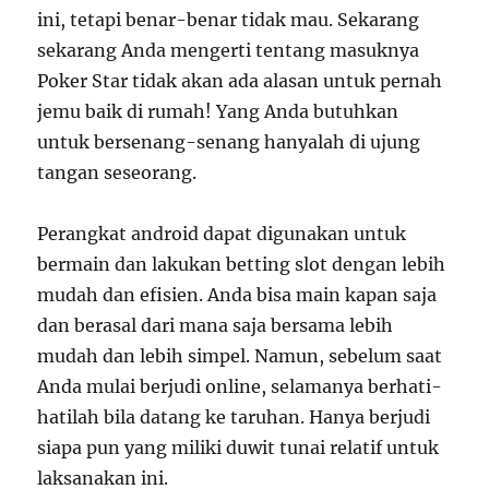
ini, tetapi benar-benar tidak mau. Sekarang
sekarang Anda mengerti tentang masuknya
Poker Star tidak akan ada alasan untuk pernah
jemu baik di rumah! Yang Anda butuhkan
untuk bersenang-senang hanyalah di ujung
tangan seseorang.
Perangkat android dapat digunakan untuk
bermain dan lakukan betting slot dengan lebih
mudah dan efisien. Anda bisa main kapan saja
dan berasal dari mana saja bersama lebih
mudah dan lebih simpel. Namun, sebelum saat
Anda mulai berjudi online, selamanya berhati-
hatilah bila datang ke taruhan. Hanya berjudi
siapa pun yang miliki duwit tunai relatif untuk
laksanakan ini.