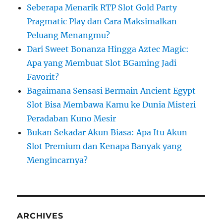
Seberapa Menarik RTP Slot Gold Party
Pragmatic Play dan Cara Maksimalkan
Peluang Menangmu?
Dari Sweet Bonanza Hingga Aztec Magic:
Apa yang Membuat Slot BGaming Jadi
Favorit?
Bagaimana Sensasi Bermain Ancient Egypt
Slot Bisa Membawa Kamu ke Dunia Misteri
Peradaban Kuno Mesir
Bukan Sekadar Akun Biasa: Apa Itu Akun
Slot Premium dan Kenapa Banyak yang
Mengincarnya?
ARCHIVES