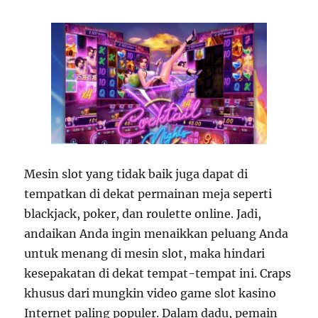
Mesin slot yang tidak baik juga dapat di
tempatkan di dekat permainan meja seperti
blackjack, poker, dan roulette online. Jadi,
andaikan Anda ingin menaikkan peluang Anda
untuk menang di mesin slot, maka hindari
kesepakatan di dekat tempat-tempat ini. Craps
khusus dari mungkin video game slot kasino
Internet paling populer. Dalam dadu, pemain