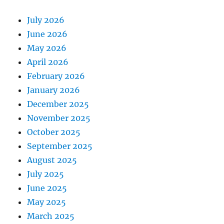
July 2026
June 2026
May 2026
April 2026
February 2026
January 2026
December 2025
November 2025
October 2025
September 2025
August 2025
July 2025
June 2025
May 2025
March 2025