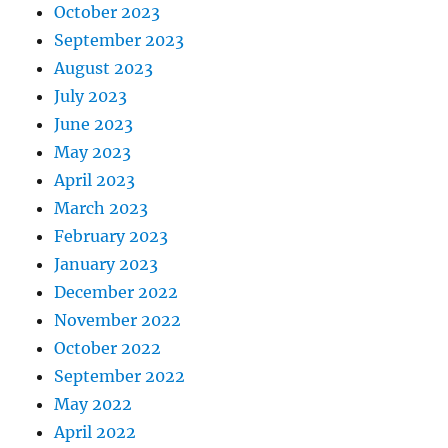
October 2023
September 2023
August 2023
July 2023
June 2023
May 2023
April 2023
March 2023
February 2023
January 2023
December 2022
November 2022
October 2022
September 2022
May 2022
April 2022