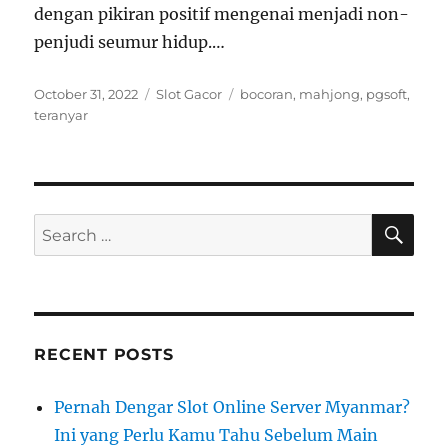
dengan pikiran positif mengenai menjadi non-
penjudi seumur hidup.…
Posted
Categories
Tags
October 31, 2022
Slot Gacor
bocoran
,
mahjong
,
pgsoft
,
on
teranyar
SE
Search
for:
RECENT POSTS
Pernah Dengar Slot Online Server Myanmar?
Ini yang Perlu Kamu Tahu Sebelum Main