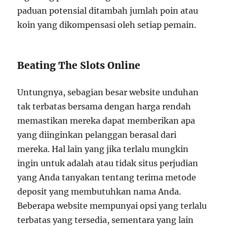
paduan potensial ditambah jumlah poin atau
koin yang dikompensasi oleh setiap pemain.
Beating The Slots Online
Untungnya, sebagian besar website unduhan
tak terbatas bersama dengan harga rendah
memastikan mereka dapat memberikan apa
yang diinginkan pelanggan berasal dari
mereka. Hal lain yang jika terlalu mungkin
ingin untuk adalah atau tidak situs perjudian
yang Anda tanyakan tentang terima metode
deposit yang membutuhkan nama Anda.
Beberapa website mempunyai opsi yang terlalu
terbatas yang tersedia, sementara yang lain