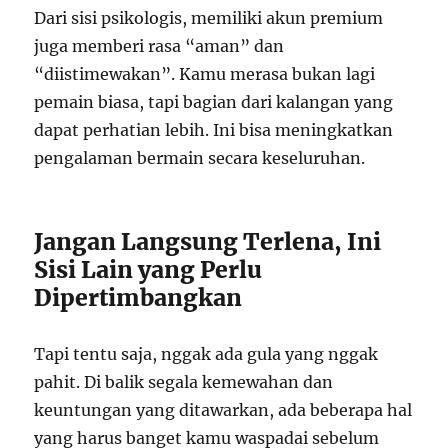
Dari sisi psikologis, memiliki akun premium
juga memberi rasa “aman” dan
“diistimewakan”. Kamu merasa bukan lagi
pemain biasa, tapi bagian dari kalangan yang
dapat perhatian lebih. Ini bisa meningkatkan
pengalaman bermain secara keseluruhan.
Jangan Langsung Terlena, Ini
Sisi Lain yang Perlu
Dipertimbangkan
Tapi tentu saja, nggak ada gula yang nggak
pahit. Di balik segala kemewahan dan
keuntungan yang ditawarkan, ada beberapa hal
yang harus banget kamu waspadai sebelum