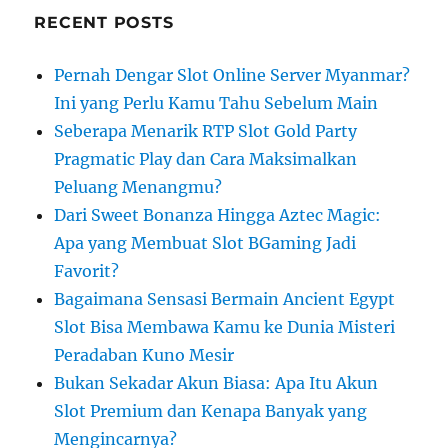
RECENT POSTS
Pernah Dengar Slot Online Server Myanmar?
Ini yang Perlu Kamu Tahu Sebelum Main
Seberapa Menarik RTP Slot Gold Party
Pragmatic Play dan Cara Maksimalkan
Peluang Menangmu?
Dari Sweet Bonanza Hingga Aztec Magic:
Apa yang Membuat Slot BGaming Jadi
Favorit?
Bagaimana Sensasi Bermain Ancient Egypt
Slot Bisa Membawa Kamu ke Dunia Misteri
Peradaban Kuno Mesir
Bukan Sekadar Akun Biasa: Apa Itu Akun
Slot Premium dan Kenapa Banyak yang
Mengincarnya?