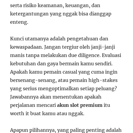
serta risiko keamanan, keuangan, dan
ketergantungan yang nggak bisa dianggap
enteng.
Kunci utamanya adalah pengetahuan dan
kewaspadaan. Jangan tergiur oleh janji-janji
manis tanpa melakukan due diligence. Evaluasi
kebutuhan dan gaya bermain kamu sendiri.
Apakah kamu pemain casual yang cuma ingin
bersenang-senang, atau pemain high-stakes
yang serius mengoptimalkan setiap peluang?
Jawabannya akan menentukan apakah
perjalanan mencari
akun slot premium
itu
worth it buat kamu atau nggak.
Apapun pilihannya, yang paling penting adalah