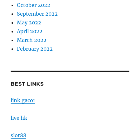
October 2022
September 2022
May 2022
April 2022
March 2022
February 2022
BEST LINKS
link gacor
live hk
slot88