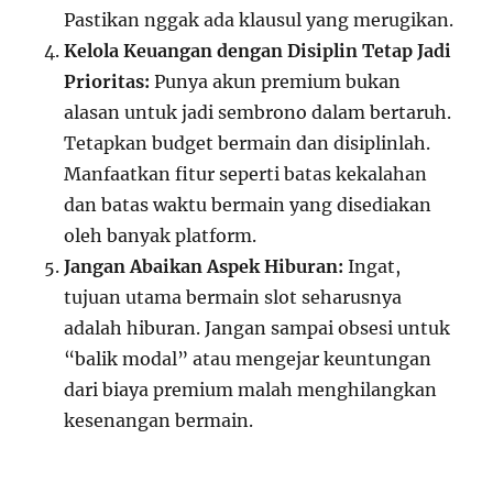
Pastikan nggak ada klausul yang merugikan.
Kelola Keuangan dengan Disiplin Tetap Jadi
Prioritas:
Punya akun premium bukan
alasan untuk jadi sembrono dalam bertaruh.
Tetapkan budget bermain dan disiplinlah.
Manfaatkan fitur seperti batas kekalahan
dan batas waktu bermain yang disediakan
oleh banyak platform.
Jangan Abaikan Aspek Hiburan:
Ingat,
tujuan utama bermain slot seharusnya
adalah hiburan. Jangan sampai obsesi untuk
“balik modal” atau mengejar keuntungan
dari biaya premium malah menghilangkan
kesenangan bermain.