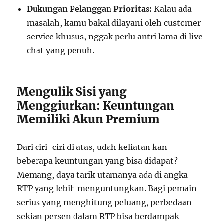
Dukungan Pelanggan Prioritas:
Kalau ada
masalah, kamu bakal dilayani oleh customer
service khusus, nggak perlu antri lama di live
chat yang penuh.
Mengulik Sisi yang
Menggiurkan: Keuntungan
Memiliki Akun Premium
Dari ciri-ciri di atas, udah keliatan kan
beberapa keuntungan yang bisa didapat?
Memang, daya tarik utamanya ada di angka
RTP yang lebih menguntungkan. Bagi pemain
serius yang menghitung peluang, perbedaan
sekian persen dalam RTP bisa berdampak