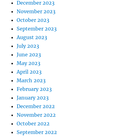
December 2023
November 2023
October 2023
September 2023
August 2023
July 2023
June 2023
May 2023
April 2023
March 2023
February 2023
January 2023
December 2022
November 2022
October 2022
September 2022