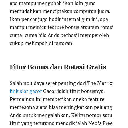
apa mampu mengubah ikon lain guna
memudahkan menciptakan campuran juara.
Ikon pencar juga hadir internal gim ini, apa
mampu memicu feature bonus ataupun rotasi
cuma-cuma bila Anda berhasil memperoleh
cukup melimpah di putaran.
Fitur Bonus dan Rotasi Gratis
Salah no.1 daya seret penting dari The Matrix
link slot gacor
Gacor ialah fitur bonusnya.
Permainan ini memberikan aneka feature
memesona siapa bisa meningkatkan peluang
Anda untuk mengalahkan. Keliru nomor satu
fitur yang terutama menarik ialah Neo’s Free