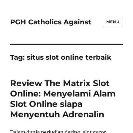
PGH Catholics Against
MENU
Tag:
situs slot online terbaik
Review The Matrix Slot
Online: Menyelami Alam
Slot Online siapa
Menyentuh Adrenalin
Dalam dunia perjudian daring, slot gacor