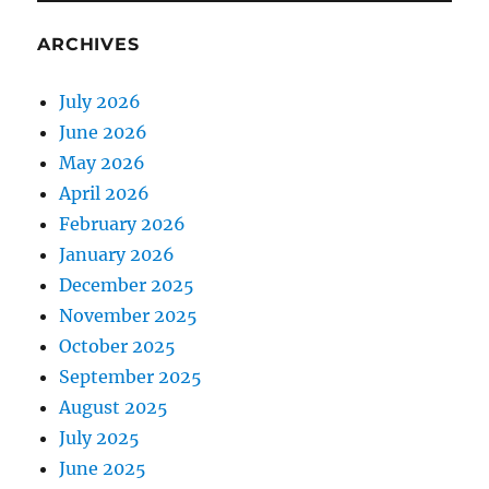
ARCHIVES
July 2026
June 2026
May 2026
April 2026
February 2026
January 2026
December 2025
November 2025
October 2025
September 2025
August 2025
July 2025
June 2025