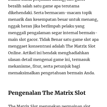
beralih salah satu game apa terutama
dikehendaki. Serta bermacam-macam topik
menarik dan kesempatan besar untuk menang,
nggak heran jika berlimpah pelaku yang
menggali pengalaman segar internal bermain-
main slot gacor. Tidak Benar satu game slot apa
menggaet konsentrasi adalah The Matrix Slot
Online. Artikel ini hendak menghadiahkan
ulasan detail mengenai game ini, termasuk
mekanisme, fitur, serta petunjuk bagi
memaksimalkan pengetahuan bermain Anda.
Pengenalan The Matrix Slot
The Matrix Slot merupakan permainan slot