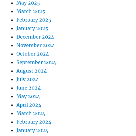
May 2025
March 2025
February 2025
January 2025
December 2024
November 2024
October 2024
September 2024
August 2024
July 2024
June 2024
May 2024
April 2024
March 2024
February 2024
January 2024