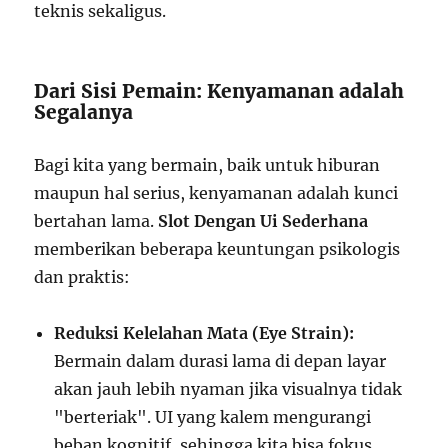
teknis sekaligus.
Dari Sisi Pemain: Kenyamanan adalah
Segalanya
Bagi kita yang bermain, baik untuk hiburan
maupun hal serius, kenyamanan adalah kunci
bertahan lama.
Slot Dengan Ui Sederhana
memberikan beberapa keuntungan psikologis
dan praktis:
Reduksi Kelelahan Mata (Eye Strain):
Bermain dalam durasi lama di depan layar
akan jauh lebih nyaman jika visualnya tidak
"berteriak". UI yang kalem mengurangi
beban kognitif, sehingga kita bisa fokus