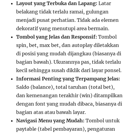
Layout yang Terbuka dan Lapang:
Latar
belakang tidak terlalu ramai, gulungan
menjadi pusat perhatian. Tidak ada elemen
dekoratif yang menutupi area bermain.
Tombol yang Jelas dan Responsif:
Tombol
spin, bet, max bet, dan autoplay diletakkan
di posisi yang mudah dijangkau (biasanya di
bagian bawah). Ukurannya pas, tidak terlalu
kecil sehingga susah diklik dari layar ponsel.
Informasi Penting yang Terpampang Jelas:
Saldo (balance), total taruhan (total bet),
dan kemenangan terakhir (win) ditampilkan
dengan font yang mudah dibaca, biasanya di
bagian atas atau bawah layar.
Navigasi Menu yang Mudah:
Tombol untuk
paytable (tabel pembayaran), pengaturan