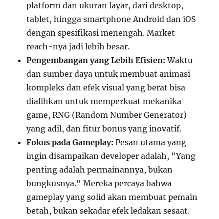
platform dan ukuran layar, dari desktop,
tablet, hingga smartphone Android dan iOS
dengan spesifikasi menengah. Market
reach-nya jadi lebih besar.
Pengembangan yang Lebih Efisien:
Waktu
dan sumber daya untuk membuat animasi
kompleks dan efek visual yang berat bisa
dialihkan untuk memperkuat mekanika
game, RNG (Random Number Generator)
yang adil, dan fitur bonus yang inovatif.
Fokus pada Gameplay:
Pesan utama yang
ingin disampaikan developer adalah, "Yang
penting adalah permainannya, bukan
bungkusnya." Mereka percaya bahwa
gameplay yang solid akan membuat pemain
betah, bukan sekadar efek ledakan sesaat.