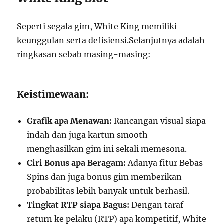
Seperti segala gim, White King memiliki
keunggulan serta defisiensi.Selanjutnya adalah
ringkasan sebab masing-masing:
Keistimewaan:
Grafik apa Menawan:
Rancangan visual siapa
indah dan juga kartun smooth
menghasilkan gim ini sekali memesona.
Ciri Bonus apa Beragam:
Adanya fitur Bebas
Spins dan juga bonus gim memberikan
probabilitas lebih banyak untuk berhasil.
Tingkat RTP siapa Bagus:
Dengan taraf
return ke pelaku (RTP) apa kompetitif, White