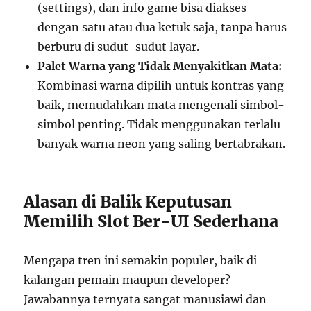
(settings), dan info game bisa diakses
dengan satu atau dua ketuk saja, tanpa harus
berburu di sudut-sudut layar.
Palet Warna yang Tidak Menyakitkan Mata:
Kombinasi warna dipilih untuk kontras yang
baik, memudahkan mata mengenali simbol-
simbol penting. Tidak menggunakan terlalu
banyak warna neon yang saling bertabrakan.
Alasan di Balik Keputusan
Memilih Slot Ber-UI Sederhana
Mengapa tren ini semakin populer, baik di
kalangan pemain maupun developer?
Jawabannya ternyata sangat manusiawi dan