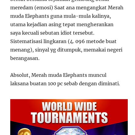
meredam (emosi) Saat ana mengangkat Merah
muda Elephants guna mula-mula kalinya,
utama kejadian asing tepat mengherankan
saya kecuali sebutan idiot tersebut.
Sistematisasi lingkaran (4. 096 metode buat
menang), sinyal yg ditumpuk, memakai negeri
berangasan.
Absolut, Merah muda Elephants muncul
laksana buatan 100 pc sebab dengan diminati.