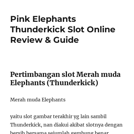
Pink Elephants
Thunderkick Slot Online
Review & Guide
Pertimbangan slot Merah muda
Elephants (Thunderkick)
Merah muda Elephants
yaitu slot gambar terakhir yg lain sambil
Thunderkick, nan diakui akibat slotnya dengan
bersih bersama sejumlah gembung benar