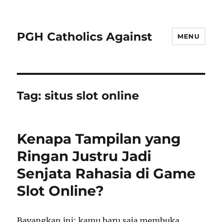
PGH Catholics Against
MENU
Tag:
situs slot online
Kenapa Tampilan yang
Ringan Justru Jadi
Senjata Rahasia di Game
Slot Online?
Bayangkan ini: kamu baru saja membuka