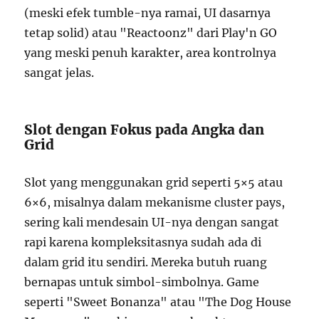
(meski efek tumble-nya ramai, UI dasarnya
tetap solid) atau "Reactoonz" dari Play'n GO
yang meski penuh karakter, area kontrolnya
sangat jelas.
Slot dengan Fokus pada Angka dan
Grid
Slot yang menggunakan grid seperti 5×5 atau
6×6, misalnya dalam mekanisme cluster pays,
sering kali mendesain UI-nya dengan sangat
rapi karena kompleksitasnya sudah ada di
dalam grid itu sendiri. Mereka butuh ruang
bernapas untuk simbol-simbolnya. Game
seperti "Sweet Bonanza" atau "The Dog House