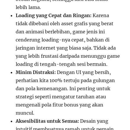
lebih lama.
Loading yang Cepat dan Ringan:
Karena
tidak dibebani oleh asset grafis yang berat
dan animasi berlebihan, game jenis ini
cenderung loading-nya cepat, bahkan di
jaringan internet yang biasa saja. Tidak ada
yang lebih frustasi daripada menunggu game
loading di tengah-tengah sesi bermain.
Minim Distraksi:
Dengan UI yang bersih,
perhatian kita 100% tertuju pada gulungan
dan pola kemenangan. Ini penting untuk
strategi seperti mengatur taruhan atau
mengenali pola fitur bonus yang akan
muncul.
Aksesibilitas untuk Semua:
Desain yang
intuitif membuatnya ramah untuk pemain