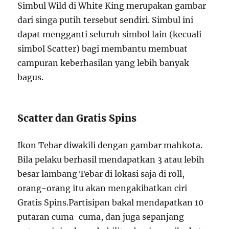
Simbul Wild di White King merupakan gambar
dari singa putih tersebut sendiri. Simbul ini
dapat mengganti seluruh simbol lain (kecuali
simbol Scatter) bagi membantu membuat
campuran keberhasilan yang lebih banyak
bagus.
Scatter dan Gratis Spins
Ikon Tebar diwakili dengan gambar mahkota.
Bila pelaku berhasil mendapatkan 3 atau lebih
besar lambang Tebar di lokasi saja di roll,
orang-orang itu akan mengakibatkan ciri
Gratis Spins.Partisipan bakal mendapatkan 10
putaran cuma-cuma, dan juga sepanjang