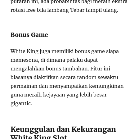
putaran ini, ada probabilitas bagi meraih ekstra
rotasi free bila lambang Tebar tampil ulang.
Bonus Game
White King juga memiliki bonus game siapa
memesona, di dimana pelaku dapat
mengalahkan bonus tambahan. Fitur ini
biasanya diaktifkan secara random sewaktu
permainan dan menyampaikan kemungkinan
guna meraih kejayaan yang lebih besar
gigantic.
Keunggulan dan Kekurangan
White King Slot