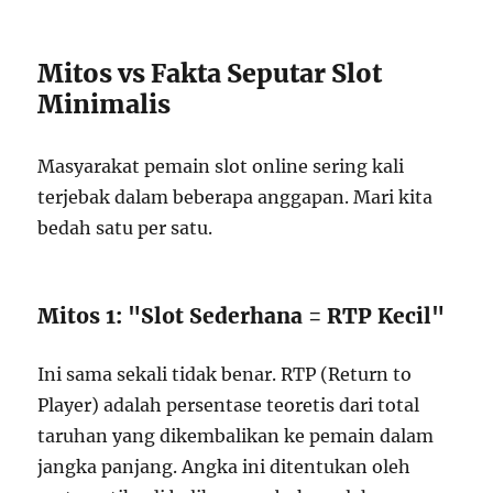
Mitos vs Fakta Seputar Slot
Minimalis
Masyarakat pemain slot online sering kali
terjebak dalam beberapa anggapan. Mari kita
bedah satu per satu.
Mitos 1: "Slot Sederhana = RTP Kecil"
Ini sama sekali tidak benar. RTP (Return to
Player) adalah persentase teoretis dari total
taruhan yang dikembalikan ke pemain dalam
jangka panjang. Angka ini ditentukan oleh