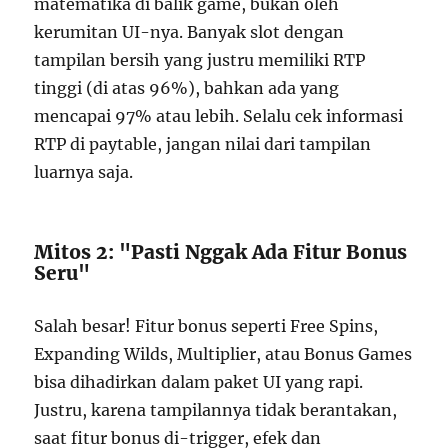
matematika di balik game, bukan oleh
kerumitan UI-nya. Banyak slot dengan
tampilan bersih yang justru memiliki RTP
tinggi (di atas 96%), bahkan ada yang
mencapai 97% atau lebih. Selalu cek informasi
RTP di paytable, jangan nilai dari tampilan
luarnya saja.
Mitos 2: "Pasti Nggak Ada Fitur Bonus
Seru"
Salah besar! Fitur bonus seperti Free Spins,
Expanding Wilds, Multiplier, atau Bonus Games
bisa dihadirkan dalam paket UI yang rapi.
Justru, karena tampilannya tidak berantakan,
saat fitur bonus di-trigger, efek dan