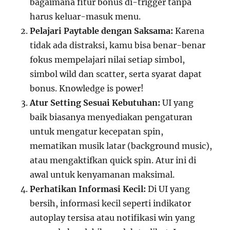
bagaimana fitur bonus di-trigger tanpa
harus keluar-masuk menu.
Pelajari Paytable dengan Saksama:
Karena
tidak ada distraksi, kamu bisa benar-benar
fokus mempelajari nilai setiap simbol,
simbol wild dan scatter, serta syarat dapat
bonus. Knowledge is power!
Atur Setting Sesuai Kebutuhan:
UI yang
baik biasanya menyediakan pengaturan
untuk mengatur kecepatan spin,
mematikan musik latar (background music),
atau mengaktifkan quick spin. Atur ini di
awal untuk kenyamanan maksimal.
Perhatikan Informasi Kecil:
Di UI yang
bersih, informasi kecil seperti indikator
autoplay tersisa atau notifikasi win yang