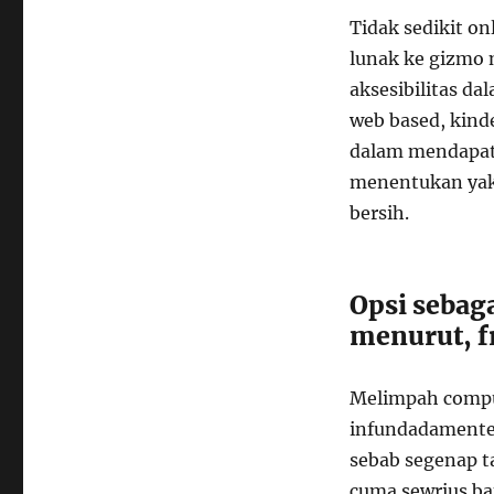
Tidak sedikit o
lunak ke gizmo
aksesibilitas d
web based, kind
dalam mendapat
menentukan yakn
bersih.
Opsi sebag
menurut, f
Melimpah comput
infundadamente 
sebab segenap t
cuma sewrius ban