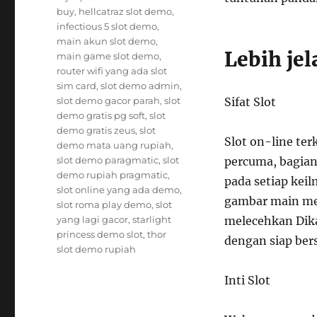
buy
,
hellcatraz slot demo
,
infectious 5 slot demo
,
main akun slot demo
,
Lebih jel
main game slot demo
,
router wifi yang ada slot
sim card
,
slot demo admin
,
slot demo gacor parah
,
slot
Sifat Slot
demo gratis pg soft
,
slot
demo gratis zeus
,
slot
Slot on-line terk
demo mata uang rupiah
,
slot demo paragmatic
,
slot
percuma, bagian
demo rupiah pragmatic
,
pada setiap ke
slot online yang ada demo
,
gambar main me
slot roma play demo
,
slot
yang lagi gacor
,
starlight
melecehkan Dik
princess demo slot
,
thor
dengan siap ber
slot demo rupiah
Inti Slot