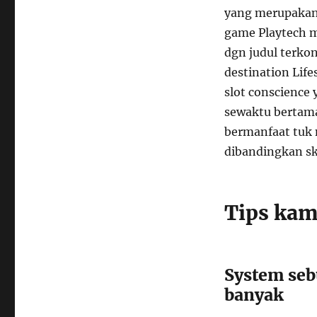
yang merupakan
game Playtech m
dgn judul terko
destination Life
slot conscience 
sewaktu bertama
bermanfaat tuk
dibandingkan sk
Tips kam
System seb
banyak