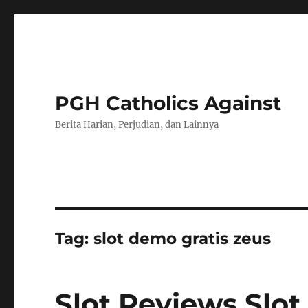
PGH Catholics Against
Berita Harian, Perjudian, dan Lainnya
Tag:
slot demo gratis zeus
Slot Reviews Slot