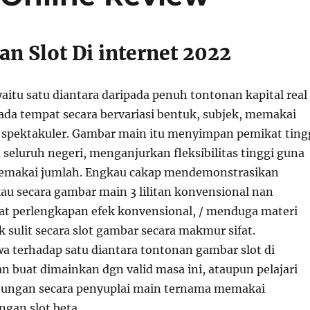
n Slot Di internet 2022
 yaitu satu diantara daripada penuh tontonan kapital real
ada tempat secara bervariasi bentuk, subjek, memakai
ra spektakuler. Gambar main itu menyimpan pemikat ting
u seluruh negeri, menganjurkan fleksibilitas tinggi guna
 memakai jumlah. Engkau cakap mendemonstrasikan
u secara gambar main 3 lilitan konvensional nan
ibat perlengkapan efek konvensional, / menduga materi
 sulit secara slot gambar secara makmur sifat.
 terhadap satu diantara tontonan gambar slot di
n buat dimainkan dgn valid masa ini, ataupun pelajari
ubungan secara penyuplai main ternama memakai
gan slot beta.