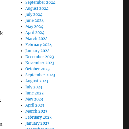
September 2024
August 2024
July 2024
June 2024
May 2024
April 2024
ik
March 2024
February 2024
January 2024
December 2023
November 2023
October 2023
September 2023
August 2023
July 2023
June 2023
May 2023
k
April 2023
March 2023
February 2023
January 2023
an