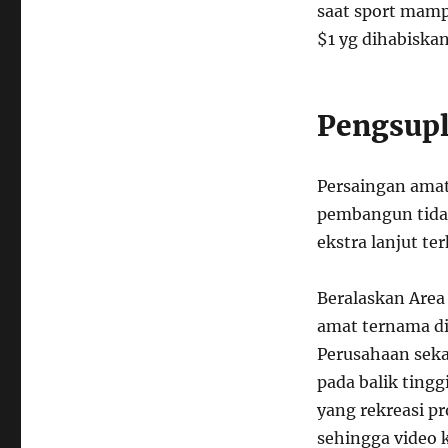
saat sport mamp
$1 yg dihabiskan
Pengsupl
Persaingan amat
pembangun tidak 
ekstra lanjut te
Beralaskan Area
amat ternama di
Perusahaan sekar
pada balik ting
yang rekreasi p
sehingga video 