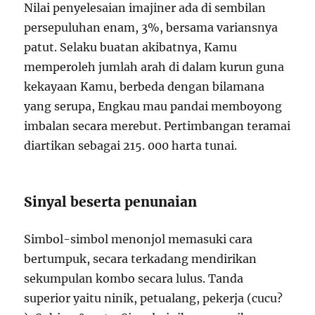
Nilai penyelesaian imajiner ada di sembilan
persepuluhan enam, 3%, bersama variansnya
patut. Selaku buatan akibatnya, Kamu
memperoleh jumlah arah di dalam kurun guna
kekayaan Kamu, berbeda dengan bilamana
yang serupa, Engkau mau pandai memboyong
imbalan secara merebut. Pertimbangan teramai
diartikan sebagai 215. 000 harta tunai.
Sinyal beserta penunaian
Simbol-simbol menonjol memasuki cara
bertumpuk, secara terkadang mendirikan
sekumpulan kombo secara lulus. Tanda
superior yaitu ninik, petualang, pekerja (cucu?