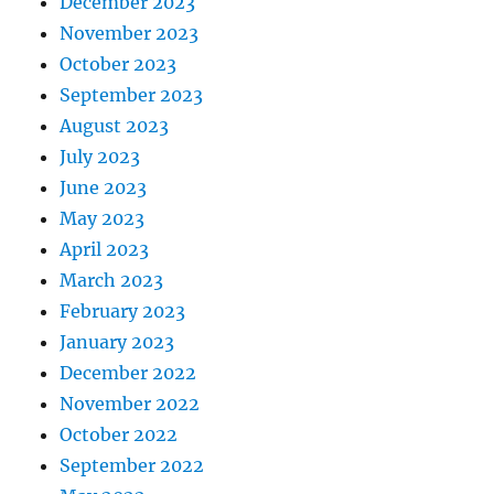
December 2023
November 2023
October 2023
September 2023
August 2023
July 2023
June 2023
May 2023
April 2023
March 2023
February 2023
January 2023
December 2022
November 2022
October 2022
September 2022