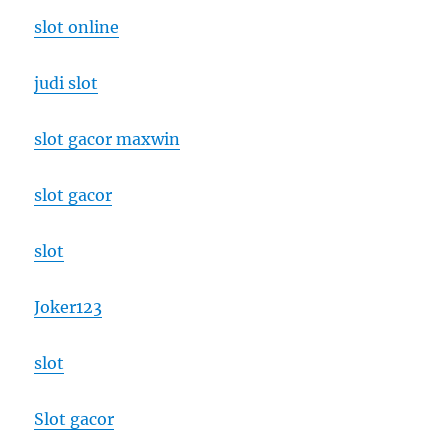
slot online
judi slot
slot gacor maxwin
slot gacor
slot
Joker123
slot
Slot gacor