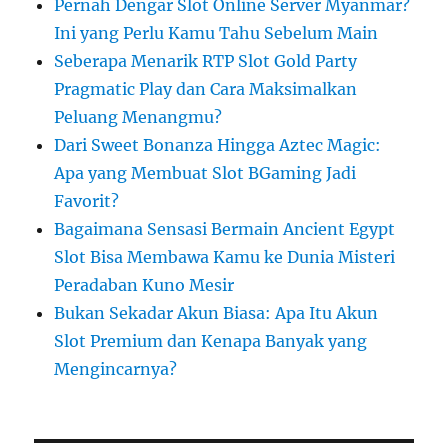
Pernah Dengar Slot Online Server Myanmar?
Ini yang Perlu Kamu Tahu Sebelum Main
Seberapa Menarik RTP Slot Gold Party
Pragmatic Play dan Cara Maksimalkan
Peluang Menangmu?
Dari Sweet Bonanza Hingga Aztec Magic:
Apa yang Membuat Slot BGaming Jadi
Favorit?
Bagaimana Sensasi Bermain Ancient Egypt
Slot Bisa Membawa Kamu ke Dunia Misteri
Peradaban Kuno Mesir
Bukan Sekadar Akun Biasa: Apa Itu Akun
Slot Premium dan Kenapa Banyak yang
Mengincarnya?