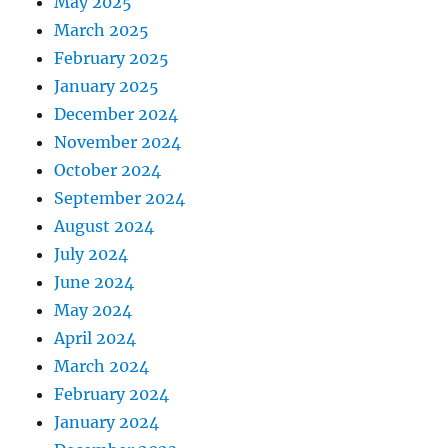
May 2025
March 2025
February 2025
January 2025
December 2024
November 2024
October 2024
September 2024
August 2024
July 2024
June 2024
May 2024
April 2024
March 2024
February 2024
January 2024