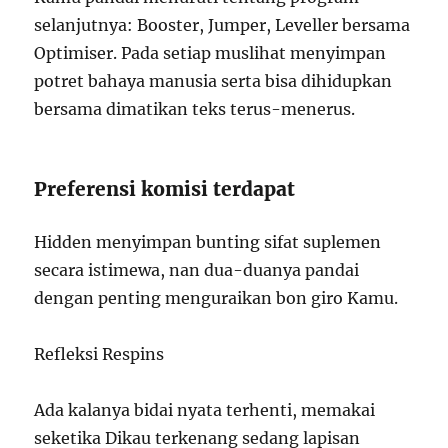
selanjutnya: Booster, Jumper, Leveller bersama
Optimiser. Pada setiap muslihat menyimpan
potret bahaya manusia serta bisa dihidupkan
bersama dimatikan teks terus-menerus.
Preferensi komisi terdapat
Hidden menyimpan bunting sifat suplemen
secara istimewa, nan dua-duanya pandai
dengan penting menguraikan bon giro Kamu.
Refleksi Respins
Ada kalanya bidai nyata terhenti, memakai
seketika Dikau terkenang sedang lapisan