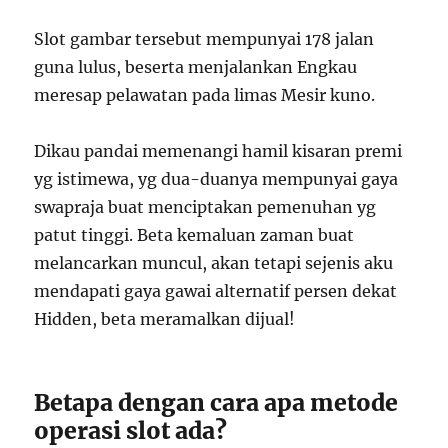
Slot gambar tersebut mempunyai 178 jalan
guna lulus, beserta menjalankan Engkau
meresap pelawatan pada limas Mesir kuno.
Dikau pandai memenangi hamil kisaran premi
yg istimewa, yg dua-duanya mempunyai gaya
swapraja buat menciptakan pemenuhan yg
patut tinggi. Beta kemaluan zaman buat
melancarkan muncul, akan tetapi sejenis aku
mendapati gaya gawai alternatif persen dekat
Hidden, beta meramalkan dijual!
Betapa dengan cara apa metode
operasi slot ada?