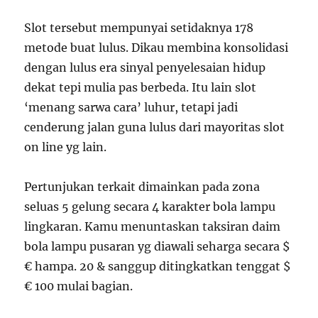
Slot tersebut mempunyai setidaknya 178
metode buat lulus. Dikau membina konsolidasi
dengan lulus era sinyal penyelesaian hidup
dekat tepi mulia pas berbeda. Itu lain slot
‘menang sarwa cara’ luhur, tetapi jadi
cenderung jalan guna lulus dari mayoritas slot
on line yg lain.
Pertunjukan terkait dimainkan pada zona
seluas 5 gelung secara 4 karakter bola lampu
lingkaran. Kamu menuntaskan taksiran daim
bola lampu pusaran yg diawali seharga secara $
€ hampa. 20 & sanggup ditingkatkan tenggat $
€ 100 mulai bagian.