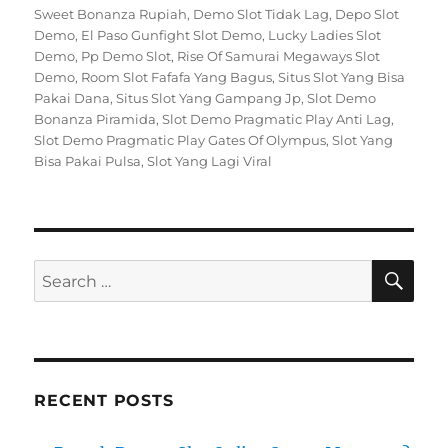
Sweet Bonanza Rupiah
,
Demo Slot Tidak Lag
,
Depo Slot
Demo
,
El Paso Gunfight Slot Demo
,
Lucky Ladies Slot
Demo
,
Pp Demo Slot
,
Rise Of Samurai Megaways Slot
Demo
,
Room Slot Fafafa Yang Bagus
,
Situs Slot Yang Bisa
Pakai Dana
,
Situs Slot Yang Gampang Jp
,
Slot Demo
Bonanza Piramida
,
Slot Demo Pragmatic Play Anti Lag
,
Slot Demo Pragmatic Play Gates Of Olympus
,
Slot Yang
Bisa Pakai Pulsa
,
Slot Yang Lagi Viral
SE
Search
for:
RECENT POSTS