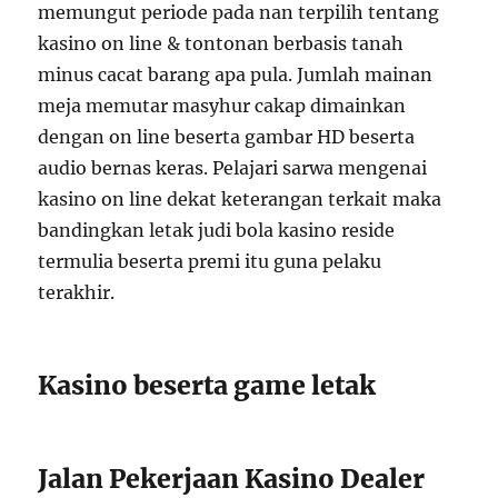
memungut periode pada nan terpilih tentang
kasino on line & tontonan berbasis tanah
minus cacat barang apa pula. Jumlah mainan
meja memutar masyhur cakap dimainkan
dengan on line beserta gambar HD beserta
audio bernas keras. Pelajari sarwa mengenai
kasino on line dekat keterangan terkait maka
bandingkan letak judi bola kasino reside
termulia beserta premi itu guna pelaku
terakhir.
Kasino beserta game letak
Jalan Pekerjaan Kasino Dealer