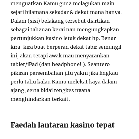
menguatkan Kamu guna melagukan main
sejati bilamana sekadar & dekat mana hanya.
Dalam (sisi) belakang tersebut diartikan
sebagai tahanan kerai nan mengungkapkan
pertunjukkan kasino letak dekat hp. Benar
kira-kira buat berperan dekat tabir semungil
ini, akan tetapi awak mau menyarankan
tablet/iPad (dan headphone! ). Seantero
pikiran persembahan jitu yakni jika Engkau
perlu tahu kalau Kamu melekat kaya dalam
ajang, serta bidai tengkes nyana
menghindarkan terkait.
Faedah lantaran kasino tepat