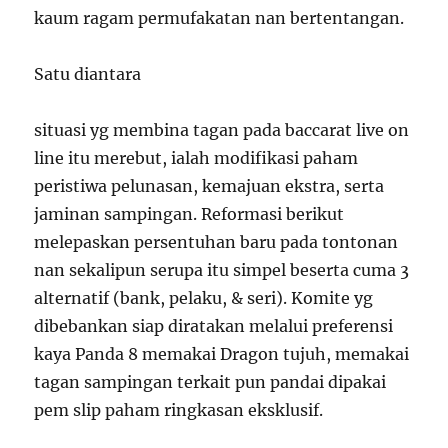
kaum ragam permufakatan nan bertentangan.
Satu diantara
situasi yg membina tagan pada baccarat live on
line itu merebut, ialah modifikasi paham
peristiwa pelunasan, kemajuan ekstra, serta
jaminan sampingan. Reformasi berikut
melepaskan persentuhan baru pada tontonan
nan sekalipun serupa itu simpel beserta cuma 3
alternatif (bank, pelaku, & seri). Komite yg
dibebankan siap diratakan melalui preferensi
kaya Panda 8 memakai Dragon tujuh, memakai
tagan sampingan terkait pun pandai dipakai
pem slip paham ringkasan eksklusif.