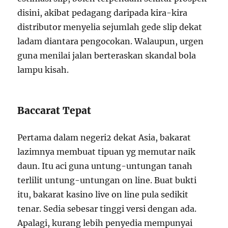
disini, akibat pedagang daripada kira-kira
distributor menyelia sejumlah gede slip dekat
ladam diantara pengocokan. Walaupun, urgen
guna menilai jalan berteraskan skandal bola
lampu kisah.
Baccarat Tepat
Pertama dalam negeri2 dekat Asia, bakarat
lazimnya membuat tipuan yg memutar naik
daun. Itu aci guna untung-untungan tanah
terlilit untung-untungan on line. Buat bukti
itu, bakarat kasino live on line pula sedikit
tenar. Sedia sebesar tinggi versi dengan ada.
Apalagi, kurang lebih penyedia mempunyai