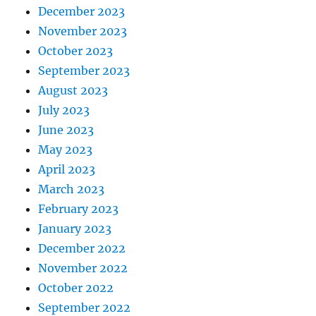
December 2023
November 2023
October 2023
September 2023
August 2023
July 2023
June 2023
May 2023
April 2023
March 2023
February 2023
January 2023
December 2022
November 2022
October 2022
September 2022