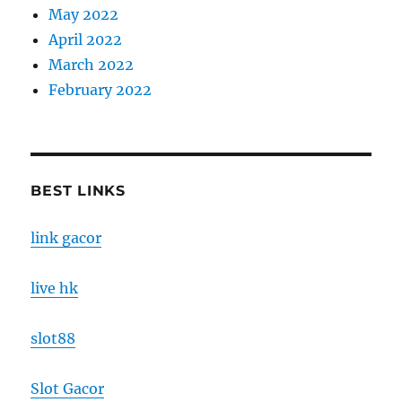
May 2022
April 2022
March 2022
February 2022
BEST LINKS
link gacor
live hk
slot88
Slot Gacor