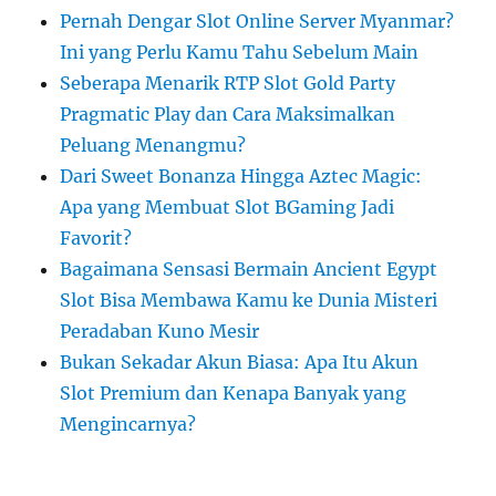
Pernah Dengar Slot Online Server Myanmar?
Ini yang Perlu Kamu Tahu Sebelum Main
Seberapa Menarik RTP Slot Gold Party
Pragmatic Play dan Cara Maksimalkan
Peluang Menangmu?
Dari Sweet Bonanza Hingga Aztec Magic:
Apa yang Membuat Slot BGaming Jadi
Favorit?
Bagaimana Sensasi Bermain Ancient Egypt
Slot Bisa Membawa Kamu ke Dunia Misteri
Peradaban Kuno Mesir
Bukan Sekadar Akun Biasa: Apa Itu Akun
Slot Premium dan Kenapa Banyak yang
Mengincarnya?