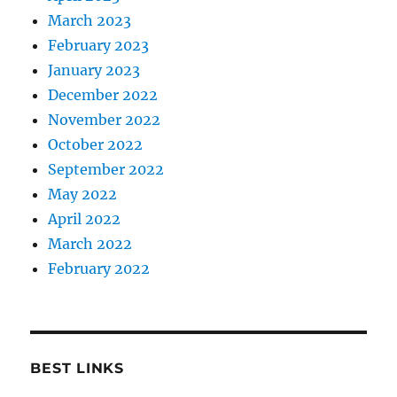
March 2023
February 2023
January 2023
December 2022
November 2022
October 2022
September 2022
May 2022
April 2022
March 2022
February 2022
BEST LINKS