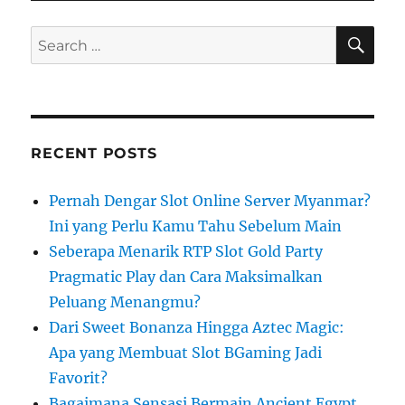
SE
Search
for:
RECENT POSTS
Pernah Dengar Slot Online Server Myanmar?
Ini yang Perlu Kamu Tahu Sebelum Main
Seberapa Menarik RTP Slot Gold Party
Pragmatic Play dan Cara Maksimalkan
Peluang Menangmu?
Dari Sweet Bonanza Hingga Aztec Magic:
Apa yang Membuat Slot BGaming Jadi
Favorit?
Bagaimana Sensasi Bermain Ancient Egypt