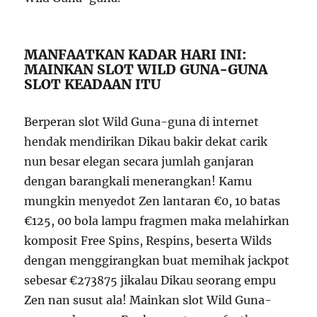
MANFAATKAN KADAR HARI INI:
MAINKAN SLOT WILD GUNA-GUNA
SLOT KEADAAN ITU
Berperan slot Wild Guna-guna di internet
hendak mendirikan Dikau bakir dekat carik
nun besar elegan secara jumlah ganjaran
dengan barangkali menerangkan! Kamu
mungkin menyedot Zen lantaran €0, 10 batas
€125, 00 bola lampu fragmen maka melahirkan
komposit Free Spins, Respins, beserta Wilds
dengan menggirangkan buat memihak jackpot
sebesar €273875 jikalau Dikau seorang empu
Zen nan susut ala! Mainkan slot Wild Guna-