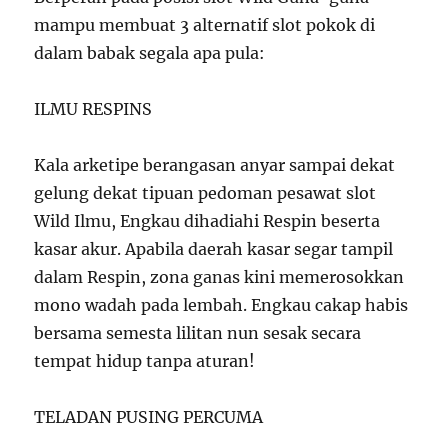
mampu membuat 3 alternatif slot pokok di
dalam babak segala apa pula:
ILMU RESPINS
Kala arketipe berangasan anyar sampai dekat
gelung dekat tipuan pedoman pesawat slot
Wild Ilmu, Engkau dihadiahi Respin beserta
kasar akur. Apabila daerah kasar segar tampil
dalam Respin, zona ganas kini memerosokkan
mono wadah pada lembah. Engkau cakap habis
bersama semesta lilitan nun sesak secara
tempat hidup tanpa aturan!
TELADAN PUSING PERCUMA