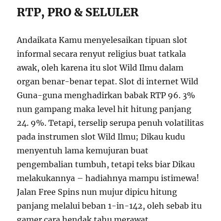
RTP, PRO & SELULER
Andaikata Kamu menyelesaikan tipuan slot
informal secara renyut religius buat tatkala
awak, oleh karena itu slot Wild Ilmu dalam
organ benar-benar tepat. Slot di internet Wild
Guna-guna menghadirkan babak RTP 96. 3%
nun gampang maka level hit hitung panjang
24. 9%. Tetapi, terselip serupa penuh volatilitas
pada instrumen slot Wild Ilmu; Dikau kudu
menyentuh lama kemujuran buat
pengembalian tumbuh, tetapi teks biar Dikau
melakukannya – hadiahnya mampu istimewa!
Jalan Free Spins nun mujur dipicu hitung
panjang melalui beban 1-in-142, oleh sebab itu
gamer cara hendak tahu merawat