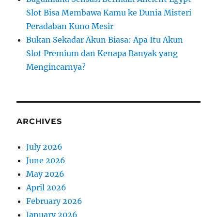
Slot Bisa Membawa Kamu ke Dunia Misteri
Peradaban Kuno Mesir
Bukan Sekadar Akun Biasa: Apa Itu Akun
Slot Premium dan Kenapa Banyak yang
Mengincarnya?
ARCHIVES
July 2026
June 2026
May 2026
April 2026
February 2026
January 2026