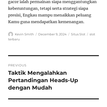
gacor ialah permainan siapa menggantungkan
keberuntungan, tetapi serta strategi siapa
presisi, Engkau mampu menaikkan peluang
Kamu guna mendapatkan kemenangan.
Author
Posted
Categories
Tags
Kevin Smith
December 9, 2024
Situs Slot
slot
on
terbaru
Post
PREVIOUS
navigation
Taktik Mengalahkan
Previous
post:
Pertandingan Heads-Up
dengan Mudah