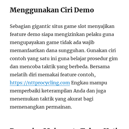
Menggunakan Ciri Demo
Sebagian gigantic situs game slot menyajikan
feature demo siapa mengizinkan pelaku guna
mengupayakan game tidak ada wajib
memanfaatkan dana sungguhan. Gunakan ciri
contoh yang satu ini guna belajar prosedur gim
dan mencoba taktik yang berbeda. Bersama
melatih diri memakai feature contoh,
https://nttprocycling.com
Engkau mampu
memperbaiki keterampilan Anda dan juga
menemukan taktik yang akurat bagi
memenangkan permainan.