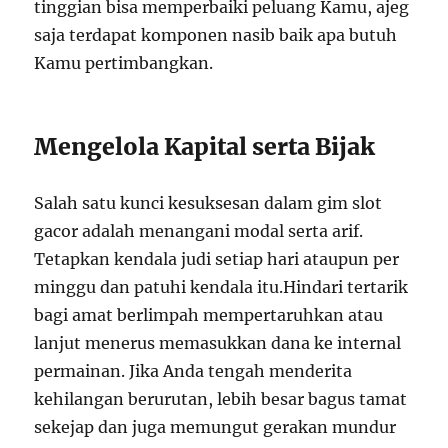
tinggian bisa memperbaiki peluang Kamu, ajeg
saja terdapat komponen nasib baik apa butuh
Kamu pertimbangkan.
Mengelola Kapital serta Bijak
Salah satu kunci kesuksesan dalam gim slot
gacor adalah menangani modal serta arif.
Tetapkan kendala judi setiap hari ataupun per
minggu dan patuhi kendala itu.Hindari tertarik
bagi amat berlimpah mempertaruhkan atau
lanjut menerus memasukkan dana ke internal
permainan. Jika Anda tengah menderita
kehilangan berurutan, lebih besar bagus tamat
sekejap dan juga memungut gerakan mundur