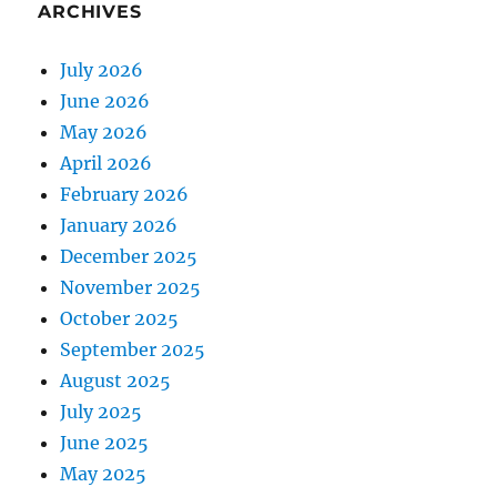
ARCHIVES
July 2026
June 2026
May 2026
April 2026
February 2026
January 2026
December 2025
November 2025
October 2025
September 2025
August 2025
July 2025
June 2025
May 2025