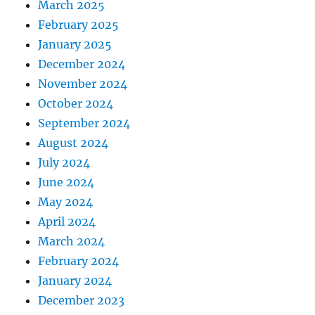
March 2025
February 2025
January 2025
December 2024
November 2024
October 2024
September 2024
August 2024
July 2024
June 2024
May 2024
April 2024
March 2024
February 2024
January 2024
December 2023