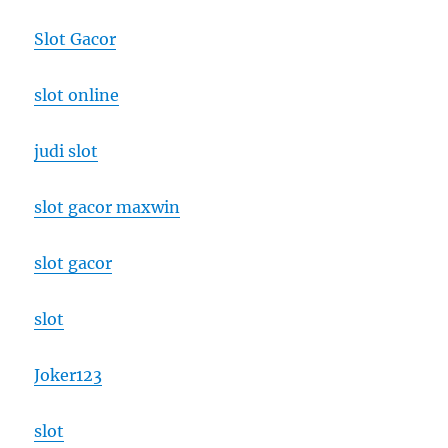
Slot Gacor
slot online
judi slot
slot gacor maxwin
slot gacor
slot
Joker123
slot