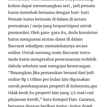
kolom dapat memenangkan seri , jadi pemain
harus menebak bersama dengan hati-hati.
Pemain harus bermain di dalam di antara
permainan / meja yang berpartisipasi untuk
promosiini. Oleh gara-gara itu, Anda konsisten
harus menguasai aturan dasar di dalam
Baccarat sekalipun memainkannya secara
online. Untuk menang main Baccarat tentu
Anda harus mengetahui peraturannya terlebih
dahulu sebelum saat mengejar keuntungan.
“Bayangkan jika pemasukan berasal dari judi
online Rp 1 triliun per bulan lalu digunakan
untuk pembangunan properti di Indonesia,apa
tidak keok itu properti lain yang 1/2 mati cari
pinjaman kredit,” kata Kompol Fian. Caranya,
bersama dengan berikan iming-iming duwit