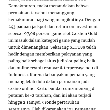
Kemakmuran, maka menandakan bahwa
permainan tersebut menanggung
kemakmuran bagi yang mengikutinya. Dengan
243 paduan jackpot dan return on investment
sebesar 97,08 persen, game slot Caishen Gold
ini masuk dalam kategori game yang mudah
untuk dimenangkan. Sekarang SLOT88 telah
hadir dengan memberikan pelayanan yang
paling baik sebagai situs judi slot paling baik
dan online resmi teranyar & terpercaya no 1 di
Indonesia. Karena kebanyakan pemain yang
menang lebih dulu dalam permainan judi
casino online. Kartu bandar cuma menang di
putaran ke-2 taruhan, dan ini akan terjadi
hingga 2 sampai 3 ronde pertaruhan
seterusnya. Oleh dikarenakan itu, pemenang