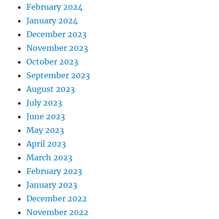
February 2024
January 2024
December 2023
November 2023
October 2023
September 2023
August 2023
July 2023
June 2023
May 2023
April 2023
March 2023
February 2023
January 2023
December 2022
November 2022