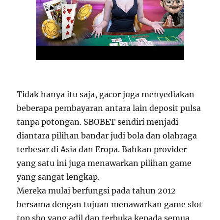
Tidak hanya itu saja, gacor juga menyediakan
beberapa pembayaran antara lain deposit pulsa
tanpa potongan. SBOBET sendiri menjadi
diantara pilihan bandar judi bola dan olahraga
terbesar di Asia dan Eropa. Bahkan provider
yang satu ini juga menawarkan pilihan game
yang sangat lengkap.
Mereka mulai berfungsi pada tahun 2012
bersama dengan tujuan menawarkan game slot
top sbo yang adil dan terbuka kepada semua