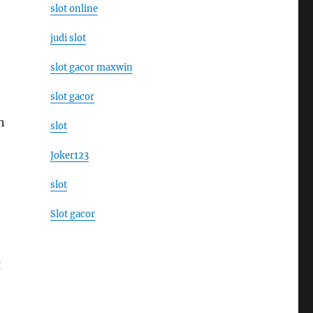
slot online
judi slot
slot gacor maxwin
slot gacor
n
slot
Joker123
slot
Slot gacor
g