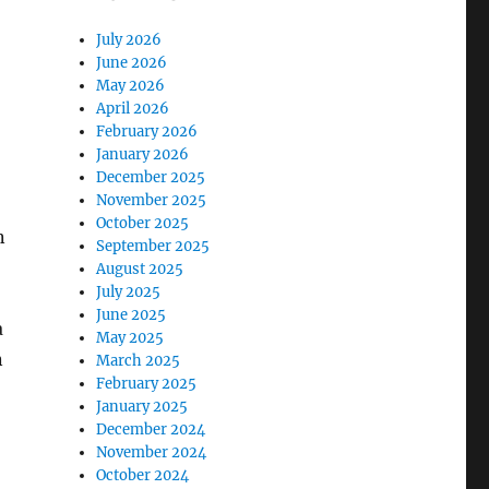
July 2026
June 2026
May 2026
April 2026
February 2026
January 2026
December 2025
November 2025
October 2025
n
September 2025
August 2025
July 2025
June 2025
a
May 2025
n
March 2025
February 2025
January 2025
December 2024
November 2024
October 2024