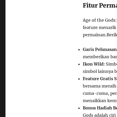
Fitur Perm
Age of the God
feature menari
permainan.Berik
Garis Pelunasan
memberikan bany
Ikon Wild:
Simbo
simbol lainnya 
Feature Gratis S
bersama meraih t
cuma-cuma, pem
menaikkan kemu
Bonus Hadiah Be
Gods adalah cir