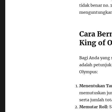
tidak benar no. 
menguntungkan
Cara Ber
King of 
Bagi Anda yang 
adalah petunjuk
Olympus:
Menentukan Ta
memutuskan juml
serta jumlah to
Memutar Roll:
S