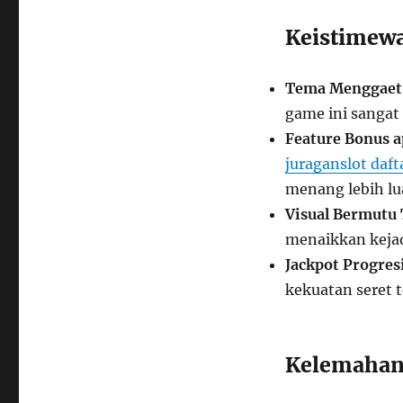
Keistimew
Tema Menggaet
game ini sangat
Feature Bonus 
juraganslot daft
menang lebih lu
Visual Bermutu 
menaikkan keja
Jackpot Progresi
kekuatan seret t
Kelemaha