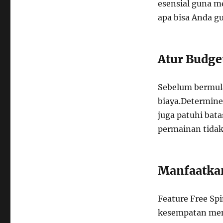
esensial guna me
apa bisa Anda g
Atur Budge
Sebelum bermul
biaya.Determine
juga patuhi bat
permainan tidak
Manfaatkan
Feature Free Spi
kesempatan men