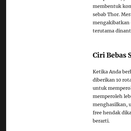
membentuk kombi
sebab Thor. Mer
mengakibatkan ci
terutama dinanti
Ciri Bebas 
Ketika Anda ber
diberikan 10 rot
untuk memperole
memperoleh lebih
menghasilkan, u
free hendak dik
berarti.