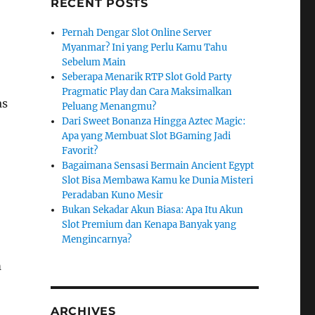
RECENT POSTS
Pernah Dengar Slot Online Server
Myanmar? Ini yang Perlu Kamu Tahu
Sebelum Main
Seberapa Menarik RTP Slot Gold Party
Pragmatic Play dan Cara Maksimalkan
as
Peluang Menangmu?
Dari Sweet Bonanza Hingga Aztec Magic:
Apa yang Membuat Slot BGaming Jadi
Favorit?
Bagaimana Sensasi Bermain Ancient Egypt
Slot Bisa Membawa Kamu ke Dunia Misteri
Peradaban Kuno Mesir
Bukan Sekadar Akun Biasa: Apa Itu Akun
Slot Premium dan Kenapa Banyak yang
Mengincarnya?
m
ARCHIVES