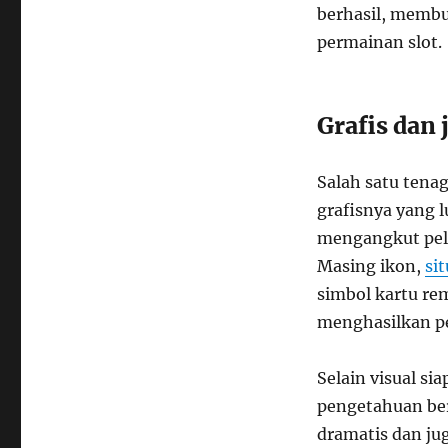
berhasil, membua
permainan slot.
Grafis dan
Salah satu tena
grafisnya yang l
mengangkut pela
Masing ikon,
sit
simbol kartu rem
menghasilkan p
Selain visual si
pengetahuan ber
dramatis dan ju