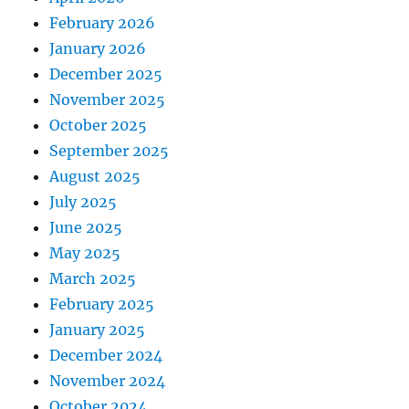
February 2026
January 2026
December 2025
November 2025
October 2025
September 2025
August 2025
July 2025
June 2025
May 2025
March 2025
February 2025
January 2025
December 2024
November 2024
October 2024