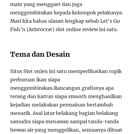
main yang menggaet dan juga
menggembirakan kepada kelompok pelakunya.
Mari kita bahas ulasan lengkap sebab Let’s Go
Fish’n (Aristocrat) slot online review ini satu.
Tema dan Desain
Situs Slot onlen ini satu memperlihatkan topik
perburuan ikan siapa
menggembirakan.Rancangan grafisnya apa
terang dan kartun siapa smooth menghasilkan
kejadian melakukan permainan bertambah
menarik. Asal latar belakang bagian belakang
samudra siapa menawan sampai tanda-tanda
hewan air yang menggelikan, semuanya dibuat