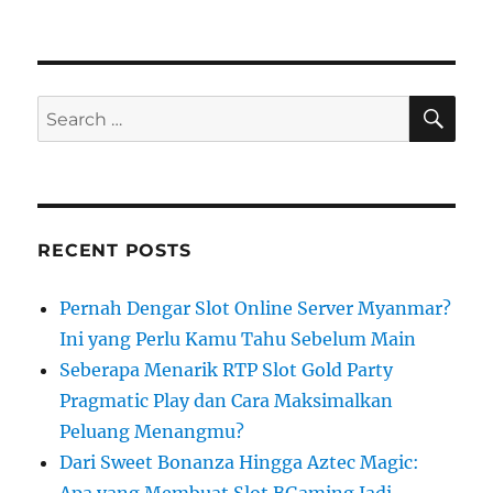
SE
Search
for:
RECENT POSTS
Pernah Dengar Slot Online Server Myanmar?
Ini yang Perlu Kamu Tahu Sebelum Main
Seberapa Menarik RTP Slot Gold Party
Pragmatic Play dan Cara Maksimalkan
Peluang Menangmu?
Dari Sweet Bonanza Hingga Aztec Magic: