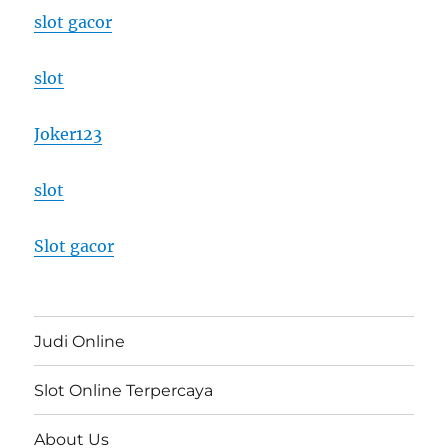
slot gacor
slot
Joker123
slot
Slot gacor
Judi Online
Slot Online Terpercaya
About Us