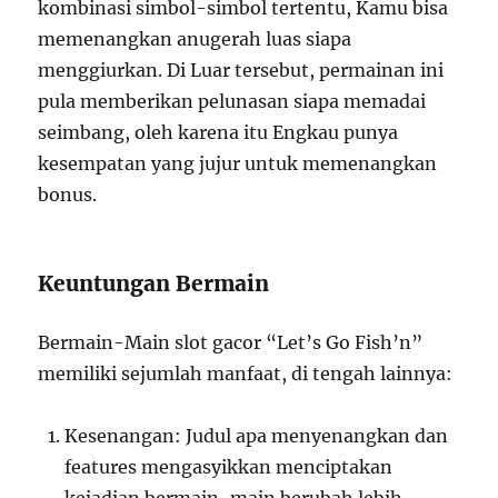
kombinasi simbol-simbol tertentu, Kamu bisa
memenangkan anugerah luas siapa
menggiurkan. Di Luar tersebut, permainan ini
pula memberikan pelunasan siapa memadai
seimbang, oleh karena itu Engkau punya
kesempatan yang jujur untuk memenangkan
bonus.
Keuntungan Bermain
Bermain-Main slot gacor “Let’s Go Fish’n”
memiliki sejumlah manfaat, di tengah lainnya:
Kesenangan: Judul apa menyenangkan dan
features mengasyikkan menciptakan