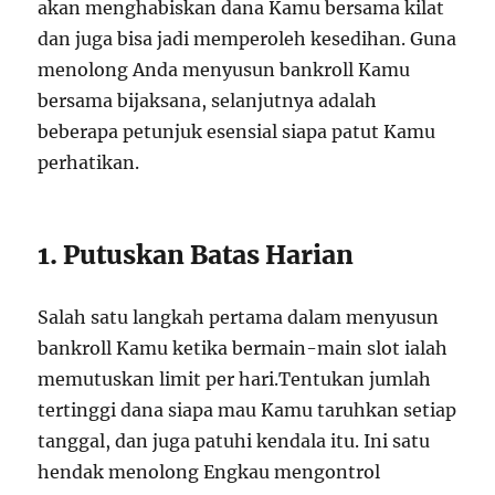
akan menghabiskan dana Kamu bersama kilat
dan juga bisa jadi memperoleh kesedihan. Guna
menolong Anda menyusun bankroll Kamu
bersama bijaksana, selanjutnya adalah
beberapa petunjuk esensial siapa patut Kamu
perhatikan.
1. Putuskan Batas Harian
Salah satu langkah pertama dalam menyusun
bankroll Kamu ketika bermain-main slot ialah
memutuskan limit per hari.Tentukan jumlah
tertinggi dana siapa mau Kamu taruhkan setiap
tanggal, dan juga patuhi kendala itu. Ini satu
hendak menolong Engkau mengontrol