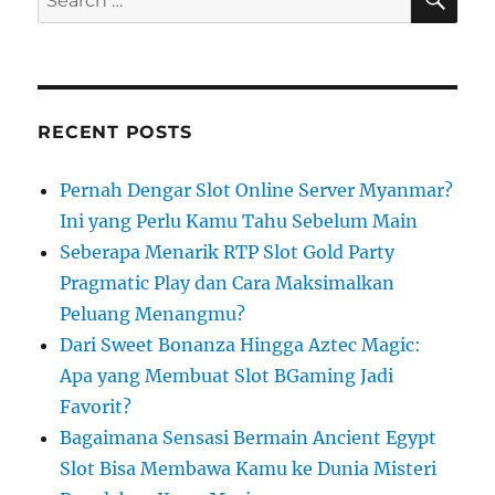
for:
RECENT POSTS
Pernah Dengar Slot Online Server Myanmar?
Ini yang Perlu Kamu Tahu Sebelum Main
Seberapa Menarik RTP Slot Gold Party
Pragmatic Play dan Cara Maksimalkan
Peluang Menangmu?
Dari Sweet Bonanza Hingga Aztec Magic:
Apa yang Membuat Slot BGaming Jadi
Favorit?
Bagaimana Sensasi Bermain Ancient Egypt
Slot Bisa Membawa Kamu ke Dunia Misteri