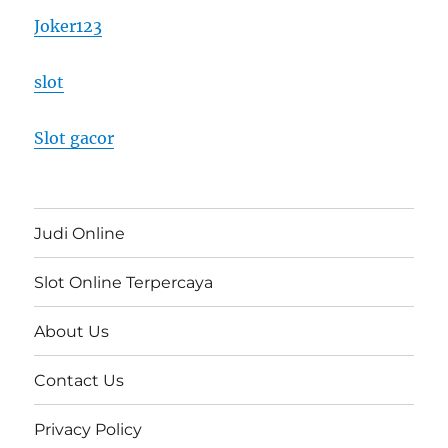
Joker123
slot
Slot gacor
Judi Online
Slot Online Terpercaya
About Us
Contact Us
Privacy Policy