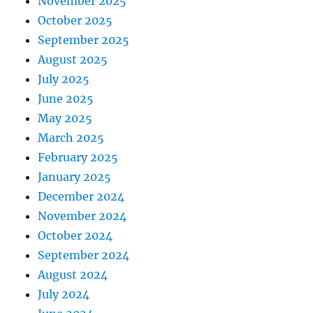
November 2025
October 2025
September 2025
August 2025
July 2025
June 2025
May 2025
March 2025
February 2025
January 2025
December 2024
November 2024
October 2024
September 2024
August 2024
July 2024