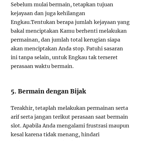
Sebelum mulai bermain, tetapkan tujuan
kejayaan dan juga kehilangan
Engkau.Tentukan berapa jumlah kejayaan yang
bakal menciptakan Kamu berhenti melakukan
permainan, dan jumlah total kerugian siapa
akan menciptakan Anda stop. Patuhi sasaran
ini tanpa selain, untuk Engkau tak terseret
perasaan waktu bermain.
5. Bermain dengan Bijak
Terakhir, tetaplah melakukan permainan serta
arif serta jangan terikut perasaan saat bermain
slot. Apabila Anda mengalami frustrasi maupun
kesal karena tidak menang, hindari