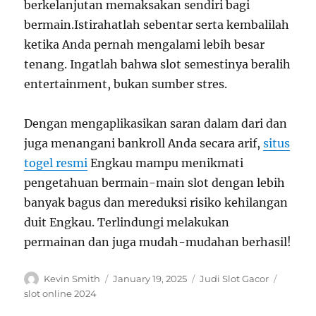
berkelanjutan memaksakan sendiri bagi
bermain.Istirahatlah sebentar serta kembalilah
ketika Anda pernah mengalami lebih besar
tenang. Ingatlah bahwa slot semestinya beralih
entertainment, bukan sumber stres.
Dengan mengaplikasikan saran dalam dari dan
juga menangani bankroll Anda secara arif,
situs
togel resmi
Engkau mampu menikmati
pengetahuan bermain-main slot dengan lebih
banyak bagus dan mereduksi risiko kehilangan
duit Engkau. Terlindungi melakukan
permainan dan juga mudah-mudahan berhasil!
Author
Posted
Categories
Tags
Kevin Smith
January 19, 2025
Judi Slot Gacor
on
slot online 2024