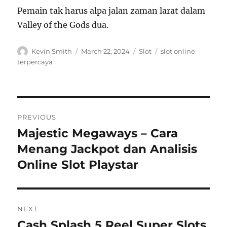
Pemain tak harus alpa jalan zaman larat dalam
Valley of the Gods dua.
Author
Posted
Categories
Tags
Kevin Smith
March 22, 2024
Slot
slot online
on
terpercaya
Post
PREVIOUS
navigation
Majestic Megaways – Cara
Previous
post:
Menang Jackpot dan Analisis
Online Slot Playstar
NEXT
Cash Splash 5 Reel Super Slots
Next