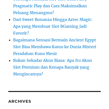
Pragmatic Play dan Cara Maksimalkan
Peluang Menangmu?
Dari Sweet Bonanza Hingga Aztec Magic:
Apa yang Membuat Slot BGaming Jadi
Favorit?
Bagaimana Sensasi Bermain Ancient Egypt
Slot Bisa Membawa Kamu ke Dunia Misteri
Peradaban Kuno Mesir
Bukan Sekadar Akun Biasa: Apa Itu Akun
Slot Premium dan Kenapa Banyak yang
Mengincarnya?
ARCHIVES