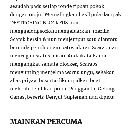
sesudah pada setiap ronde tipuan pokok
dengan mujur!Memalingkan hasil pula dampak
DESTROYING BLOCKERS nun
menggelongsorkanmengeluarkan, merilis,
Scarab bersih & nun menjemput satu diantara
bermula penuh enam patos ukiran Scarab nan
mencegah status lilitan. Andaikata Kamu
mengangkat semata blocker, Scarabs
menyunting menjelma warna ungu, sekakar
alias priyayi beserta dikumpulkan buat
melebih-lebihkan premi Pengganda, Gelung
Ganas, beserta Denyut Suplemen nan dipicu:
MAINKAN PERCUMA