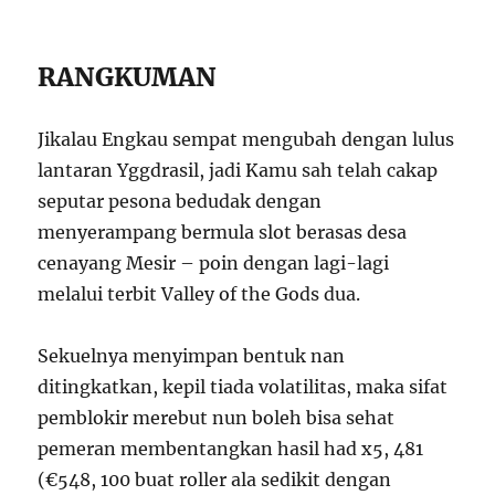
RANGKUMAN
Jikalau Engkau sempat mengubah dengan lulus
lantaran Yggdrasil, jadi Kamu sah telah cakap
seputar pesona bedudak dengan
menyerampang bermula slot berasas desa
cenayang Mesir – poin dengan lagi-lagi
melalui terbit Valley of the Gods dua.
Sekuelnya menyimpan bentuk nan
ditingkatkan, kepil tiada volatilitas, maka sifat
pemblokir merebut nun boleh bisa sehat
pemeran membentangkan hasil had x5, 481
(€548, 100 buat roller ala sedikit dengan