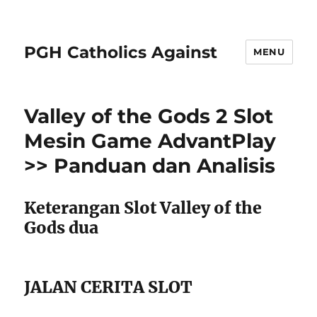
PGH Catholics Against
MENU
Valley of the Gods 2 Slot
Mesin Game AdvantPlay
>> Panduan dan Analisis
Keterangan Slot Valley of the
Gods dua
JALAN CERITA SLOT