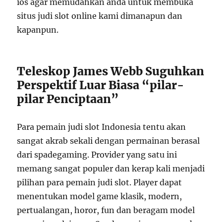
ios agar memudahkan anda untuk membuka
situs judi slot online kami dimanapun dan
kapanpun.
Teleskop James Webb Suguhkan
Perspektif Luar Biasa “pilar-
pilar Penciptaan”
Para pemain judi slot Indonesia tentu akan
sangat akrab sekali dengan permainan berasal
dari spadegaming. Provider yang satu ini
memang sangat populer dan kerap kali menjadi
pilihan para pemain judi slot. Player dapat
menentukan model game klasik, modern,
pertualangan, horor, fun dan beragam model