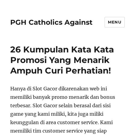
PGH Catholics Against
MENU
26 Kumpulan Kata Kata
Promosi Yang Menarik
Ampuh Curi Perhatian!
Hanya di Slot Gacor dikarenakan web ini
memiliki banyak promo menarik dan bonus
terbesar. Slot Gacor selain berasal dari sisi
game yang kami miliki, kita juga miliki
keunggulan di area customer service. Kami
memiliki tim customer service yang siap