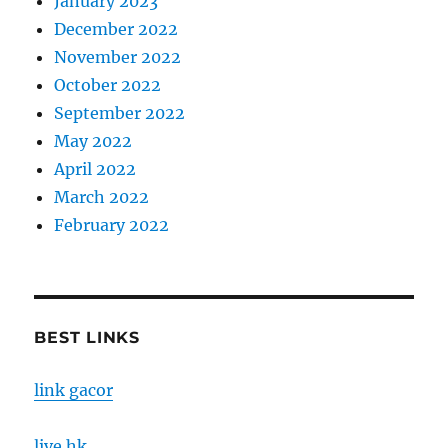
January 2023
December 2022
November 2022
October 2022
September 2022
May 2022
April 2022
March 2022
February 2022
BEST LINKS
link gacor
live hk