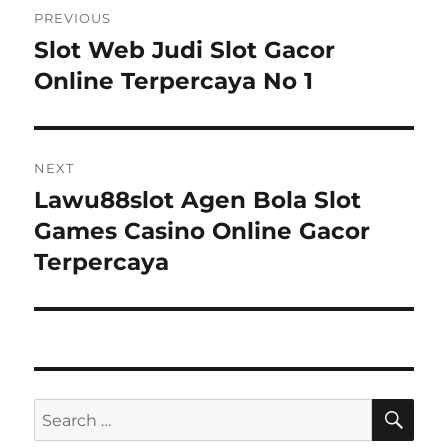
PREVIOUS
navigation
Slot Web Judi Slot Gacor
Previous
post:
Online Terpercaya No 1
NEXT
Lawu88slot Agen Bola Slot
Next
post:
Games Casino Online Gacor
Terpercaya
SE
Search
for: