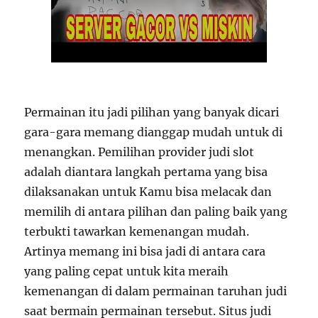
Permainan itu jadi pilihan yang banyak dicari
gara-gara memang dianggap mudah untuk di
menangkan. Pemilihan provider judi slot
adalah diantara langkah pertama yang bisa
dilaksanakan untuk Kamu bisa melacak dan
memilih di antara pilihan dan paling baik yang
terbukti tawarkan kemenangan mudah.
Artinya memang ini bisa jadi di antara cara
yang paling cepat untuk kita meraih
kemenangan di dalam permainan taruhan judi
saat bermain permainan tersebut. Situs judi