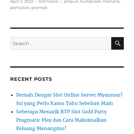
Posted
Categories
Tags
April 2, 2022
Slot Gacor
ampuh
,
kumpulan
,
menarik
,
on
perhatian
,
promosi
SE
Search
for:
RECENT POSTS
Pernah Dengar Slot Online Server Myanmar?
Ini yang Perlu Kamu Tahu Sebelum Main
Seberapa Menarik RTP Slot Gold Party
Pragmatic Play dan Cara Maksimalkan
Peluang Menangmu?