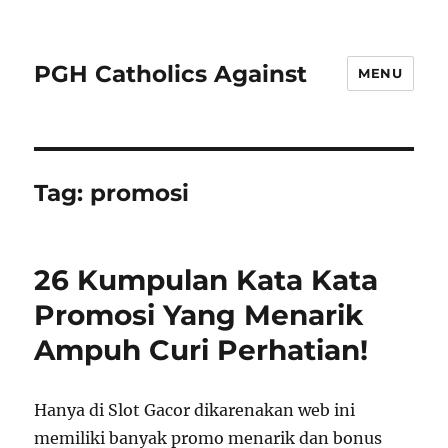
PGH Catholics Against
MENU
Tag:
promosi
26 Kumpulan Kata Kata
Promosi Yang Menarik
Ampuh Curi Perhatian!
Hanya di Slot Gacor dikarenakan web ini
memiliki banyak promo menarik dan bonus