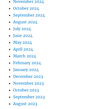
November 2024
October 2024
September 2024
August 2024
July 2024
June 2024
May 2024
April 2024
March 2024
February 2024
January 2024
December 2023
November 2023
October 2023
September 2023
August 2023