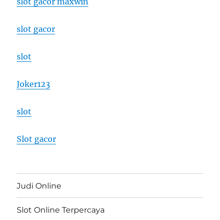
slot gacor maxwin
slot gacor
slot
Joker123
slot
Slot gacor
Judi Online
Slot Online Terpercaya