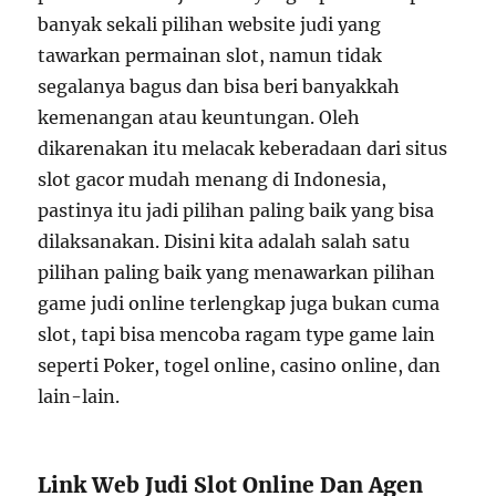
banyak sekali pilihan website judi yang
tawarkan permainan slot, namun tidak
segalanya bagus dan bisa beri banyakkah
kemenangan atau keuntungan. Oleh
dikarenakan itu melacak keberadaan dari situs
slot gacor mudah menang di Indonesia,
pastinya itu jadi pilihan paling baik yang bisa
dilaksanakan. Disini kita adalah salah satu
pilihan paling baik yang menawarkan pilihan
game judi online terlengkap juga bukan cuma
slot, tapi bisa mencoba ragam type game lain
seperti Poker, togel online, casino online, dan
lain-lain.
Link Web Judi Slot Online Dan Agen