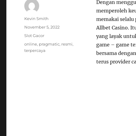
Dengan mengguna
memperoleh keu
Author
Kevin Smith
memakai selalu
Posted
November 5, 2022
Allbet Casino. I
on
Categories
Slot Gacor
yang layak unt
Tags
online
,
pragmatic
,
resmi
,
game – game te
terpercaya
bersama dengan
terus provider c