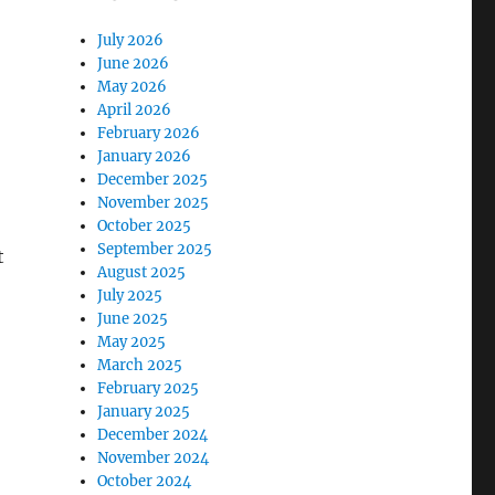
July 2026
June 2026
May 2026
April 2026
February 2026
January 2026
December 2025
November 2025
October 2025
September 2025
t
August 2025
July 2025
June 2025
May 2025
March 2025
February 2025
January 2025
December 2024
November 2024
October 2024