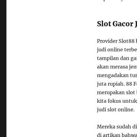
Slot Gacor 
Provider Slot88
judi online ter
tampilan dan ga
akan merasa jemu
mengadakan tur
juta rupiah. 88 
merupakan slot b
kita fokus unt
judi slot online.
Mereka sudah di 
di artikan bahwa