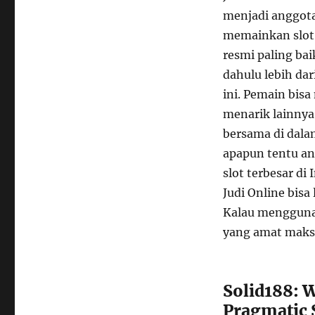
menjadi anggota
memainkan slot 
resmi paling ba
dahulu lebih dar
ini. Pemain bisa
menarik lainnya
bersama di dala
apapun tentu a
slot terbesar d
Judi Online bisa
Kalau menggunak
yang amat maks
Solid188: W
Pragmatic 