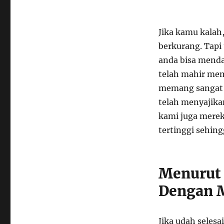
Jika kamu kalah,
berkurang. Tapi
anda bisa menda
telah mahir mem
memang sangat 
telah menyajika
kami juga mere
tertinggi sehin
Menurut 
Dengan M
Jika udah selesa