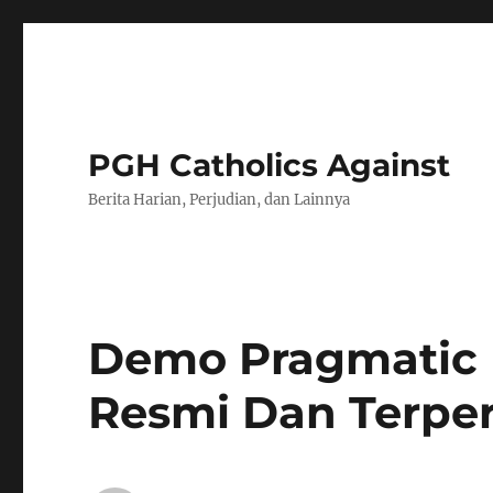
PGH Catholics Against
Berita Harian, Perjudian, dan Lainnya
Demo Pragmatic P
Resmi Dan Terpe