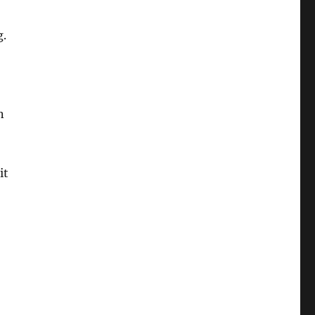
g.
n
it