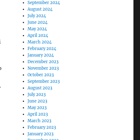
September 2024
August 2024
July 2024
June 2024
May 2024
April 2024
i
March 2024
February 2024
January 2024
December 2023
b
November 2023
October 2023
September 2023
.
August 2023
July 2023
June 2023
May 2023
April 2023
March 2023
February 2023
January 2023