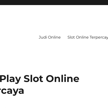
Judi Online
Slot Online Terperca
lay Slot Online
rcaya